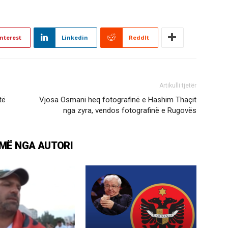
nterest
Linkedin
ReddIt
Artikulli tjetër
të
Vjosa Osmani heq fotografinë e Hashim Thaçit
nga zyra, vendos fotografinë e Rugovës
MË NGA AUTORI