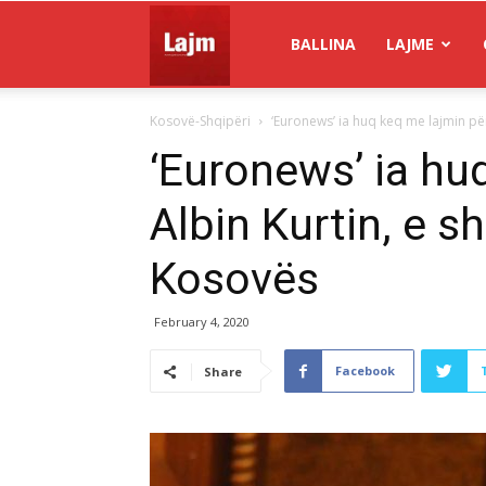
Gazeta
BALLINA
LAJME
Kosovë-Shqipëri
‘Euronews’ ia huq keq me lajmin për 
Lajm
‘Euronews’ ia hu
Albin Kurtin, e s
Kosovës
February 4, 2020
Facebook
Share