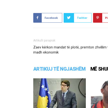
Facebook
Twitter
Pi
Artikulli paraprak
Zaev kërkon mandat të plotë, premton zhvillim 
madh ekonomik
ARTIKUJ TË NGJASHËM
MË SHU