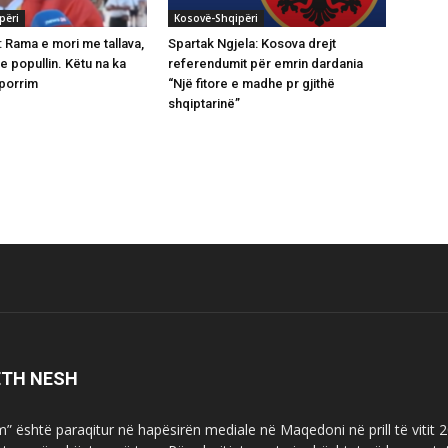
përi
Kosovë-Shqipëri
: Rama e mori me tallava,
Spartak Ngjela: Kosova drejt
me popullin. Këtu na ka
referendumit për emrin dardania
hporrim
“Një fitore e madhe pr gjithë
shqiptarinë”
ETH NESH
m” është paraqitur në hapësirën mediale në Maqedoni në prill të vitit