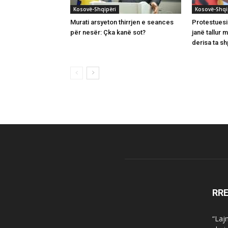
Kosovë-Shqipëri
Kosovë-Shqi
Murati arsyeton thirrjen e seances
Protestuesi
për nesër: Çka kanë sot?
janë tallur 
derisa ta s
RR
“Laj