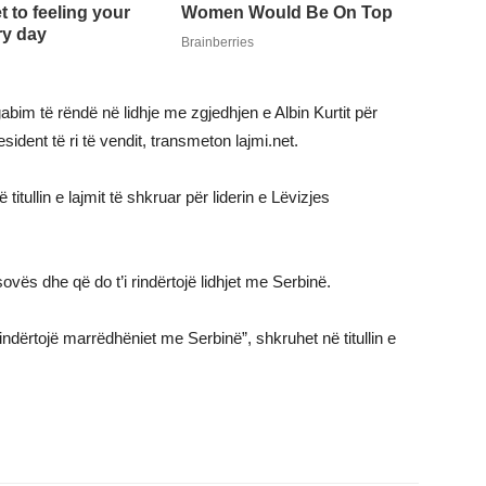
im të rëndë në lidhje me zgjedhjen e Albin Kurtit për
sident të ri të vendit, transmeton lajmi.net.
tullin e lajmit të shkruar për liderin e Lëvizjes
sovës dhe që do t’i rindërtojë lidhjet me Serbinë.
 rindërtojë marrëdhëniet me Serbinë”, shkruhet në titullin e