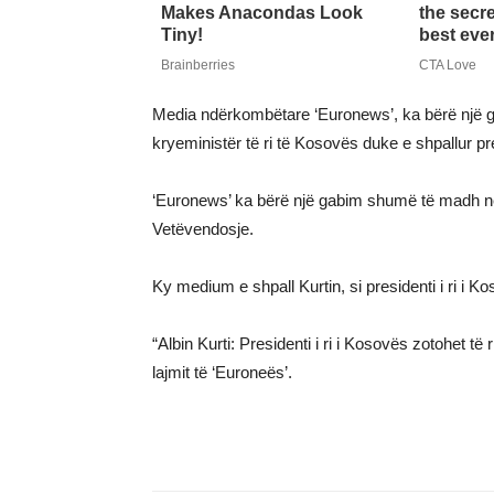
Media ndërkombëtare ‘Euronews’, ka bërë një gab
kryeministër të ri të Kosovës duke e shpallur pre
‘Euronews’ ka bërë një gabim shumë të madh në ti
Vetëvendosje.
Ky medium e shpall Kurtin, si presidenti i ri i Ko
“Albin Kurti: Presidenti i ri i Kosovës zotohet të
lajmit të ‘Euroneës’.