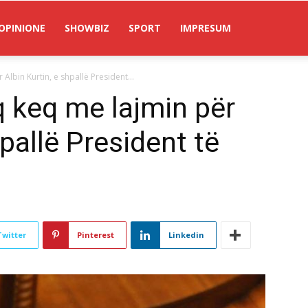
OPINIONE
SHOWBIZ
SPORT
IMPRESUM
Albin Kurtin, e shpallë President...
q keq me lajmin për
hpallë President të
Twitter
Pinterest
Linkedin