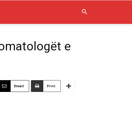
tomatologët e
Email
Print