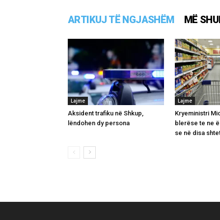
ARTIKUJ TË NGJASHËM
MË SHU
Lajme
Lajme
Aksident trafiku në Shkup,
Kryeministri Mi
lëndohen dy persona
blerëse te ne 
se në disa shte