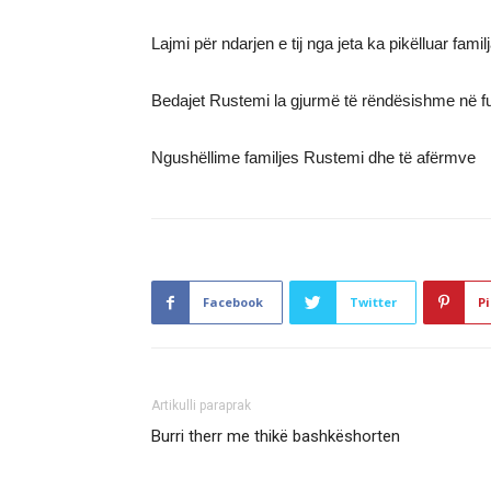
Lajmi për ndarjen e tij nga jeta ka pikëlluar fam
Bedajet Rustemi la gjurmë të rëndësishme në fus
Ngushëllime familjes Rustemi dhe të afërmve
Facebook
Twitter
Pi
Artikulli paraprak
Burri therr me thikë bashkëshorten