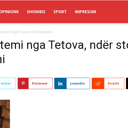
OPINIONE
SHOWBIZ
SPORT
IMPRESUM
stomatologët e parë në Maqedoni
temi nga Tetova, ndër s
i
Twitter
Pinterest
Linkedin
ReddIt