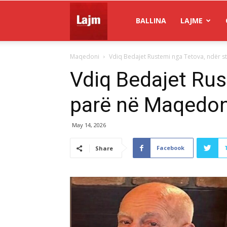
Gazeta
BALLINA
LAJME
Maqedoni
Vdiq Bedajet Rustemi nga Tetova, ndër 
Lajm
Vdiq Bedajet Rus
parë në Maqedon
May 14, 2026
Facebook
Share