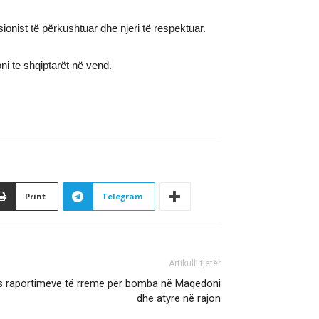
ionist të përkushtuar dhe njeri të respektuar.
ni te shqiptarët në vend.
Print
Telegram
Artikulli tjetër
dis raportimeve të rreme për bomba në Maqedoni
dhe atyre në rajon