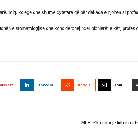
iljarë, miq, kolegë dhe shumë qytetarë që për dekada e njohën si profes
hën e stomatologjisë dhe konsiderohej ndër pionierët e këtij profesio
nterest
Linkedin
ReddIt
Email
MPB: S’ka ndonjë lidhje mi