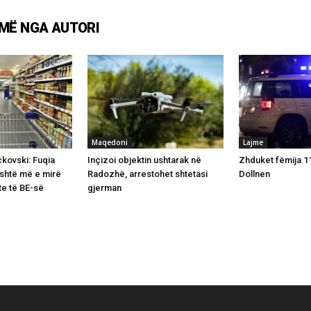
MË NGA AUTORI
Maqedoni
Lajme
ckovski: Fuqia
Inçizoi objektin ushtarak në
Zhduket fëmija 11
është më e mirë
Radozhë, arrestohet shtetasi
Dollnen
te të BE-së
gjerman