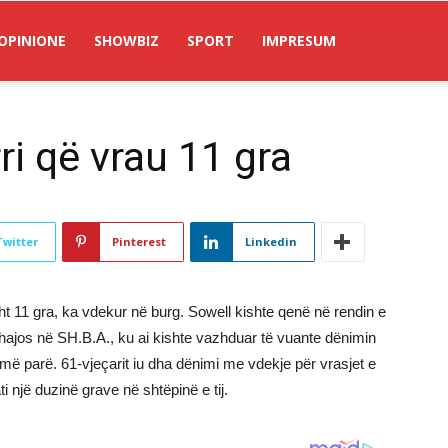
OPINIONE
SHOWBIZ
SPORT
IMPRESUM
ri që vrau 11 gra
Twitter
Pinterest
Linkedin
isht 11 gra, ka vdekur në burg. Sowell kishte qenë në rendin e
 Ohajos në SH.B.A., ku ai kishte vazhduar të vuante dënimin
t më parë. 61-vjeçarit iu dha dënimi me vdekje për vrasjet e
ti një duzinë grave në shtëpinë e tij.