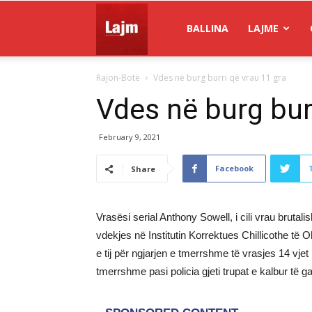
Gazeta
BALLINA
LAJME
Rajon-Botë
Vdes në burg burri që vrau 11 gra
Lajm
Vdes në burg bur
February 9, 2021
Facebook
Share
Vrasësi serial Anthony Sowell, i cili vrau brutal
vdekjes në Institutin Korrektues Chillicothe të
e tij për ngjarjen e tmerrshme të vrasjes 14 vje
tmerrshme pasi policia gjeti trupat e kalbur të ga