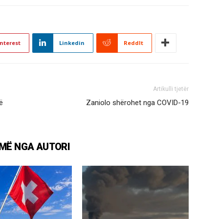
nterest
Linkedin
ReddIt
Artikulli tjetër
ë
Zaniolo shërohet nga COVID-19
MË NGA AUTORI