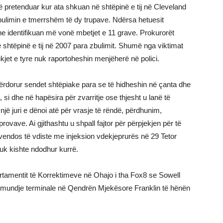
ë pretenduar kur ata shkuan në shtëpinë e tij në Cleveland
bulimin e tmerrshëm të dy trupave. Ndërsa hetuesit
dhe identifikuan më vonë mbetjet e 11 grave. Prokurorët
j në shtëpinë e tij në 2007 para zbulimit. Shumë nga viktimat
kjet e tyre nuk raportoheshin menjëherë në polici.
përdorur sendet shtëpiake para se të hidheshin në çanta dhe
, si dhe në hapësira për zvarritje ose thjesht u lanë të
një juri e dënoi atë për vrasje të rëndë, përdhunim,
ave. Ai gjithashtu u shpall fajtor për përpjekjen për të
t u vendos të vdiste me injeksion vdekjeprurës në 29 Tetor
nuk kishte ndodhur kurrë.
artamentit të Korrektimeve në Ohajo i tha Fox8 se Sowell
 sëmundje terminale në Qendrën Mjekësore Franklin të hënën