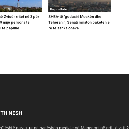
Rajon-Botë
 Zvicër rritet në 3 për
SHBA-të ‘godasin’ Moskën dhe
39 mijë persona të
Teheranin, Senati miraton paketën e
si të papunë
re të sanksioneve
ETH NESH
m” është paraqitur në hapësirën mediale në Maqedoni në prill të vitit