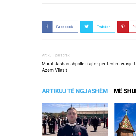
Facebook
Twitter
Pi
Artikulli paraprak
Murat Jashari shpallet fajtor për tentim vrasje t
Azem Vllasit
ARTIKUJ TË NGJASHËM
MË SHU