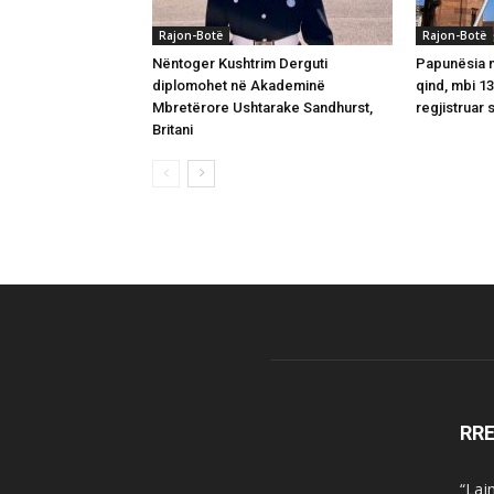
Rajon-Botë
Rajon-Botë
Nëntoger Kushtrim Derguti
Papunësia në
diplomohet në Akademinë
qind, mbi 1
Mbretërore Ushtarake Sandhurst,
regjistruar 
Britani
RR
“Laj