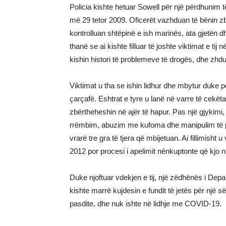
Policia kishte hetuar Sowell për një përdhunim t
më 29 tetor 2009. Oficerët vazhduan të bënin z
kontrolluan shtëpinë e ish marinës, ata gjetën 
thanë se ai kishte filluar të joshte viktimat e ti
kishin histori të problemeve të drogës, dhe zhdu
Viktimat u tha se ishin lidhur dhe mbytur duke 
çarçafë. Eshtrat e tyre u lanë në varre të cekëta
zbërtheheshin në ajër të hapur. Pas një gjykimi, 
rrëmbim, abuzim me kufoma dhe manipulim të prov
vrarë tre gra të tjera që mbijetuan. Ai fillimish
2012 por procesi i apelimit nënkuptonte që kjo 
Duke njoftuar vdekjen e tij, një zëdhënës i Dep
kishte marrë kujdesin e fundit të jetës për një
pasdite, dhe nuk ishte në lidhje me COVID-19.