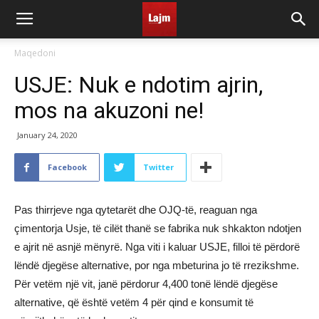
Maqedoni
USJE: Nuk e ndotim ajrin,
mos na akuzoni ne!
January 24, 2020
Facebook
Twitter
Pas thirrjeve nga qytetarët dhe OJQ-të, reaguan nga
çimentorja Usje, të cilët thanë se fabrika nuk shkakton ndotjen
e ajrit në asnjë mënyrë. Nga viti i kaluar USJE, filloi të përdorë
lëndë djegëse alternative, por nga mbeturina jo të rrezikshme.
Për vetëm një vit, janë përdorur 4,400 tonë lëndë djegëse
alternative, që është vetëm 4 për qind e konsumit të