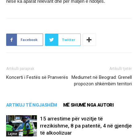
nëse ka aparat relevant dhe për matjen e ndotjes.
Facebook
Twitter
Artikulli paraprak
Artikulli tjetër
Koncerti i Festës së Pranverës
Mediumet në Beograd: Grenell
propozon shkëmbim territori
ARTIKUJ TË NGJASHËM
MË SHUMË NGA AUTORI
15 arrestime për vozitje të
rrezikishme, 8 pa patentë, 4 në gjendje
të alkoolizuar
Lajme