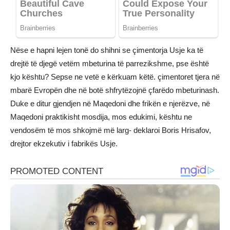
Nëse e hapni lejen tonë do shihni se çimentorja Usje ka të
drejtë të djegë vetëm mbeturina të parrezikshme, pse është
kjo kështu? Sepse ne vetë e kërkuam këtë. çimentoret tjera në
mbarë Evropën dhe në botë shfrytëzojnë çfarëdo mbeturinash.
Duke e ditur gjendjen në Maqedoni dhe frikën e njerëzve, në
Maqedoni praktikisht mosdija, mos edukimi, kështu ne
vendosëm të mos shkojmë më larg- deklaroi Boris Hrisafov,
drejtor ekzekutiv i fabrikës Usje.