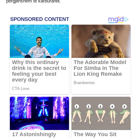
përgjithshëm të karburantit.