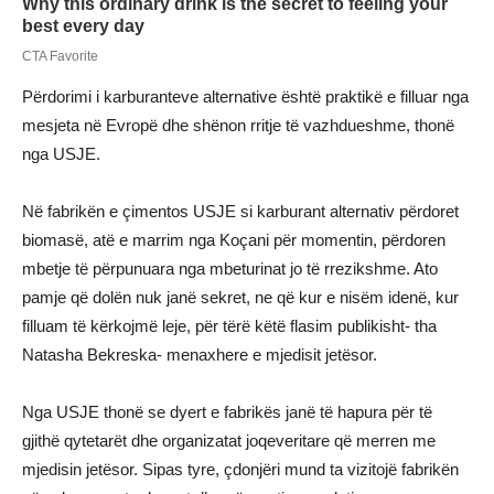
Përdorimi i karburanteve alternative është praktikë e filluar nga
mesjeta në Evropë dhe shënon rritje të vazhdueshme, thonë
nga USJE.
Në fabrikën e çimentos USJE si karburant alternativ përdoret
biomasë, atë e marrim nga Koçani për momentin, përdoren
mbetje të përpunuara nga mbeturinat jo të rrezikshme. Ato
pamje që dolën nuk janë sekret, ne që kur e nisëm idenë, kur
filluam të kërkojmë leje, për tërë këtë flasim publikisht- tha
Natasha Bekreska- menaxhere e mjedisit jetësor.
Nga USJE thonë se dyert e fabrikës janë të hapura për të
gjithë qytetarët dhe organizatat joqeveritare që merren me
mjedisin jetësor. Sipas tyre, çdonjëri mund ta vizitojë fabrikën