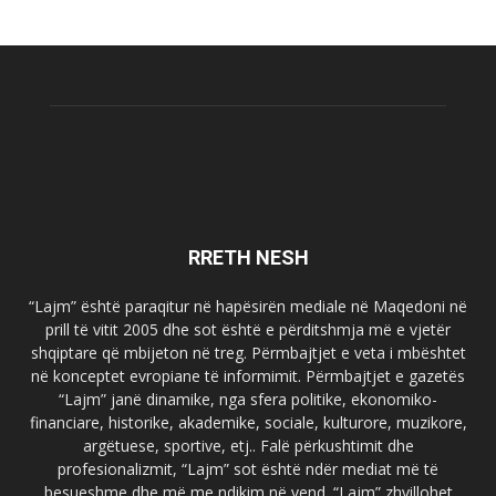
RRETH NESH
“Lajm” është paraqitur në hapësirën mediale në Maqedoni në
prill të vitit 2005 dhe sot është e përditshmja më e vjetër
shqiptare që mbijeton në treg. Përmbajtjet e veta i mbështet
në konceptet evropiane të informimit. Përmbajtjet e gazetës
“Lajm” janë dinamike, nga sfera politike, ekonomiko-
financiare, historike, akademike, sociale, kulturore, muzikore,
argëtuese, sportive, etj.. Falë përkushtimit dhe
profesionalizmit, “Lajm” sot është ndër mediat më të
besueshme dhe më me ndikim në vend. “Lajm” zhvillohet