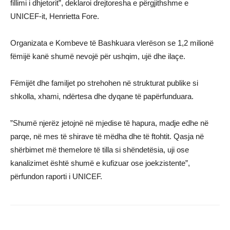
fillimi i dhjetorit”, deklaroi drejtoresha e përgjithshme e
UNICEF-it, Henrietta Fore.
Organizata e Kombeve të Bashkuara vlerëson se 1,2 milionë
fëmijë kanë shumë nevojë për ushqim, ujë dhe ilaçe.
Fëmijët dhe familjet po strehohen në strukturat publike si
shkolla, xhami, ndërtesa dhe dyqane të papërfunduara.
”Shumë njerëz jetojnë në mjedise të hapura, madje edhe në
parqe, në mes të shirave të mëdha dhe të ftohtit. Qasja në
shërbimet më themelore të tilla si shëndetësia, uji ose
kanalizimet është shumë e kufizuar ose joekzistente”,
përfundon raporti i UNICEF.