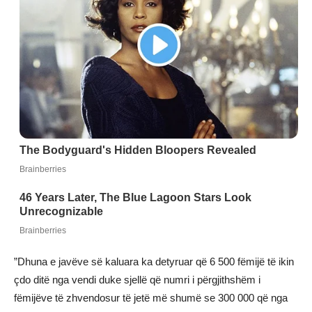
”Dhuna e javëve së kaluara ka detyruar që 6 500 fëmijë të ikin
çdo ditë nga vendi duke sjellë që numri i përgjithshëm i
fëmijëve të zhvendosur të jetë më shumë se 300 000 që nga