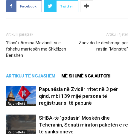
Facebook
Twitter
Artikulli paraprak
Artikulli tjetër
‘Plani’ i Armina Mevlanit, si e
Zaev do të dëshmojë për
fshehu martesën me Shkëlzen
rastin “Monstra”
Berishën
ARTIKUJ TË NGJASHËM
MË SHUMË NGA AUTORI
Papunësia në Zvicër rritet në 3 për
qind, mbi 139 mijë persona të
regjistruar si të papunë
Rajon-Botë
SHBA-të ‘godasin’ Moskën dhe
Teheranin, Senati miraton paketën e re
të sanksioneve
Rajon-Botë