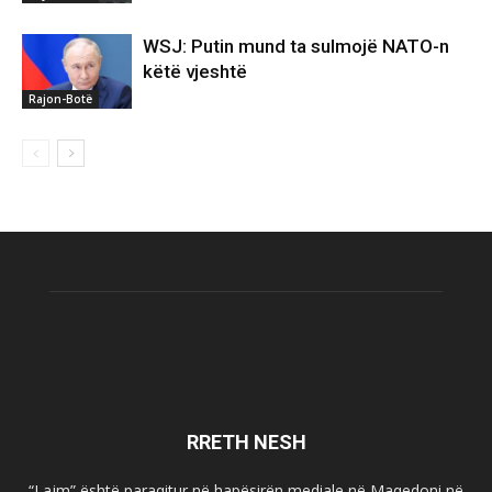
WSJ: Putin mund ta sulmojë NATO-n
këtë vjeshtë
Rajon-Botë
RRETH NESH
“Lajm” është paraqitur në hapësirën mediale në Maqedoni në