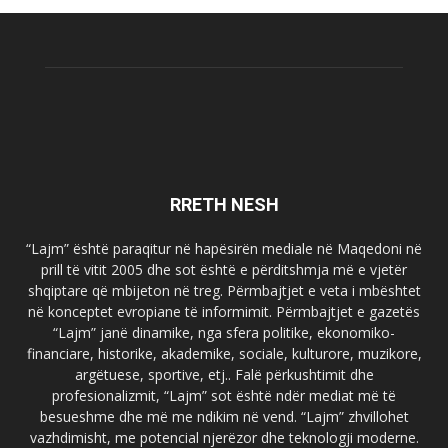
RRETH NESH
“Lajm” është paraqitur në hapësirën mediale në Maqedoni në
prill të vitit 2005 dhe sot është e përditshmja më e vjetër
shqiptare që mbijeton në treg. Përmbajtjet e veta i mbështet
në konceptet evropiane të informimit. Përmbajtjet e gazetës
“Lajm” janë dinamike, nga sfera politike, ekonomiko-
financiare, historike, akademike, sociale, kulturore, muzikore,
argëtuese, sportive, etj.. Falë përkushtimit dhe
profesionalizmit, “Lajm” sot është ndër mediat më të
besueshme dhe më me ndikim në vend. “Lajm” zhvillohet
vazhdimisht, me potencial njerëzor dhe teknologji moderne.