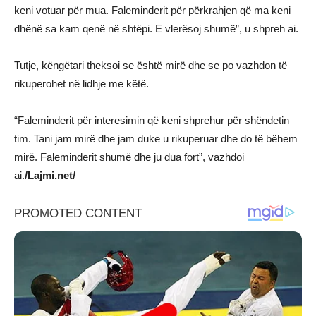
keni votuar për mua. Faleminderit për përkrahjen që ma keni
dhënë sa kam qenë në shtëpi. E vlerësoj shumë”, u shpreh ai.
Tutje, këngëtari theksoi se është mirë dhe se po vazhdon të
rikuperohet në lidhje me këtë.
“Faleminderit për interesimin që keni shprehur për shëndetin
tim. Tani jam mirë dhe jam duke u rikuperuar dhe do të bëhem
mirë. Faleminderit shumë dhe ju dua fort”, vazhdoi
ai.
/Lajmi.net/