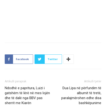
Facebook
Twitter
Artikulli paraprak
Artikulli tjetër
Ndodhë e papritura, Luizi i
Dua Lipa në përfundim të
gatshëm të lërë në mes lojën
albumit të tretë,
dhe të dalë nga BBV pas
paralajmërohen edhe disa
sherrit me Kiarën
bashkëpunime