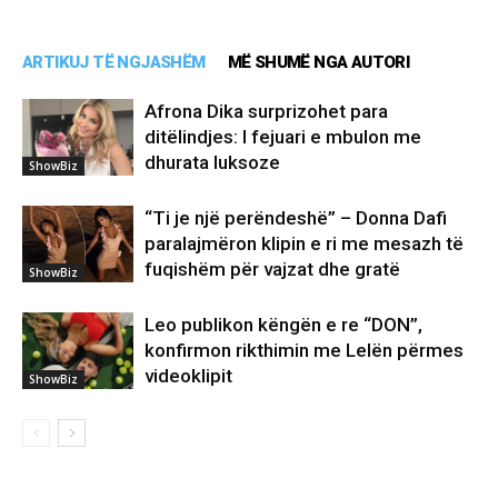
ARTIKUJ TË NGJASHËM
MË SHUMË NGA AUTORI
Afrona Dika surprizohet para
ditëlindjes: I fejuari e mbulon me
dhurata luksoze
ShowBiz
“Ti je një perëndeshë” – Donna Dafi
paralajmëron klipin e ri me mesazh të
fuqishëm për vajzat dhe gratë
ShowBiz
Leo publikon këngën e re “DON”,
konfirmon rikthimin me Lelën përmes
videoklipit
ShowBiz