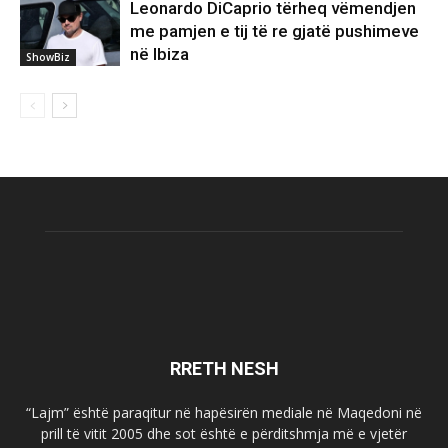
Leonardo DiCaprio tërheq vëmendjen
me pamjen e tij të re gjatë pushimeve
në Ibiza
ShowBiz
RRETH NESH
“Lajm” është paraqitur në hapësirën mediale në Maqedoni në
prill të vitit 2005 dhe sot është e përditshmja më e vjetër