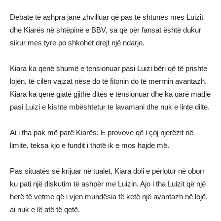
Debate të ashpra janë zhvilluar që pas të shtunës mes Luizit
dhe Kiarës në shtëpinë e BBV, sa që për fansat është dukur
sikur mes tyre po shkohet drejt një ndarje.
Kiara ka qenë shumë e tensionuar pasi Luizi bëri që të prishte
lojën, të cilën vajzat nëse do të fitonin do të merrnin avantazh.
Kiara ka qenë gjatë gjithë ditës e tensionuar dhe ka qarë madje
pasi Luizi e kishte mbështetur te lavamani dhe nuk e linte dilte.
Ai i tha pak më parë Kiarës: E provove që i çoj njerëzit në
limite, teksa kjo e fundit i thotë ik e mos hajde më.
Pas situatës së krijuar në tualet, Kiara doli e përlotur në oborr
ku pati një diskutim të ashpër me Luizin. Ajo i tha Luizit që një
herë të vetme që i vjen mundësia të ketë një avantazh në lojë,
ai nuk e lë atë të qetë.