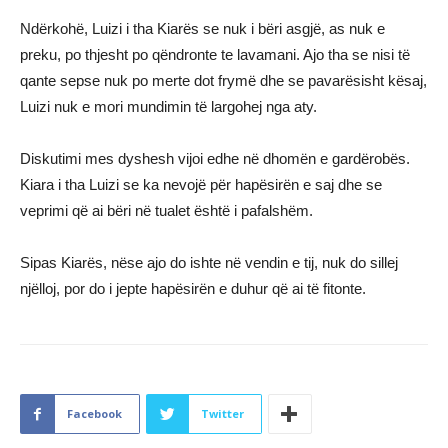
Ndërkohë, Luizi i tha Kiarës se nuk i bëri asgjë, as nuk e
preku, po thjesht po qëndronte te lavamani. Ajo tha se nisi të
qante sepse nuk po merte dot frymë dhe se pavarësisht kësaj,
Luizi nuk e mori mundimin të largohej nga aty.
Diskutimi mes dyshesh vijoi edhe në dhomën e gardërobës.
Kiara i tha Luizi se ka nevojë për hapësirën e saj dhe se
veprimi që ai bëri në tualet është i pafalshëm.
Sipas Kiarës, nëse ajo do ishte në vendin e tij, nuk do sillej
njëlloj, por do i jepte hapësirën e duhur që ai të fitonte.
Facebook
Twitter