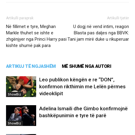
Artikulli paraprak
Artikulli tjetër
Në fillimet e tyre, Meghan
U dogj në vend intim, reagon
Markle thuhet se ishte e
Blasta pas daljes nga BBVK:
zhgënjyer nga Princi Harry pasi
Tani jam mirë duke u rikuperuar
kishte shumë pak para
ARTIKUJ TË NGJASHËM
MË SHUMË NGA AUTORI
Leo publikon këngën e re “DON”,
konfirmon rikthimin me Lelën përmes
videoklipit
ShowBiz
Adelina Ismaili dhe Gimbo konfirmojnë
bashkëpunimin e tyre të parë
ShowBiz