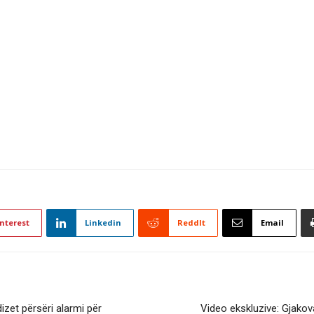
nterest
Linkedin
ReddIt
Email
dizet përsëri alarmi për
Video ekskluzive: Gjakova