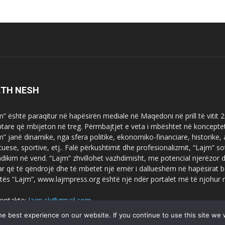
ETH NESH
m” është paraqitur në hapësirën mediale në Maqedoni në prill të vitit
ptare që mbijeton në treg. Përmbajtjet e veta i mbështet në koncepte
m” janë dinamike, nga sfera politike, ekonomiko-financiare, historike,
tuese, sportive, etj.. Falë përkushtimit dhe profesionalizmit, “Lajm
dikim në vend. “Lajm” zhvillohet vazhdimisht, me potencial njerëzor
uar që të qëndrojë dhe të mbetet një emër i dallueshëm në hapësirat b
tës “Lajm”, www.lajmpress.org është një ndër portalet më të njohur
ontakto:
lajm.sk@gmail.com
e best experience on our website. If you continue to use this site we w