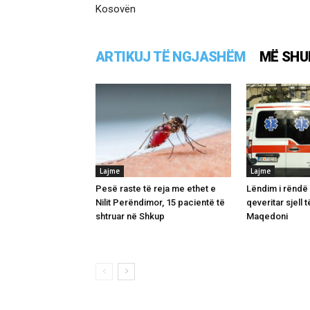
Kosovën
ARTIKUJ TË NGJASHËM
MË SHU
Lajme
Lajme
Pesë raste të reja me ethet e
Lëndim i rëndë 
Nilit Perëndimor, 15 pacientë të
qeveritar sjell t
shtruar në Shkup
Maqedoni