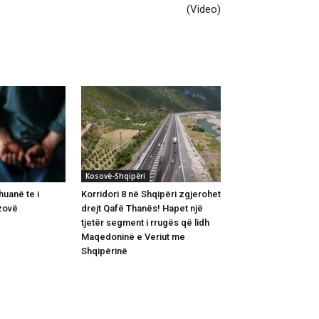
(Video)
Kosovë-Shqipëri
uanë te i
Korridori 8 në Shqipëri zgjerohet
izovë
drejt Qafë Thanës! Hapet një
tjetër segment i rrugës që lidh
Maqedoninë e Veriut me
Shqipërinë