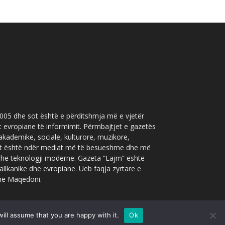
 2005 dhe sot është e përditshmja më e vjetër
t evropiane të informimit. Përmbajtjet e gazetës
 akademike, sociale, kulturore, muzikore,
” sot është ndër mediat më të besueshme dhe më
 dhe teknologji moderne. Gazeta “Lajm” është
allkanike dhe evropiane. Ueb faqja zyrtare e
 në Maqedoni.
ill assume that you are happy with it.
Ok