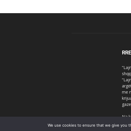
RR
“Laj
shqi
“Laj
argë
me n
krij
gaze
Na k
We use cookies to ensure that we give you th