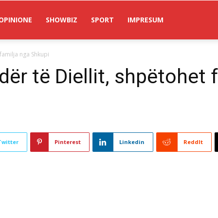
OPINIONE
SHOWBIZ
SPORT
IMPRESUM
 familja nga Shkupi
ër të Diellit, shpëtohet 
Twitter
Pinterest
Linkedin
ReddIt