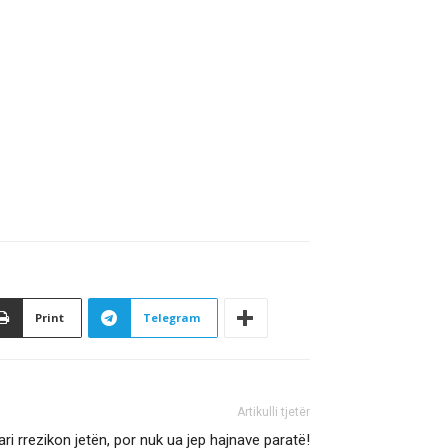
Print
Telegram
Artikulli tjetër
ri rrezikon jetën, por nuk ua jep hajnave paratë!