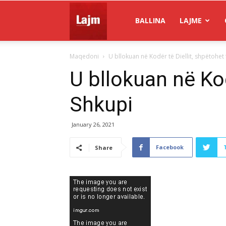
Gazeta
BALLINA
LAJME
Maqedoni
U bllokuan në Kodër të Diellit, shpëtohet
Lajm
U bllokuan në Kod
Shkupi
January 26, 2021
Facebook
Share