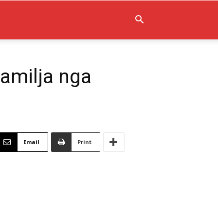
familja nga
Email
Print