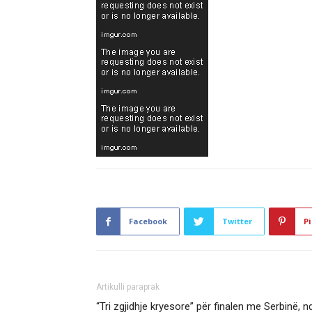
Facebook
Twitter
Pi
Artikulli paraprak
“Tri zgjidhje kryesore” për finalen me Serbinë, n