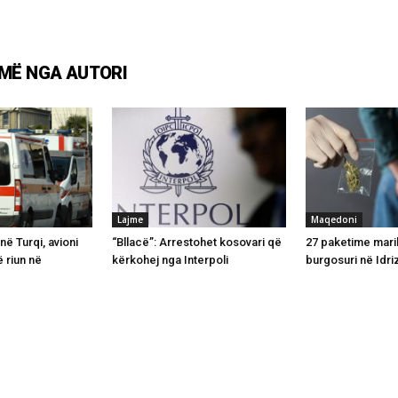
MË NGA AUTORI
Lajme
Maqedoni
në Turqi, avioni
“Bllacë”: Arrestohet kosovari që
27 paketime marih
ë riun në
kërkohej nga Interpoli
burgosuri në Idr