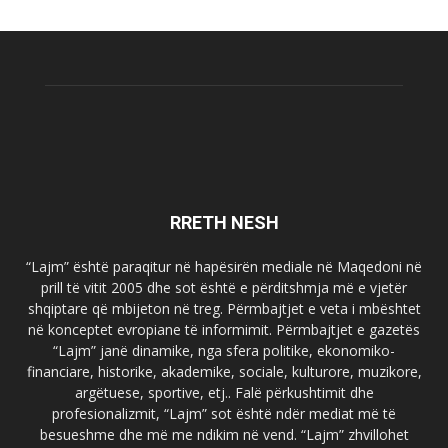
RRETH NESH
“Lajm” është paraqitur në hapësirën mediale në Maqedoni në
prill të vitit 2005 dhe sot është e përditshmja më e vjetër
shqiptare që mbijeton në treg. Përmbajtjet e veta i mbështet
në konceptet evropiane të informimit. Përmbajtjet e gazetës
“Lajm” janë dinamike, nga sfera politike, ekonomiko-
financiare, historike, akademike, sociale, kulturore, muzikore,
argëtuese, sportive, etj.. Falë përkushtimit dhe
profesionalizmit, “Lajm” sot është ndër mediat më të
besueshme dhe më me ndikim në vend. “Lajm” zhvillohet