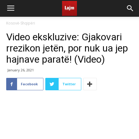
Kosovë-Shqipëri
Video ekskluzive: Gjakovari
rrezikon jetën, por nuk ua jep
hajnave paratë! (Video)
January 26, 2021
Facebook
Twitter