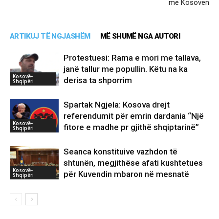
me Kosovën
ARTIKUJ TË NGJASHËM
MË SHUMË NGA AUTORI
Protestuesi: Rama e mori me tallava,
janë tallur me popullin. Këtu na ka
Kosovë-
derisa ta shporrim
Shqipëri
Spartak Ngjela: Kosova drejt
referendumit për emrin dardania “Një
Kosovë-
fitore e madhe pr gjithë shqiptarinë”
Shqipëri
Seanca konstituive vazhdon të
shtunën, megjithëse afati kushtetues
Kosovë-
për Kuvendin mbaron në mesnatë
Shqipëri