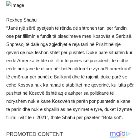
Rexhep Shahu
“Janë një sërë pyetjesh të rënda që shtrohen tani për fundin
ose për fillimin e fundit të bisedimeve mes Kosovës e Serbisë.
Shpresoj të dalë nga zgjedhjet e reja tani në Prishtinë një
qeveri që nuk lëshon shtet për pushtet. Duke parë situatën kur
ende Amerika është në fillim të punës së presidentit të ri dhe
ende nuk janë të ditura për botën aktorët e zyrtarët amerikanë
të emëruar për punët e Ballkanit dhe të rajonit, duke parë se
edhe Kosova nuk ka rahati e stabilitet me qeverinë, ku lufta për
pushtet në Kosovë është aq e ashpër sa politikanë të
ndryshëm nuk e kanë Kosovën të parën por pushtetin e kane
te parin dhe nuk e shpallin as në synimet e tyre, duket i zymtë
fillimi i vitit të ri 2021”, thotë Shahu për gazetën “Bota sot”.