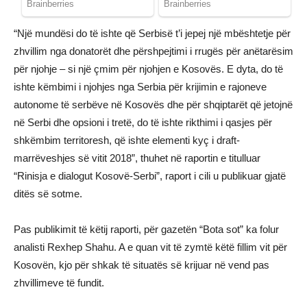
“Një mundësi do të ishte që Serbisë t’i jepej një mbështetje për
zhvillim nga donatorët dhe përshpejtimi i rrugës për anëtarësim
për njohje – si një çmim për njohjen e Kosovës. E dyta, do të
ishte këmbimi i njohjes nga Serbia për krijimin e rajoneve
autonome të serbëve në Kosovës dhe për shqiptarët që jetojnë
në Serbi dhe opsioni i tretë, do të ishte rikthimi i qasjes për
shkëmbim territoresh, që ishte elementi kyç i draft-
marrëveshjes së vitit 2018”, thuhet në raportin e titulluar
“Rinisja e dialogut Kosovë-Serbi”, raport i cili u publikuar gjatë
ditës së sotme.
Pas publikimit të këtij raporti, për gazetën “Bota sot” ka folur
analisti Rexhep Shahu. A e quan vit të zymtë këtë fillim vit për
Kosovën, kjo për shkak të situatës së krijuar në vend pas
zhvillimeve të fundit.