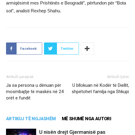
armiqësimit mes Prishtinës e Beogradit”, përfundon për “Bota
sot”, analisti Rexhep Shahu.
Facebook
Twitter
Artikulli paraprak
Artikulli tjetër
Ja sa persona u dënuan për
U bllokuan në Kodër të Diellit,
mosmbajtje të maskës në 24
shpëtohet familja nga Shkupi
orët e fundit
ARTIKUJ TË NGJASHËM
MË SHUMË NGA AUTORI
U nisën drejt Gjermanisë pas