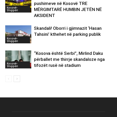
pushimeve në Kosovë TRE
Kosovë-
MËRGIMTARË HUMBIN JETËN NË
Shqipëri
AKSIDENT
Skandali! Oborri i gjimnazit ‘Hasan
Tahsini’ kthehet në parking publik
Kosovë-
Shqipëri
“Kosova është Serbi”, Mirlind Daku
përballet me thirrje skandaloze nga
Kosovë-
tifozët rusë në stadium
Shqipëri