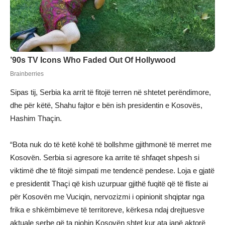
Sipas tij, Serbia ka arrit të fitojë terren në shtetet perëndimore,
dhe për këtë, Shahu fajtor e bën ish presidentin e Kosovës,
Hashim Thaçin.
“Bota nuk do të ketë kohë të bollshme gjithmonë të merret me
Kosovën. Serbia si agresore ka arrite të shfaqet shpesh si
viktimë dhe të fitojë simpati me tendencë pendese. Loja e gjatë
e presidentit Thaçi që kish uzurpuar gjithë fuqitë që të fliste ai
për Kosovën me Vuciqin, nervozizmi i opinionit shqiptar nga
frika e shkëmbimeve të territoreve, kërkesa ndaj drejtuesve
aktuale serbe që ta njohin Kosovën shtet kur ata janë aktorë