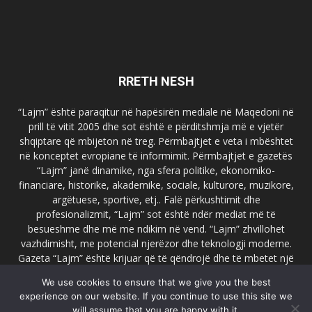
RRETH NESH
“Lajm” është paraqitur në hapësirën mediale në Maqedoni në
prill të vitit 2005 dhe sot është e përditshmja më e vjetër
shqiptare që mbijeton në treg. Përmbajtjet e veta i mbështet
në konceptet evropiane të informimit. Përmbajtjet e gazetës
“Lajm” janë dinamike, nga sfera politike, ekonomiko-
financiare, historike, akademike, sociale, kulturore, muzikore,
argëtuese, sportive, etj.. Falë përkushtimit dhe
profesionalizmit, “Lajm” sot është ndër mediat më të
besueshme dhe më me ndikim në vend. “Lajm” zhvillohet
vazhdimisht, me potencial njerëzor dhe teknologji moderne.
Gazeta “Lajm” është krijuar që të qëndrojë dhe të mbetet një
emër i dallueshëm në hapësirat ballkanike dhe evropiane. Ueb
We use cookies to ensure that we give you the best
faqja zyrtare e gazetës “Lajm”, www.lajmpress.org është një
experience on our website. If you continue to use this site we
ndër portalet më të njohur në Maqedoni.
will assume that you are happy with it.