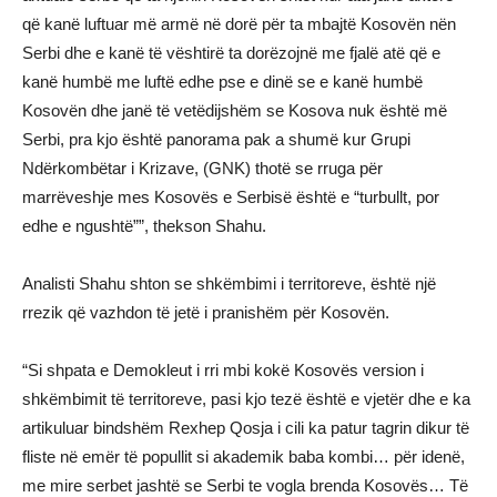
që kanë luftuar më armë në dorë për ta mbajtë Kosovën nën
Serbi dhe e kanë të vështirë ta dorëzojnë me fjalë atë që e
kanë humbë me luftë edhe pse e dinë se e kanë humbë
Kosovën dhe janë të vetëdijshëm se Kosova nuk është më
Serbi, pra kjo është panorama pak a shumë kur Grupi
Ndërkombëtar i Krizave, (GNK) thotë se rruga për
marrëveshje mes Kosovës e Serbisë është e “turbullt, por
edhe e ngushtë””, thekson Shahu.
Analisti Shahu shton se shkëmbimi i territoreve, është një
rrezik që vazhdon të jetë i pranishëm për Kosovën.
“Si shpata e Demokleut i rri mbi kokë Kosovës version i
shkëmbimit të territoreve, pasi kjo tezë është e vjetër dhe e ka
artikuluar bindshëm Rexhep Qosja i cili ka patur tagrin dikur të
fliste në emër të popullit si akademik baba kombi… për idenë,
me mire serbet jashtë se Serbi te vogla brenda Kosovës… Të