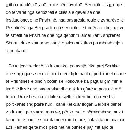
gjitha mundësitë janë mbi e nën tavolinë. Serioziteti i zgjidhjes
do të varet nga serioziteti e cilësia e qeverise dhe
institucioneve ne Prishtinë, nga pavarësia reale e zyrtarëve të
Prishtinës nga Beogradi, nga serioziteti e trimëria e drejtuesve
të shtetit në Prishtinë dhe nga qëndrimi amerikan”, shprehet
Shahu, duke shtuar se asnjë opsion nuk fiton pa mbështetjen
amerikane.
“ Po të jenë seriozë, jo frikacakë, pa asnjë frikë prej Serbisë
dhe shpjegues seriozë për botën diplomatike, politikanët e lartë
të Prishtinës e bindin botën se Kosova e ka paguar çmimin e
lartë të lirisë dhe pavarësisë dhe nuk ka çfarë të paguajë më
tepër. Duke heshtur e duke u sjellë si trembur nga Serbia,
politikanët shqiptarë nuk I kanë kërkuar llogari Serbisë për të
zhdukurit, për varret masive, për krimet e përbindshme, nuk i
kanë bërë padi të shumta ndërkombëtare, nuk ia kanë ndaluar
Edi Ramës që të mos përzihet në punët e pajtimit apo të