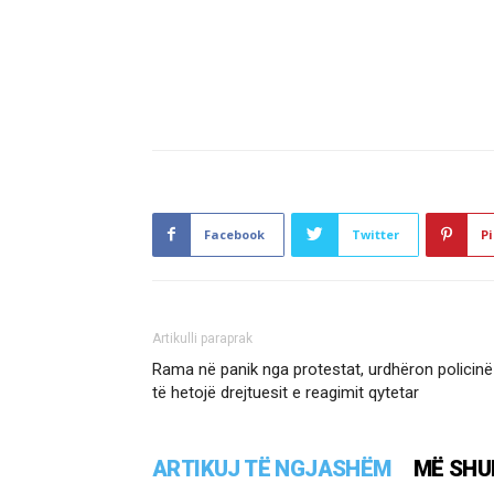
Facebook
Twitter
Pi
Artikulli paraprak
Rama në panik nga protestat, urdhëron policinë
të hetojë drejtuesit e reagimit qytetar
ARTIKUJ TË NGJASHËM
MË SHU