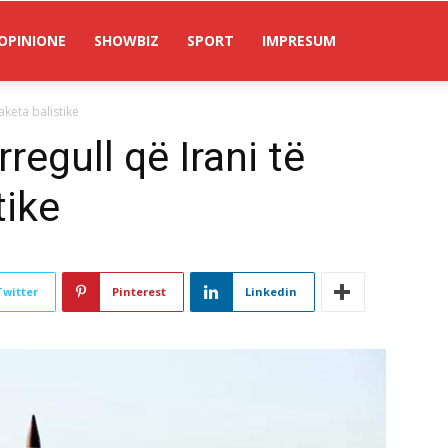
OPINIONE
SHOWBIZ
SPORT
IMPRESUM
aketa balistike
regull që Irani të
tike
Twitter
Pinterest
Linkedin