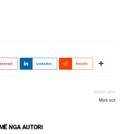
nterest
Linkedin
ReddIt
Artikulli tjetër
Moti sot
MË NGA AUTORI