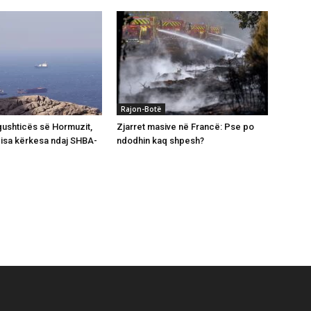
Rajon-Botë
gushticës së Hormuzit,
Zjarret masive në Francë: Pse po
 disa kërkesa ndaj SHBA-
ndodhin kaq shpesh?