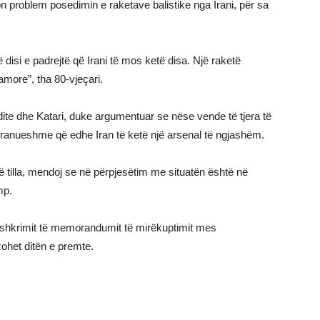
on problem posedimin e raketave balistike nga Irani, për sa
 disi e padrejtë që Irani të mos ketë disa. Një raketë
hamore”, tha 80-vjeçari.
ite dhe Katari, duke argumentuar se nëse vende të tjera të
 e pranueshme që edhe Iran të ketë një arsenal të ngjashëm.
të tilla, mendoj se në përpjesëtim me situatën është në
mp.
ënshkrimit të memorandumit të mirëkuptimit mes
izohet ditën e premte.