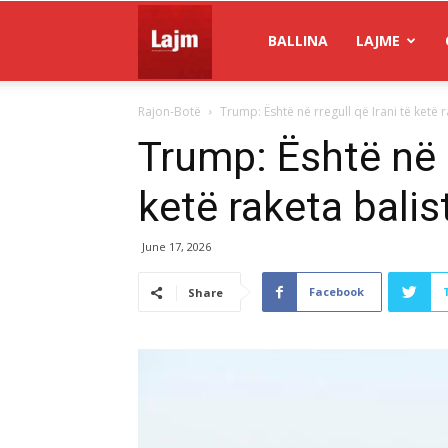
Gazeta
BALLINA
LAJME
Rajon-Botë
Trump: Është në rregull që Irani të ketë r
Lajm
Trump: Është në r
ketë raketa balis
June 17, 2026
Facebook
Share