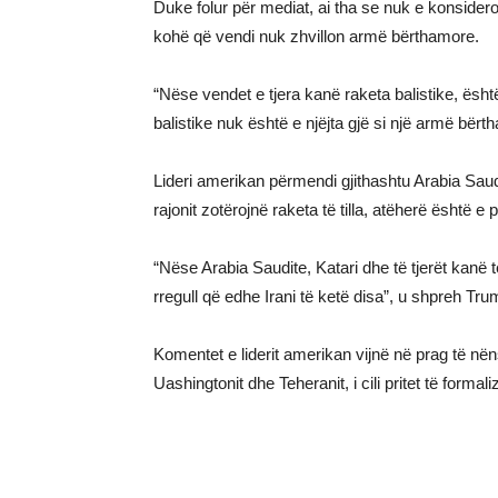
Duke folur për mediat, ai tha se nuk e konsider
kohë që vendi nuk zhvillon armë bërthamore.
“Nëse vendet e tjera kanë raketa balistike, është
balistike nuk është e njëjta gjë si një armë bërt
Lideri amerikan përmendi gjithashtu Arabia Saud
rajonit zotërojnë raketa të tilla, atëherë është
“Nëse Arabia Saudite, Katari dhe të tjerët kanë 
rregull që edhe Irani të ketë disa”, u shpreh Tru
Komentet e liderit amerikan vijnë në prag të n
Uashingtonit dhe Teheranit, i cili pritet të formal