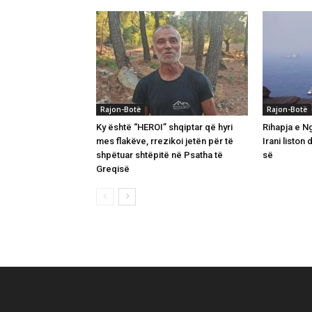
Rajon-Botë
Rajon-Botë
Ky është “HEROI” shqiptar që hyri
Rihapja e N
mes flakëve, rrezikoi jetën për të
Irani liston
shpëtuar shtëpitë në Psatha të
së
Greqisë