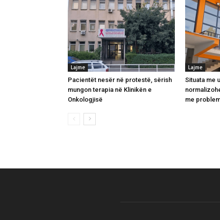
Lajme
Lajme
Pacientët nesër në protestë, sërish
Situata me u
mungon terapia në Klinikën e
normalizohe
Onkologjisë
me problem