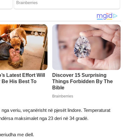
) nga veriu, veçanërisht në pjesët lindore. Temperaturat
 ndërsa maksimalet nga 23 deri në 34 gradë.
eriudha me diell.