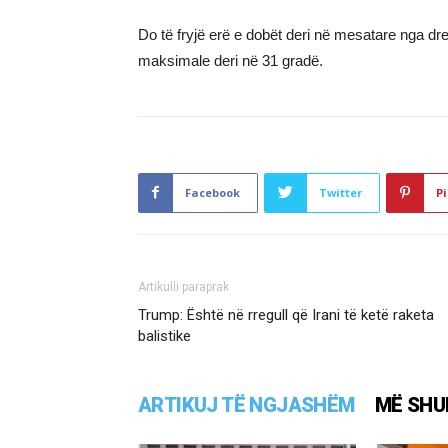
Do të fryjë erë e dobët deri në mesatare nga d
maksimale deri në 31 gradë.
Facebook
Twitter
Pi
Artikulli paraprak
Trump: Është në rregull që Irani të ketë raketa
balistike
ARTIKUJ TË NGJASHËM
MË SHU