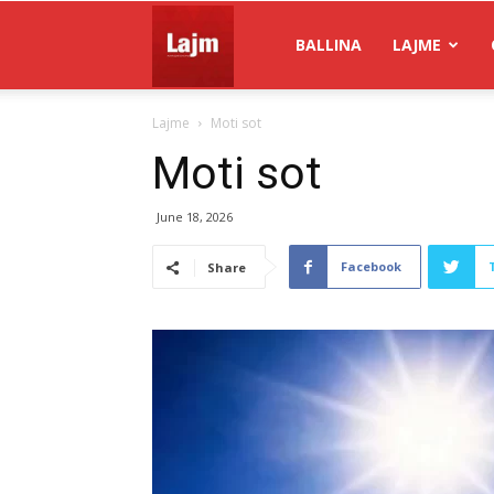
Gazeta
BALLINA
LAJME
Lajme
Moti sot
Lajm
Moti sot
June 18, 2026
Facebook
Share