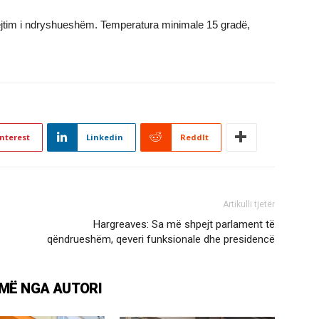
rejtim i ndryshueshëm. Temperatura minimale 15 gradë,
nterest
Linkedin
ReddIt
Artikulli tjetër
Hargreaves: Sa më shpejt parlament të
qëndrueshëm, qeveri funksionale dhe presidencë
MË NGA AUTORI