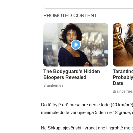
Do të fryjë erë mesatare deri e fortë (40 km/orë
minimale do të variojnë nga 9 deri në 18 gradë,
Në Shkup, pjesërisht i vranët dhe i ngrohtë me p