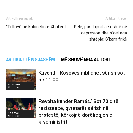
Artikulli paraprak
Artikulli tjetër
“Tollovi” në kabinetin e Xhaferit
Pele, pas lajmit se është në
depresion dhe s’del nga
shtëpia: S’kam frikë
ARTIKUJ TË NGJASHËM
MË SHUMË NGA AUTORI
Kuvendi i Kosovës mblidhet sërish sot
në 11:00
Kosovë-
Shqipëri
Revolta kundër Ramës/ Sot 70 ditë
rezistencë, qytetarët sërish në
Kosovë-
protestë, kërkojnë dorëheqjen e
Shqipëri
kryeministrit