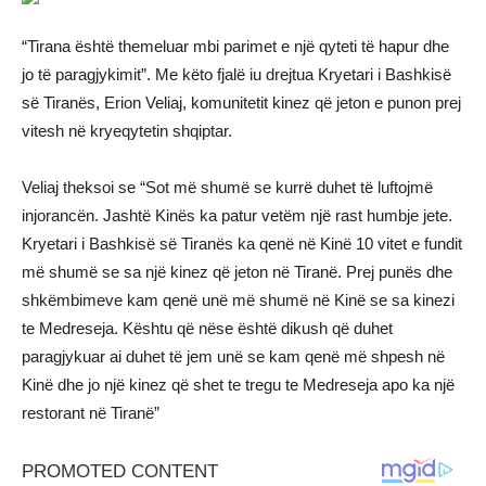
“Tirana është themeluar mbi parimet e një qyteti të hapur dhe
jo të paragjykimit”. Me këto fjalë iu drejtua Kryetari i Bashkisë
së Tiranës, Erion Veliaj, komunitetit kinez që jeton e punon prej
vitesh në kryeqytetin shqiptar.
Veliaj theksoi se “Sot më shumë se kurrë duhet të luftojmë
injorancën. Jashtë Kinës ka patur vetëm një rast humbje jete.
Kryetari i Bashkisë së Tiranës ka qenë në Kinë 10 vitet e fundit
më shumë se sa një kinez që jeton në Tiranë. Prej punës dhe
shkëmbimeve kam qenë unë më shumë në Kinë se sa kinezi
te Medreseja. Kështu që nëse është dikush që duhet
paragjykuar ai duhet të jem unë se kam qenë më shpesh në
Kinë dhe jo një kinez që shet te tregu te Medreseja apo ka një
restorant në Tiranë”