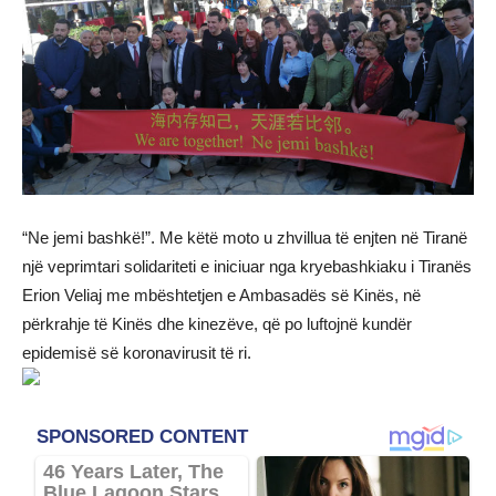
“Ne jemi bashkë!”. Me këtë moto u zhvillua të enjten në Tiranë
një veprimtari solidariteti e iniciuar nga kryebashkiaku i Tiranës
Erion Veliaj me mbështetjen e Ambasadës së Kinës, në
përkrahje të Kinës dhe kinezëve, që po luftojnë kundër
epidemisë së koronavirusit të ri.