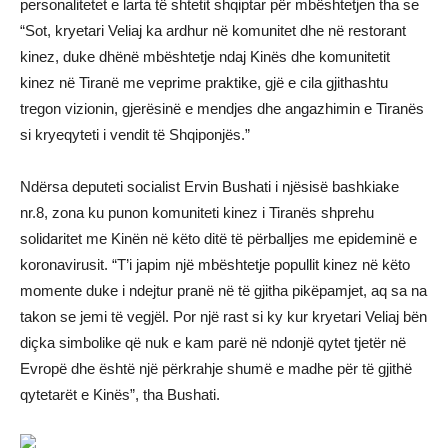
personalitetet e larta të shtetit shqiptar për mbështetjen tha se
“Sot, kryetari Veliaj ka ardhur në komunitet dhe në restorant
kinez, duke dhënë mbështetje ndaj Kinës dhe komunitetit
kinez në Tiranë me veprime praktike, gjë e cila gjithashtu
tregon vizionin, gjerësinë e mendjes dhe angazhimin e Tiranës
si kryeqyteti i vendit të Shqiponjës.”
Ndërsa deputeti socialist Ervin Bushati i njësisë bashkiake
nr.8, zona ku punon komuniteti kinez i Tiranës shprehu
solidaritet me Kinën në këto ditë të përballjes me epideminë e
koronavirusit. “T’i japim një mbështetje popullit kinez në këto
momente duke i ndejtur pranë në të gjitha pikëpamjet, aq sa na
takon se jemi të vegjël. Por një rast si ky kur kryetari Veliaj bën
diçka simbolike që nuk e kam parë në ndonjë qytet tjetër në
Evropë dhe është një përkrahje shumë e madhe për të gjithë
qytetarët e Kinës”, tha Bushati.