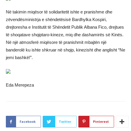
Në takimin miqësor të solidaritetit ishte e pranishme dhe
zëvendësministrja e shëndetësisë Bardhylka Kospiri,
drejtoresha e Institutit të Shëndetit Publik Albana Fico, drejtues
të shoqatave shqiptaro-kineze, miq dhe dashamirës së Kinës.
Në një atmosferë miqësore të pranishmit mbajtën një
banderolë ku ishte shkruar në shqip, kinezisht dhe anglisht “Ne
jemi bashkë!”.
Eda Merepeza
Facebook
Twitter
Pinterest