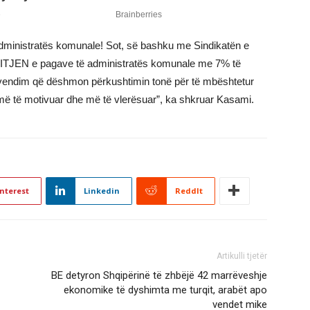
 administratës komunale! Sot, së bashku me Sindikatën e
ITJEN e pagave të administratës komunale me 7% të
ndim që dëshmon përkushtimin tonë për të mbështetur
 më të motivuar dhe më të vlerësuar”, ka shkruar Kasami.
nterest
Linkedin
ReddIt
Artikulli tjetër
BE detyron Shqipërinë të zhbëjë 42 marrëveshje
ekonomike të dyshimta me turqit, arabët apo
vendet mike