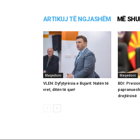
ARTIKUJ TË NGJASHËM
MË SHU
Maqedoni
Maqedoni
VLEN: Dyfytyrësia e Bujarit: Natën të
BDI: Presio
vret, ditën të qan!
papranuesh
drejtësisë