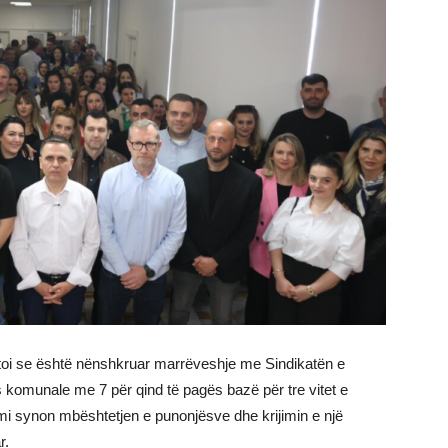
oftoi se është nënshkruar marrëveshje me Sindikatën e
s komunale me 7 për qind të pagës bazë për tre vitet e
i synon mbështetjen e punonjësve dhe krijimin e një
r.