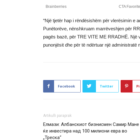
“Një tjetër hap i rëndësishëm për vlerësimin e
Punëtorëve, nënshkruam marrëveshjen për RR
pagës bazë, për TRE VITE ME RRADHË. Një ve
punonjësit dhe për të ndërtuar një administratë
Facebook
Twitter
Pi
Artikulli paraprak
Елмази: Албанскиот бизнисмен Самир Мане
ќе инвестира над 100 милиони евра во
„Треска“