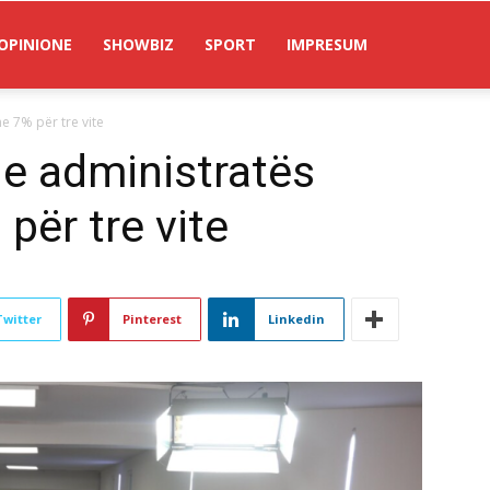
OPINIONE
SHOWBIZ
SPORT
IMPRESUM
e 7% për tre vite
 e administratës
ër tre vite
Twitter
Pinterest
Linkedin