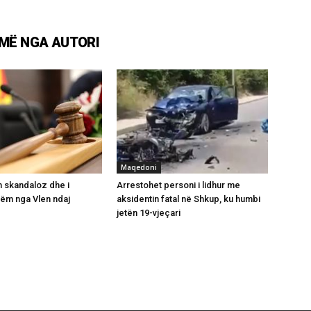
MË NGA AUTORI
Maqedoni
n skandaloz dhe i
Arrestohet personi i lidhur me
ëm nga Vlen ndaj
aksidentin fatal në Shkup, ku humbi
jetën 19-vjeçari