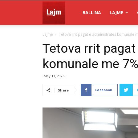
Gazeta
BALLINA
LAJME
Lajme
Tetova rrit pagat e administratës komunale m
Lajm
Tetova rrit pagat
komunale me 7% p
May 13, 2026
Facebook
Share