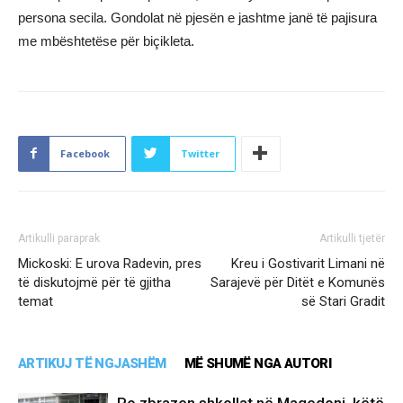
persona secila. Gondolat në pjesën e jashtme janë të pajisura
me mbështetëse për biçikleta.
Facebook
Twitter
Artikulli paraprak
Artikulli tjetër
Mickoski: E urova Radevin, pres
Kreu i Gostivarit Limani në
të diskutojmë për të gjitha
Sarajevë për Ditët e Komunës
temat
së Stari Gradit
ARTIKUJ TË NGJASHËM
MË SHUMË NGA AUTORI
Po zbrazen shkollat në Maqedoni, këtë