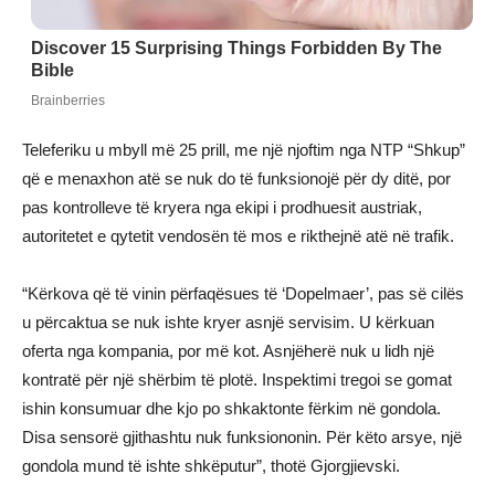
Teleferiku u mbyll më 25 prill, me një njoftim nga NTP “Shkup”
që e menaxhon atë se nuk do të funksionojë për dy ditë, por
pas kontrolleve të kryera nga ekipi i prodhuesit austriak,
autoritetet e qytetit vendosën të mos e rikthejnë atë në trafik.
“Kërkova që të vinin përfaqësues të ‘Dopelmaer’, pas së cilës
u përcaktua se nuk ishte kryer asnjë servisim. U kërkuan
oferta nga kompania, por më kot. Asnjëherë nuk u lidh një
kontratë për një shërbim të plotë. Inspektimi tregoi se gomat
ishin konsumuar dhe kjo po shkaktonte fërkim në gondola.
Disa sensorë gjithashtu nuk funksiononin. Për këto arsye, një
gondola mund të ishte shkëputur”, thotë Gjorgjievski.