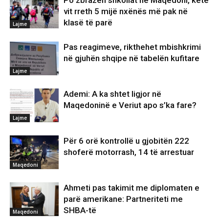
vit rreth 5 mijë nxënës më pak në
klasë të parë
Lajme
Pas reagimeve, rikthehet mbishkrimi
në gjuhën shqipe në tabelën kufitare
Lajme
Ademi: A ka shtet ligjor në
Maqedoninë e Veriut apo s’ka fare?
Lajme
Për 6 orë kontrollë u gjobitën 222
shoferë motorrash, 14 të arrestuar
Maqedoni
Ahmeti pas takimit me diplomaten e
parë amerikane: Partneriteti me
SHBA-të
Maqedoni