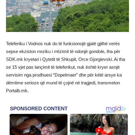
Teleferiku i Vodnos nuk do të funksionojë gjatë gjithë verës
sepse ekziston rreziku i rrëzimit të ndonjë gondole, tha për
SDK.mk kryetari i Qytetit të Shkupit, Orce Gjorgievski. Ai tha
se 15 vjet pas lançimit të teleferikut, nuk është kryer asnjë
servisim nga prodhuesi “Dopelmaer” dhe për këtë arsye ka
dëmtime serioze që mund të çojnë në tragjedi, transmeton
Portalb.mk.