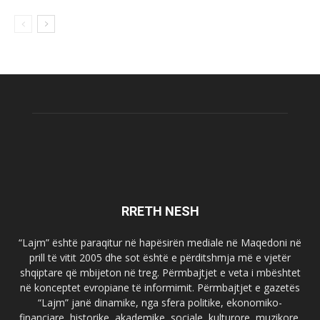
RRETH NESH
“Lajm” është paraqitur në hapësirën mediale në Maqedoni në
prill të vitit 2005 dhe sot është e përditshmja më e vjetër
shqiptare që mbijeton në treg. Përmbajtjet e veta i mbështet
në konceptet evropiane të informimit. Përmbajtjet e gazetës
“Lajm” janë dinamike, nga sfera politike, ekonomiko-
financiare, historike, akademike, sociale, kulturore, muzikore,