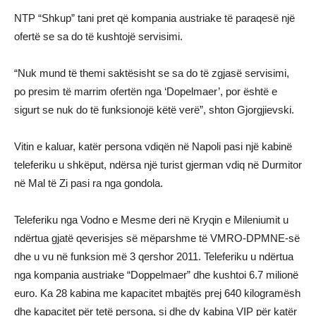
NTP “Shkup” tani pret që kompania austriake të paraqesë një
ofertë se sa do të kushtojë servisimi.
“Nuk mund të themi saktësisht se sa do të zgjasë servisimi,
po presim të marrim ofertën nga ‘Dopelmaer’, por është e
sigurt se nuk do të funksionojë këtë verë”, shton Gjorgjievski.
Vitin e kaluar, katër persona vdiqën në Napoli pasi një kabinë
teleferiku u shkëput, ndërsa një turist gjerman vdiq në Durmitor
në Mal të Zi pasi ra nga gondola.
Teleferiku nga Vodno e Mesme deri në Kryqin e Mileniumit u
ndërtua gjatë qeverisjes së mëparshme të VMRO-DPMNE-së
dhe u vu në funksion më 3 qershor 2011. Teleferiku u ndërtua
nga kompania austriake “Doppelmaer” dhe kushtoi 6.7 milionë
euro. Ka 28 kabina me kapacitet mbajtës prej 640 kilogramësh
dhe kapacitet për tetë persona, si dhe dy kabina VIP për katër