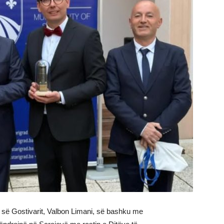
 së Gostivarit, Valbon Limani, së bashku me