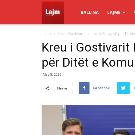
Gazeta
BALLINA
LAJME
Lajme
Kreu i Gostivarit Limani në Sarajevë për Ditët 
Lajm
Kreu i Gostivarit
për Ditët e Komu
May 8, 2026
Facebook
Share