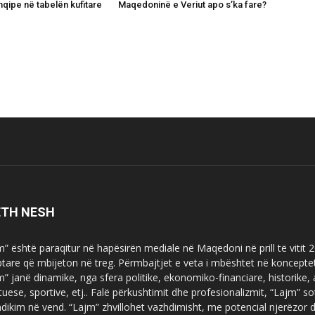
hqipe në tabelën kufitare
Maqedoninë e Veriut apo s’ka fare?
ETH NESH
m” është paraqitur në hapësirën mediale në Maqedoni në prill të vitit
ptare që mbijeton në treg. Përmbajtjet e veta i mbështet në koncepte
m” janë dinamike, nga sfera politike, ekonomiko-financiare, historike,
tuese, sportive, etj.. Falë përkushtimit dhe profesionalizmit, “Lajm
dikim në vend. “Lajm” zhvillohet vazhdimisht, me potencial njerëzor