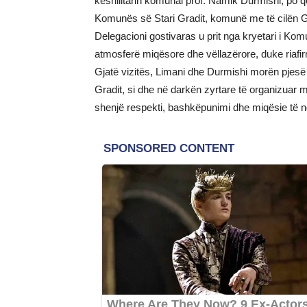
këshilltarin komunal prof. Namik Durmishi, po q
Komunës së Stari Gradit, komunë me të cilën Go
Delegacioni gostivaras u prit nga kryetari i Komu
atmosferë miqësore dhe vëllazërore, duke riafi
Gjatë vizitës, Limani dhe Durmishi morën pjesë 
Gradit, si dhe në darkën zyrtare të organizuar
shenjë respekti, bashkëpunimi dhe miqësie të nd