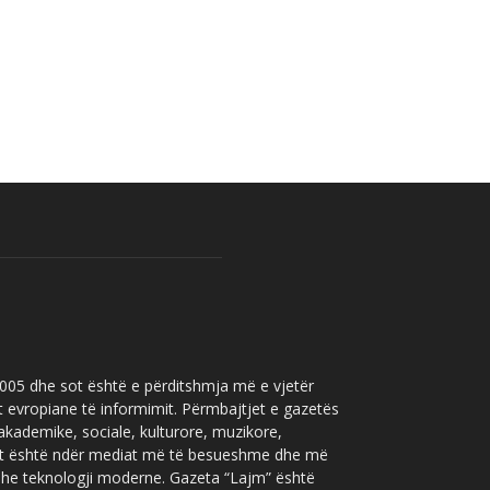
 2005 dhe sot është e përditshmja më e vjetër
t evropiane të informimit. Përmbajtjet e gazetës
 akademike, sociale, kulturore, muzikore,
” sot është ndër mediat më të besueshme dhe më
 dhe teknologji moderne. Gazeta “Lajm” është