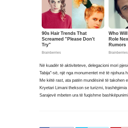
Në kuadër të aktiviteteve, delegacioni mori pjes
Tabija”-së, një nga monumentet më të njohura his
Me këtë rast, ata patën mundësinë të takohen e
Kryetari Limani thekson se turizmi, trashëgimia
Sarajevë mbeten ura të fuqishme bashkëpunimi d