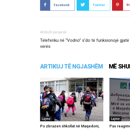
Facebook
Twitter
Pi
Artikulli paraprak
Teleferiku në “Vodno” s’do të funksionojë gjatë
verës
ARTIKUJ TË NGJASHËM
MË SHU
Lajme
Lajme
Po zbrazen shkollat në Maqedoni,
Pas reagime