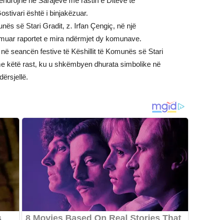
ëndrojnë në Sarajevë me rastin e Ditëve të
stivari është i binjakëzuar.
nës së Stari Gradit, z. Irfan Çengiç, në një
rmuar raportet e mira ndërmjet dy komunave.
në seancën festive të Këshillit të Komunës së Stari
 me këtë rast, ku u shkëmbyen dhurata simbolike në
ërsjellë.