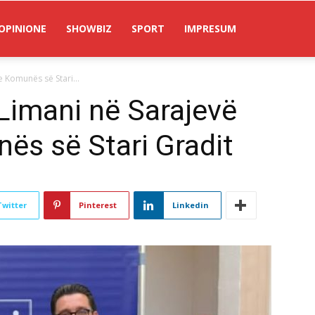
OPINIONE
SHOWBIZ
SPORT
IMPRESUM
e Komunës së Stari...
 Limani në Sarajevë
nës së Stari Gradit
Twitter
Pinterest
Linkedin