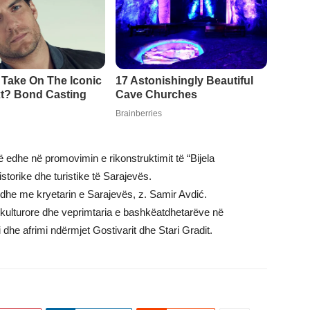
ë edhe në promovimin e rikonstruktimit të “Bijela
torike dhe turistike të Sarajevës.
dhe me kryetarin e Sarajevës, z. Samir Avdić.
 kulturore dhe veprimtaria e bashkëatdhetarëve në
he afrimi ndërmjet Gostivarit dhe Stari Gradit.