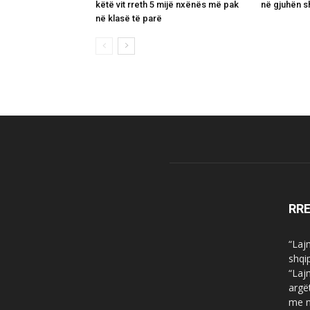
këtë vit rreth 5 mijë nxënës më pak
në gjuhën s
në klasë të parë
RR
“Laj
shqi
“Laj
argë
me n