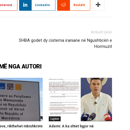
nterest
Linkedin
ReddIt
Artikulli tjetër
SHBA godet dy cisterna iraniane në Ngushticën e
Hormuzit
MË NGA AUTORI
Lajme
ve, rikthehet mbishkrimi
Ademi: A ka shtet ligjor në