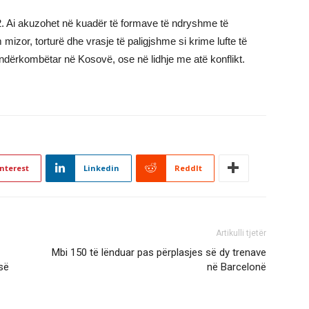
22. Ai akuzohet në kuadër të formave të ndryshme të
m mizor, torturë dhe vrasje të paligjshme si krime lufte të
o ndërkombëtar në Kosovë, ose në lidhje me atë konflikt.
nterest
Linkedin
ReddIt
Artikulli tjetër
Mbi 150 të lënduar pas përplasjes së dy trenave
isë
në Barcelonë