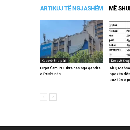
ARTIKUJ TË NGJASHËM
MË SHU
Kosovë-Shqipëri
Kosovë-Shqi
Hiqet flamuri i Ukrainës nga qendra
Ali Q Mehme
e Prishtinës
opozita dë
pozitën e p