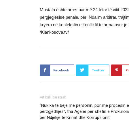
Mustafa është arrestuar më 24 tetor të vitit 20
përgjegjësisë penale, për: Ndalim arbitrar, trajti
kryera në kontekstin e konfliktit të armatosur j
/Klankosova.tv/
Facebook
Twitter
Pi
Artikulli paraprak
“Nuk ka të bëjë me personin, por me procesin e
përzgjedhjes”, tha Ageler për shefin e Prokuror
për Ndjekje të Krimit dhe Korrupsionit