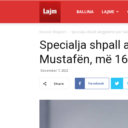
Gazeta
BALLINA
LAJME
Kosovë-Shqipëri
Specialja shpall aktgjykimin për Sa
Lajm
Specialja shpall 
Mustafën, më 16
December 7, 2022
Facebook
Share