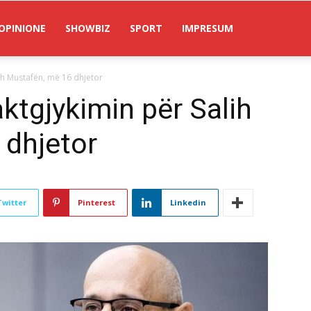
OPINIONE
SHOWBIZ
SPORT
IMPRESUM
lih Mustafën, më 16 dhjetor
aktgjykimin për Salih
 dhjetor
Twitter
Pinterest
Linkedin