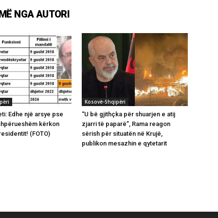
MË NGA AUTORI
përi
Kosovë-Shqipëri
ti: Edhe një arsye pse
“U bë gjithçka për shuarjen e atij
shpërueshëm kërkon
zjarri të paparë”, Rama reagon
residentit! (FOTO)
sërish për situatën në Krujë,
publikon mesazhin e qytetarit