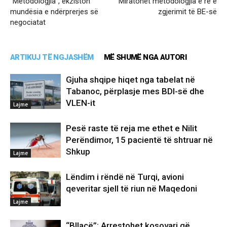
“Metodologjia”, ekziston
Miratohet metodologjia e re e
mundësia e ndërprerjes së
zgjerimit të BE-së
negociatat
ARTIKUJ TË NGJASHËM
MË SHUMË NGA AUTORI
Gjuha shqipe hiqet nga tabelat në
Tabanoc, përplasje mes BDI-së dhe
VLEN-it
Lajme
Pesë raste të reja me ethet e Nilit
Perëndimor, 15 pacientë të shtruar në
Shkup
Lajme
Lëndim i rëndë në Turqi, avioni
qeveritar sjell të riun në Maqedoni
Lajme
“Bllacë”: Arrestohet kosovari që