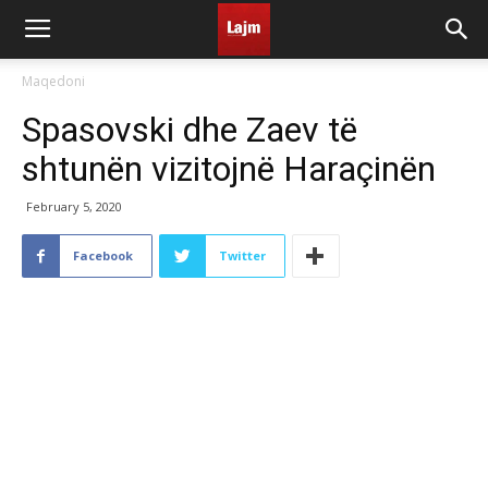
Maqedoni
Spasovski dhe Zaev të
shtunën vizitojnë Haraçinën
February 5, 2020
Facebook
Twitter