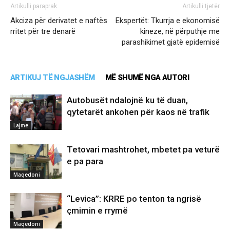
Artikulli paraprak
Artikulli tjetër
Akciza për derivatet e naftës
Ekspertët: Tkurrja e ekonomisë
rritet për tre denarë
kineze, në përputhje me
parashikimet gjatë epidemisë
ARTIKUJ TË NGJASHËM
MË SHUMË NGA AUTORI
Autobusët ndalojnë ku të duan,
qytetarët ankohen për kaos në trafik
Lajme
Tetovari mashtrohet, mbetet pa veturë
e pa para
Maqedoni
“Levica”: KRRE po tenton ta ngrisë
çmimin e rrymë
Maqedoni