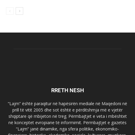
RRETH NESH
“Lajm” është paraqitur në hapësirën mediale në Maqedoni në
prill të vitit 2005 dhe sot është e përditshmja më e vjetër
shqiptare që mbijeton në treg. Përmbajtjet e veta i mbështet
në konceptet evropiane të informimit. Përmbajtjet e gazetës
“Lajm” janë dinamike, nga sfera politike, ekonomiko-