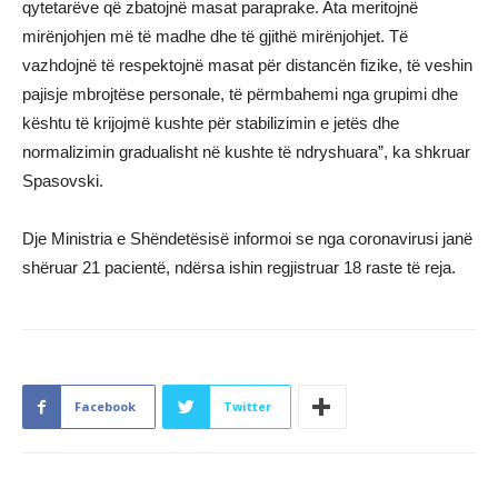
qytetarëve që zbatojnë masat paraprake. Ata meritojnë
mirënjohjen më të madhe dhe të gjithë mirënjohjet. Të
vazhdojnë të respektojnë masat për distancën fizike, të veshin
pajisje mbrojtëse personale, të përmbahemi nga grupimi dhe
kështu të krijojmë kushte për stabilizimin e jetës dhe
normalizimin gradualisht në kushte të ndryshuara”, ka shkruar
Spasovski.
Dje Ministria e Shëndetësisë informoi se nga coronavirusi janë
shëruar 21 pacientë, ndërsa ishin regjistruar 18 raste të reja.
Facebook
Twitter