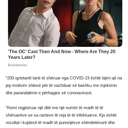
“200 qytetarët tanë të shëruar nga COVID-19 është lajmi që na
jep motivim shtesë për të vazhduar së bashku me mjekimin
dhe parandalimin e përhapjes së coronavirusit.
“Kemi regjistruar një ditë me një numër të madh të të
shëruarëve se sa rasteve të reja të të infektuarve. Kjo është
rezultat i kujdesit të madh të punonjësve shëndetësorë dhe