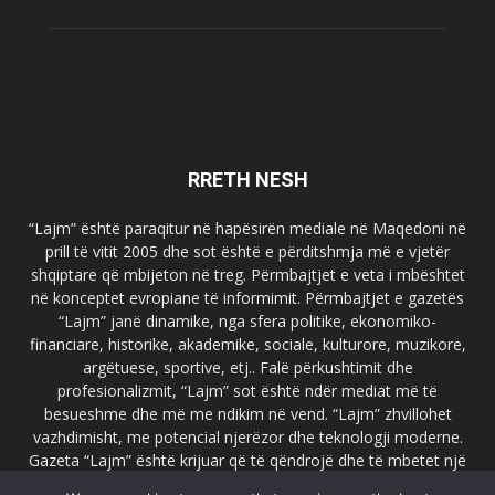
RRETH NESH
“Lajm” është paraqitur në hapësirën mediale në Maqedoni në
prill të vitit 2005 dhe sot është e përditshmja më e vjetër
shqiptare që mbijeton në treg. Përmbajtjet e veta i mbështet
në konceptet evropiane të informimit. Përmbajtjet e gazetës
“Lajm” janë dinamike, nga sfera politike, ekonomiko-
financiare, historike, akademike, sociale, kulturore, muzikore,
argëtuese, sportive, etj.. Falë përkushtimit dhe
profesionalizmit, “Lajm” sot është ndër mediat më të
besueshme dhe më me ndikim në vend. “Lajm” zhvillohet
vazhdimisht, me potencial njerëzor dhe teknologji moderne.
Gazeta “Lajm” është krijuar që të qëndrojë dhe të mbetet një
emër i dallueshëm në hapësirat ballkanike dhe evropiane. Ueb