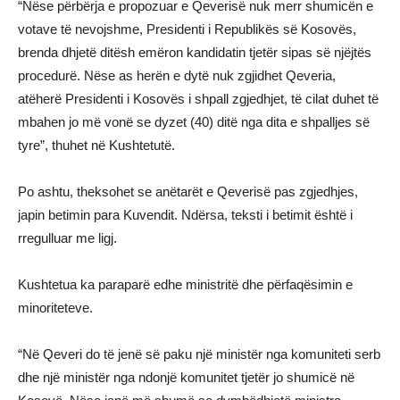
“Nëse përbërja e propozuar e Qeverisë nuk merr shumicën e
votave të nevojshme, Presidenti i Republikës së Kosovës,
brenda dhjetë ditësh emëron kandidatin tjetër sipas së njëjtës
procedurë. Nëse as herën e dytë nuk zgjidhet Qeveria,
atëherë Presidenti i Kosovës i shpall zgjedhjet, të cilat duhet të
mbahen jo më vonë se dyzet (40) ditë nga dita e shpalljes së
tyre”, thuhet në Kushtetutë.
Po ashtu, theksohet se anëtarët e Qeverisë pas zgjedhjes,
japin betimin para Kuvendit. Ndërsa, teksti i betimit është i
rregulluar me ligj.
Kushtetua ka paraparë edhe ministritë dhe përfaqësimin e
minoriteteve.
“Në Qeveri do të jenë së paku një ministër nga komuniteti serb
dhe një ministër nga ndonjë komunitet tjetër jo shumicë në