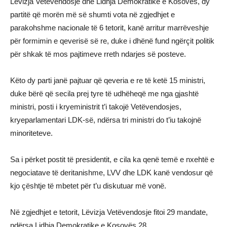
Lëvizja Vetëvendosje dhe Lidhja Demokratike e Kosovës, dy
partitë që morën më së shumti vota në zgjedhjet e
parakohshme nacionale të 6 tetorit, kanë arritur marrëveshje
për formimin e qeverisë së re, duke i dhënë fund ngërçit politik
për shkak të mos pajtimeve rreth ndarjes së posteve.
Këto dy parti janë pajtuar që qeveria e re të ketë 15 ministri,
duke bërë që secila prej tyre të udhëheqë me nga gjashtë
ministri, posti i kryeministrit t’i takojë Vetëvendosjes,
kryeparlamentari LDK-së, ndërsa tri ministri do t’iu takojnë
minoriteteve.
Sa i përket postit të presidentit, e cila ka qenë temë e nxehtë e
negociatave të deritanishme, LVV dhe LDK kanë vendosur që
kjo çështje të mbetet për t’u diskutuar më vonë.
Në zgjedhjet e tetorit, Lëvizja Vetëvendosje fitoi 29 mandate,
ndërsa Lidhja Demokratike e Kosovës 28.