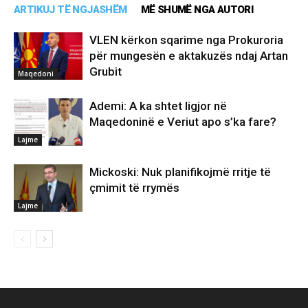
ARTIKUJ TË NGJASHËM
MË SHUMË NGA AUTORI
VLEN kërkon sqarime nga Prokuroria
për mungesën e aktakuzës ndaj Artan
Grubit
Maqedoni
Ademi: A ka shtet ligjor në
Maqedoninë e Veriut apo s’ka fare?
Lajme
Mickoski: Nuk planifikojmë rritje të
çmimit të rrymës
Lajme