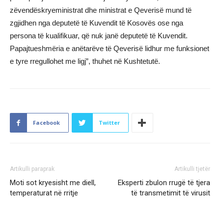
zëvendëskryeministrat dhe ministrat e Qeverisë mund të
zgjidhen nga deputetë të Kuvendit të Kosovës ose nga
persona të kualifikuar, që nuk janë deputetë të Kuvendit.
Papajtueshmëria e anëtarëve të Qeverisë lidhur me funksionet
e tyre rregullohet me ligj”, thuhet në Kushtetutë.
Facebook
Twitter
Artikulli paraprak
Artikulli tjetër
Moti sot kryesisht me diell,
Eksperti zbulon rrugë të tjera
temperaturat në rritje
të transmetimit të virusit