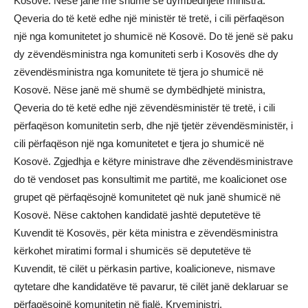
Kosovë. Nëse janë më shumë se dymbëdhjetë ministra.
Qeveria do të ketë edhe një ministër të tretë, i cili përfaqëson
një nga komunitetet jo shumicë në Kosovë. Do të jenë së paku
dy zëvendësministra nga komuniteti serb i Kosovës dhe dy
zëvendësministra nga komunitete të tjera jo shumicë në
Kosovë. Nëse janë më shumë se dymbëdhjetë ministra,
Qeveria do të ketë edhe një zëvendësministër të tretë, i cili
përfaqëson komunitetin serb, dhe një tjetër zëvendësministër, i
cili përfaqëson një nga komunitetet e tjera jo shumicë në
Kosovë. Zgjedhja e këtyre ministrave dhe zëvendësministrave
do të vendoset pas konsultimit me partitë, me koalicionet ose
grupet që përfaqësojnë komunitetet që nuk janë shumicë në
Kosovë. Nëse caktohen kandidatë jashtë deputetëve të
Kuvendit të Kosovës, për këta ministra e zëvendësministra
kërkohet miratimi formal i shumicës së deputetëve të
Kuvendit, të cilët u përkasin partive, koalicioneve, nismave
qytetare dhe kandidatëve të pavarur, të cilët janë deklaruar se
përfaqësojnë komunitetin në fjalë. Kryeministri,