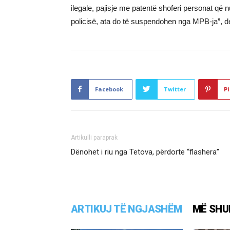
ilegale, pajisje me patentë shoferi personat që
policisë, ata do të suspendohen nga MPB-ja”, d
Facebook
Twitter
Pi
Artikulli paraprak
Dënohet i riu nga Tetova, përdorte “flashera”
ARTIKUJ TË NGJASHËM
MË SHU