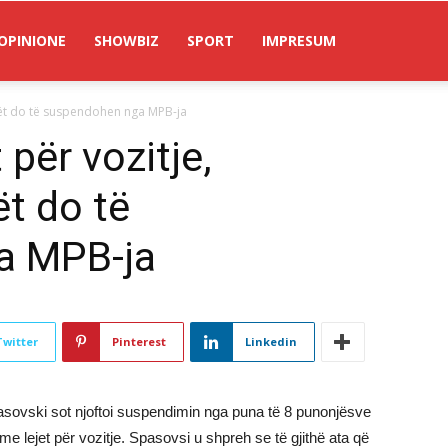
OPINIONE
SHOWBIZ
SPORT
IMPRESUM
icët do të suspendohen nga MPB-ja
 për vozitje,
ët do të
a MPB-ja
Twitter
Pinterest
Linkedin
asovski sot njoftoi suspendimin nga puna të 8 punonjësve
n me lejet për vozitje. Spasovsi u shpreh se të gjithë ata që