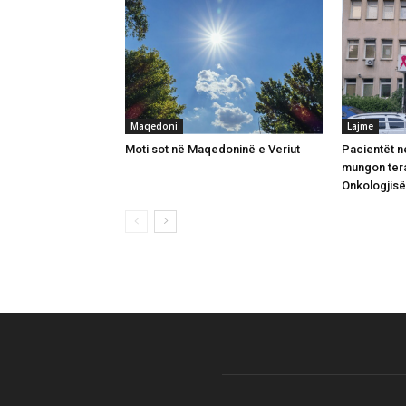
Maqedoni
Lajme
Moti sot në Maqedoninë e Veriut
Pacientët n
mungon tera
Onkologjisë