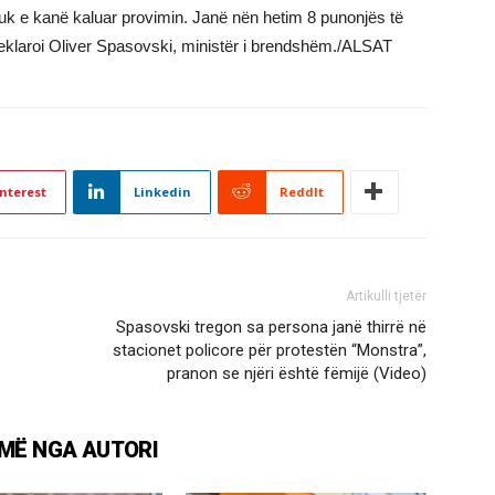
 nuk e kanë kaluar provimin. Janë nën hetim 8 punonjës të
eklaroi Oliver Spasovski, ministër i brendshëm./ALSAT
nterest
Linkedin
ReddIt
Artikulli tjetër
Spasovski tregon sa persona janë thirrë në
stacionet policore për protestën “Monstra”,
pranon se njëri është fëmijë (Video)
MË NGA AUTORI