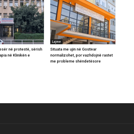
Lajme
esër në protestë, sërish
Situata me ujin në Gostivar
pia në Klinikën e
normalizohet, por vazhdojnë rastet
me probleme shëndetësore