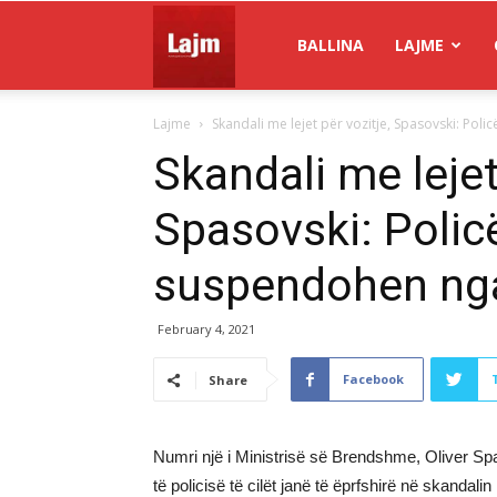
Gazeta
BALLINA
LAJME
Lajme
Skandali me lejet për vozitje, Spasovski: Pol
Lajm
Skandali me lejet
Spasovski: Polic
suspendohen ng
February 4, 2021
Facebook
Share
Numri një i Ministrisë së Brendshme, Oliver Sp
të policisë të cilët janë të ëprfshirë në skandali