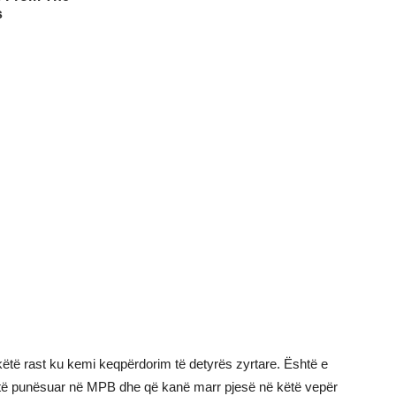
këtë rast ku kemi keqpërdorim të detyrës zyrtare. Është e
ë të punësuar në MPB dhe që kanë marr pjesë në këtë vepër