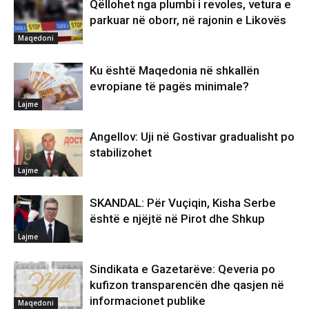
Qëllohet nga plumbi i revoles, vetura e
parkuar në oborr, në rajonin e Likovës
Maqedoni
Ku është Maqedonia në shkallën
evropiane të pagës minimale?
Lajme
Angellov: Uji në Gostivar gradualisht po
stabilizohet
Lajme
SKANDAL: Për Vuçiqin, Kisha Serbe
është e njëjtë në Pirot dhe Shkup
Lajme
Sindikata e Gazetarëve: Qeveria po
kufizon transparencën dhe qasjen në
informacionet publike
Maqedoni