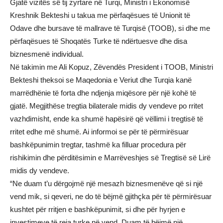
Gjatë vizitës së tij zyrtare në Turqi, Ministri i Ekonomisë
Kreshnik Bekteshi u takua me përfaqësues të Unionit të
Odave dhe bursave të mallrave të Turqisë (TOOB), si dhe me
përfaqësues të Shoqatës Turke të ndërtuesve dhe disa
biznesmenë individual.
Në takimin me Ali Kopuz, Zëvendës President i TOOB, Ministri
Bekteshi theksoi se Maqedonia e Veriut dhe Turqia kanë
marrëdhënie të forta dhe ndjenja miqësore për një kohë të
gjatë. Megjithëse tregtia bilaterale midis dy vendeve po rritet
vazhdimisht, ende ka shumë hapësirë ​​që vëllimi i tregtisë të
rritet edhe më shumë. Ai informoi se për të përmirësuar
bashkëpunimin tregtar, tashmë ka filluar procedura për
rishikimin dhe përditësimin e Marrëveshjes së Tregtisë së Lirë
midis dy vendeve.
“Ne duam t’u dërgojmë një mesazh biznesmenëve që si një
vend mik, si qeveri, ne do të bëjmë gjithçka për të përmirësuar
kushtet për rritjen e bashkëpunimit, si dhe për hyrjen e
investimeve të reja turke në vend. Duam të bëjmë një