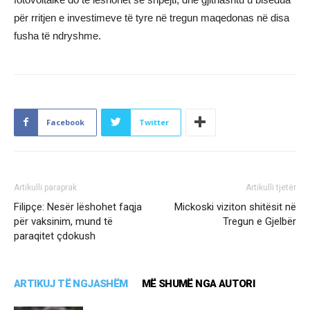
për rritjen e investimeve të tyre në tregun maqedonas në disa
fusha të ndryshme.
Facebook
Twitter
Artikulli paraprak
Artikulli tjetër
Filipçe: Nesër lëshohet faqja
Mickoski viziton shitësit në
për vaksinim, mund të
Tregun e Gjelbër
paraqitet çdokush
ARTIKUJ TË NGJASHËM
MË SHUMË NGA AUTORI