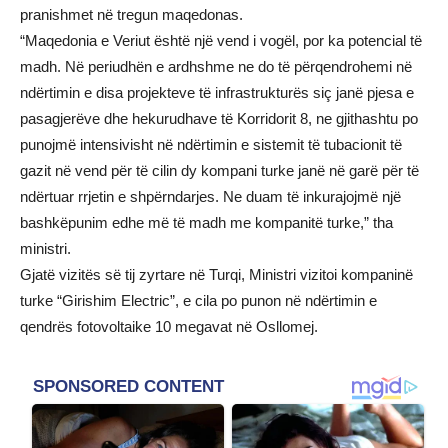
pranishmet në tregun maqedonas.
“Maqedonia e Veriut është një vend i vogël, por ka potencial të
madh. Në periudhën e ardhshme ne do të përqendrohemi në
ndërtimin e disa projekteve të infrastrukturës siç janë pjesa e
pasagjerëve dhe hekurudhave të Korridorit 8, ne gjithashtu po
punojmë intensivisht në ndërtimin e sistemit të tubacionit të
gazit në vend për të cilin dy kompani turke janë në garë për të
ndërtuar rrjetin e shpërndarjes. Ne duam të inkurajojmë një
bashkëpunim edhe më të madh me kompanitë turke,” tha
ministri.
Gjatë vizitës së tij zyrtare në Turqi, Ministri vizitoi kompaninë
turke “Girishim Electric”, e cila po punon në ndërtimin e
qendrës fotovoltaike 10 megavat në Osllomej.