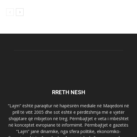
RRETH NESH
“Lajm” është paraqitur në hapësirën mediale në Maqedoni në
prill të vitit 2005 dhe sot është e përditshmja më e vjetër
shqiptare që mbijeton në treg. Përmbajtjet e veta i mbështet
në konceptet evropiane të informimit. Përmbajtjet e gazetës
“Lajm” janë dinamike, nga sfera politike, ekonomiko-