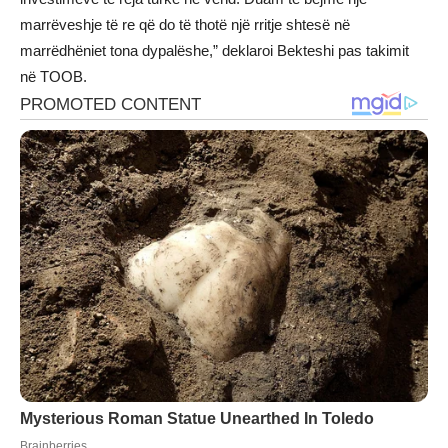
marrëveshje të re që do të thotë një rritje shtesë në
marrëdhëniet tona dypalëshe,” deklaroi Bekteshi pas takimit
në TOOB.