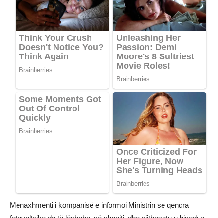
Menaxhmenti i kompanisë e informoi Ministrin se qendra
fotovoltaike do të lëshohet së shpejti, dhe gjithashtu u bisedua