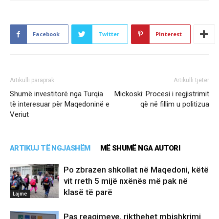
Facebook
Twitter
Pinterest
Artikulli paraprak
Artikulli tjetër
Shumë investitorë nga Turqia
Mickoski: Procesi i regjistrimit
të interesuar për Maqedoninë e
që në fillim u politizua
Veriut
ARTIKUJ TË NGJASHËM
MË SHUMË NGA AUTORI
Po zbrazen shkollat në Maqedoni, këtë
vit rreth 5 mijë nxënës më pak në
klasë të parë
Lajme
Pas reagimeve, rikthehet mbishkrimi