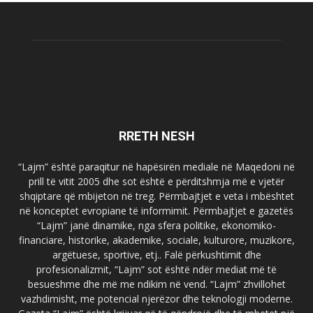
RRETH NESH
“Lajm” është paraqitur në hapësirën mediale në Maqedoni në
prill të vitit 2005 dhe sot është e përditshmja më e vjetër
shqiptare që mbijeton në treg. Përmbajtjet e veta i mbështet
në konceptet evropiane të informimit. Përmbajtjet e gazetës
“Lajm” janë dinamike, nga sfera politike, ekonomiko-
financiare, historike, akademike, sociale, kulturore, muzikore,
argëtuese, sportive, etj.. Falë përkushtimit dhe
profesionalizmit, “Lajm” sot është ndër mediat më të
besueshme dhe më me ndikim në vend. “Lajm” zhvillohet
vazhdimisht, me potencial njerëzor dhe teknologji moderne.