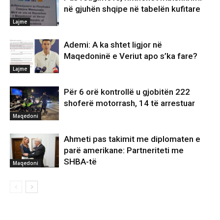
në gjuhën shqipe në tabelën kufitare
Lajme
Ademi: A ka shtet ligjor në
Maqedoninë e Veriut apo s’ka fare?
Lajme
Për 6 orë kontrollë u gjobitën 222
shoferë motorrash, 14 të arrestuar
Maqedoni
Ahmeti pas takimit me diplomaten e
parë amerikane: Partneriteti me
SHBA-të
Maqedoni