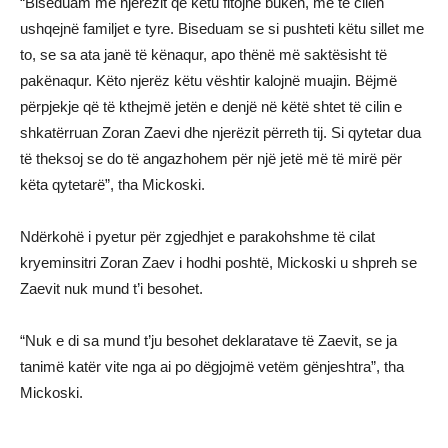
“Biseduam me njerëzit që këtu fitojnë bukën, me të cilën
ushqejnë familjet e tyre. Biseduam se si pushteti këtu sillet me
to, se sa ata janë të kënaqur, apo thënë më saktësisht të
pakënaqur. Këto njerëz këtu vështir kalojnë muajin. Bëjmë
përpjekje që të kthejmë jetën e denjë në këtë shtet të cilin e
shkatërruan Zoran Zaevi dhe njerëzit përreth tij. Si qytetar dua
të theksoj se do të angazhohem për një jetë më të mirë për
këta qytetarë”, tha Mickoski.
Ndërkohë i pyetur për zgjedhjet e parakohshme të cilat
kryeminsitri Zoran Zaev i hodhi poshtë, Mickoski u shpreh se
Zaevit nuk mund t’i besohet.
“Nuk e di sa mund t’ju besohet deklaratave të Zaevit, se ja
tanimë katër vite nga ai po dëgjojmë vetëm gënjeshtra”, tha
Mickoski.