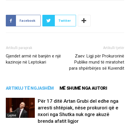
Facebook
Twitter
Artikulli paraprak
Artikulli tjetër
Gjendet armë në banjën e një
Zaev: Ligji për Prokurorinë
kazinoje në Leptokari
Publike mund të miratohet
para shpërbërjes së Kuvendit
ARTIKUJ TË NGJASHËM
MË SHUMË NGA AUTORI
Për 17 ditë Artan Grubi del edhe nga
arresti shtëpiak, nëse prokurori që e
nxori nga Shutka nuk ngre akuzë
Lajme
brenda afatit ligjor