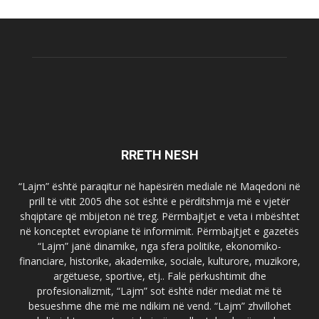
RRETH NESH
“Lajm” është paraqitur në hapësirën mediale në Maqedoni në
prill të vitit 2005 dhe sot është e përditshmja më e vjetër
shqiptare që mbijeton në treg. Përmbajtjet e veta i mbështet
në konceptet evropiane të informimit. Përmbajtjet e gazetës
“Lajm” janë dinamike, nga sfera politike, ekonomiko-
financiare, historike, akademike, sociale, kulturore, muzikore,
argëtuese, sportive, etj.. Falë përkushtimit dhe
profesionalizmit, “Lajm” sot është ndër mediat më të
besueshme dhe më me ndikim në vend. “Lajm” zhvillohet