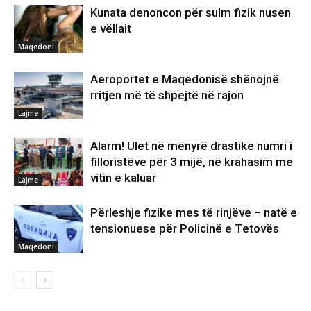
Kunata denoncon për sulm fizik nusen
e vëllait
Maqedoni
Aeroportet e Maqedonisë shënojnë
rritjen më të shpejtë në rajon
Lajme
Alarm! Ulet në mënyrë drastike numri i
filloristëve për 3 mijë, në krahasim me
vitin e kaluar
Lajme
Përleshje fizike mes të rinjëve – natë e
tensionuese për Policinë e Tetovës
Maqedoni