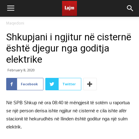
Maqedoni
Shkupjani i ngjitur në cisternë
është djegur nga goditja
elektrike
February 8, 2020
Facebook
Twitter
Në SPB Shkup në ora 08:40 të mëngjesit të sotëm u raportua
se një person derisa ishte ngjitur në cisternë e cila ishte afër
stacionit të hekurudhës në Ilinden është goditur nga një sulm
elektrik.