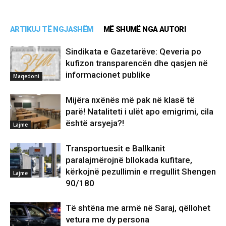
ARTIKUJ TË NGJASHËM
MË SHUMË NGA AUTORI
Sindikata e Gazetarëve: Qeveria po
kufizon transparencën dhe qasjen në
informacionet publike
Maqedoni
Mijëra nxënës më pak në klasë të
parë! Nataliteti i ulët apo emigrimi, cila
është arsyeja?!
Lajme
Transportuesit e Ballkanit
paralajmërojnë bllokada kufitare,
kërkojnë pezullimin e rregullit Shengen
Lajme
90/180
Të shtëna me armë në Saraj, qëllohet
vetura me dy persona