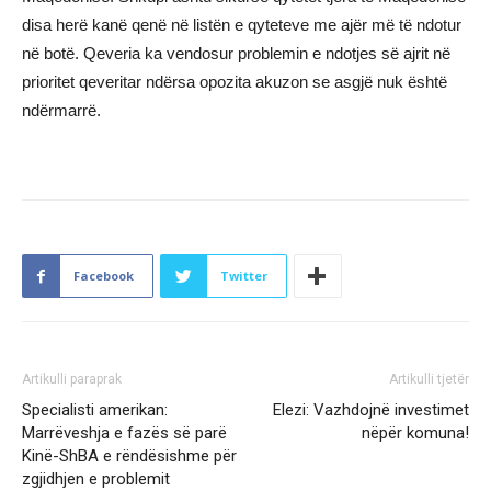
disa herë kanë qenë në listën e qyteteve me ajër më të ndotur
në botë. Qeveria ka vendosur problemin e ndotjes së ajrit në
prioritet qeveritar ndërsa opozita akuzon se asgjë nuk është
ndërmarrë.
Facebook
Twitter
Artikulli paraprak
Artikulli tjetër
Specialisti amerikan:
Elezi: Vazhdojnë investimet
Marrëveshja e fazës së parë
nëpër komuna!
Kinë-ShBA e rëndësishme për
zgjidhjen e problemit