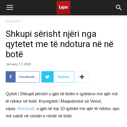
Maqedoni
Shkupi sërisht njëri nga
qytetet me të ndotura në në
botë
January 17, 2020
Facebook
Twitter
Qyteti i Shkupit përsëri u gjet në listën e qyteteve me ajër më
të ndotur në botë. Kryeqyteti i Maqedonisë së Veriut,
sipas
‘Airvisual‘
, u gjet në top 10 qytetet me ajër të ndotur, apo
më saktë në vendin e nëntë në botë.