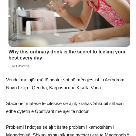
Vendet me ajër më të ndotur sot në mëngjes ishin Aerodromi,
Novo Lisiçe, Qendra, Karposhi dhe Kisella Voda.
Stacionet matëse të cilësisë së ajrit, krahas Shkupit shfaqin
edhe qytetin e Gostivarit me ajër të ndotur.
Problemi i ndotjes së ajrit është problem i kamotshëm i
Maqedonisë. Shkupi ashtu sikurse qytetet tjera të Maqedonisë