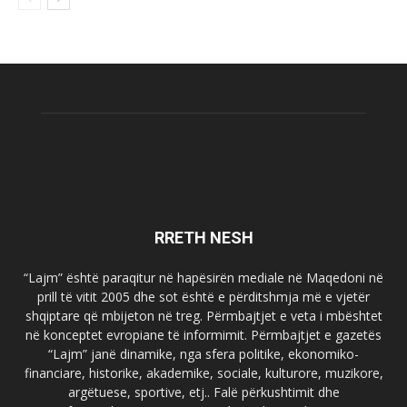
RRETH NESH
“Lajm” është paraqitur në hapësirën mediale në Maqedoni në
prill të vitit 2005 dhe sot është e përditshmja më e vjetër
shqiptare që mbijeton në treg. Përmbajtjet e veta i mbështet
në konceptet evropiane të informimit. Përmbajtjet e gazetës
“Lajm” janë dinamike, nga sfera politike, ekonomiko-
financiare, historike, akademike, sociale, kulturore, muzikore,
argëtuese, sportive, etj.. Falë përkushtimit dhe