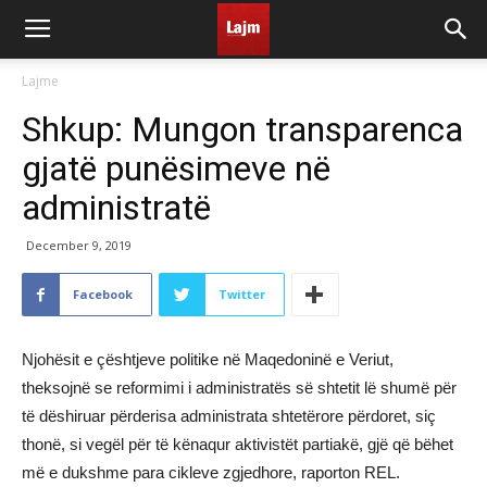
Lajme
Shkup: Mungon transparenca
gjatë punësimeve në
administratë
December 9, 2019
Facebook
Twitter
Njohësit e çështjeve politike në Maqedoninë e Veriut,
theksojnë se reformimi i administratës së shtetit lë shumë për
të dëshiruar përderisa administrata shtetërore përdoret, siç
thonë, si vegël për të kënaqur aktivistët partiakë, gjë që bëhet
më e dukshme para cikleve zgjedhore, raporton REL.