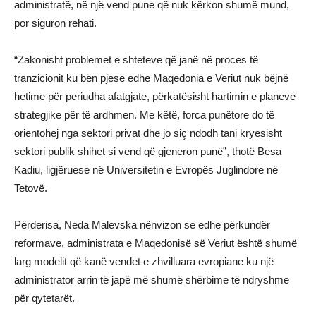
administratë, në një vend pune që nuk kërkon shumë mund,
por siguron rehati.
“Zakonisht problemet e shteteve që janë në proces të
tranzicionit ku bën pjesë edhe Maqedonia e Veriut nuk bëjnë
hetime për periudha afatgjate, përkatësisht hartimin e planeve
strategjike për të ardhmen. Me këtë, forca punëtore do të
orientohej nga sektori privat dhe jo siç ndodh tani kryesisht
sektori publik shihet si vend që gjeneron punë”, thotë Besa
Kadiu, ligjëruese në Universitetin e Evropës Juglindore në
Tetovë.
Përderisa, Neda Malevska nënvizon se edhe përkundër
reformave, administrata e Maqedonisë së Veriut është shumë
larg modelit që kanë vendet e zhvilluara evropiane ku një
administrator arrin të japë më shumë shërbime të ndryshme
për qytetarët.