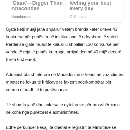
Gjatë këtij muaji janë shpallur vetëm brenda katër ditëve 43
konkurse për punësim në institucione të ndryshme të shtetit.
Përderisa gjatë muajit të kaluar u shpallën 130 konkurse për
vende të reja të punës ku rrogat arrijnë deri në 40 mijë denarë
(rreth 650 euro).
Administrata shtetërore në Maqedoninë e Veriut në vazhdimësi
mbetet në fokus të kritikave të faktorit ndërkombëtar për
numrin e madh të të punësuarve.
Të shumta janë dhe ankesat e qytetarëve për mosshërbimin
në kohë nga punëtorët e administratës.
Edhe përkundër kësaj, të dhënat e regjistrit të Ministrisë së