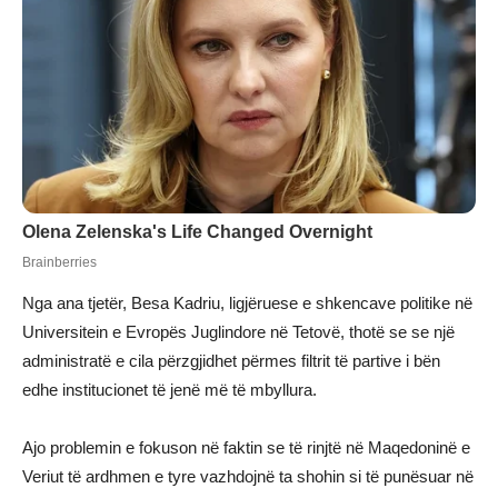
Nga ana tjetër, Besa Kadriu, ligjëruese e shkencave politike në
Universitein e Evropës Juglindore në Tetovë, thotë se se një
administratë e cila përzgjidhet përmes filtrit të partive i bën
edhe institucionet të jenë më të mbyllura.
Ajo problemin e fokuson në faktin se të rinjtë në Maqedoninë e
Veriut të ardhmen e tyre vazhdojnë ta shohin si të punësuar në