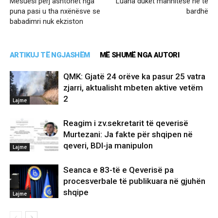
Mësuesi përj ashtohet nga
Luana duket mahnitëse në të
puna pasi u tha nxënësve se
bardhë
babadimri nuk ekziston
ARTIKUJ TË NGJASHËM
MË SHUMË NGA AUTORI
QMK: Gjatë 24 orëve ka pasur 25 vatra
zjarri, aktualisht mbeten aktive vetëm
2
Lajme
Reagim i zv.sekretarit të qeverisë
Murtezani: Ja fakte për shqipen në
qeveri, BDI-ja manipulon
Lajme
Seanca e 83-të e Qeverisë pa
procesverbale të publikuara në gjuhën
shqipe
Lajme