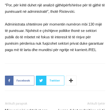
“Por, për këtë duhet një analizë gjithëpërfshirëse për të gjithë të
punësuarit në administratë”, thotë Ristevski.
Administrata shtetërore për momentin numëron mbi 130 mijë
të punësuar. Njohësit e çështjeve politike thonë se sektori
publik do të mbetet në fokus të interesit të të rinjve për
punësim përderisa nuk fuqizohet sektori privat duke garantuar
paga më të larta dhe mundësi për ngritje në karrierë./REL
Facebook
Twitter
Artikulli paraprak
Artikulli tjetër