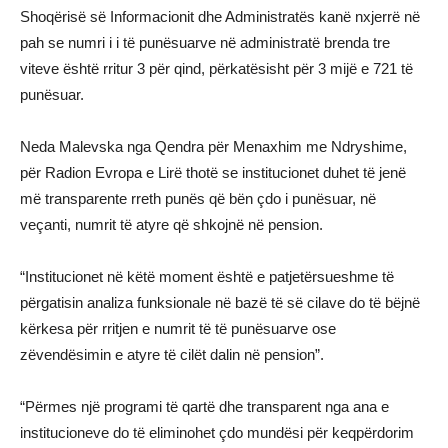
Shoqërisë së Informacionit dhe Administratës kanë nxjerrë në
pah se numri i i të punësuarve në administratë brenda tre
viteve është rritur 3 për qind, përkatësisht për 3 mijë e 721 të
punësuar.
Neda Malevska nga Qendra për Menaxhim me Ndryshime,
për Radion Evropa e Lirë thotë se institucionet duhet të jenë
më transparente rreth punës që bën çdo i punësuar, në
veçanti, numrit të atyre që shkojnë në pension.
“Institucionet në këtë moment është e patjetërsueshme të
përgatisin analiza funksionale në bazë të së cilave do të bëjnë
kërkesa për rritjen e numrit të të punësuarve ose
zëvendësimin e atyre të cilët dalin në pension”.
“Përmes një programi të qartë dhe transparent nga ana e
institucioneve do të eliminohet çdo mundësi për keqpërdorim