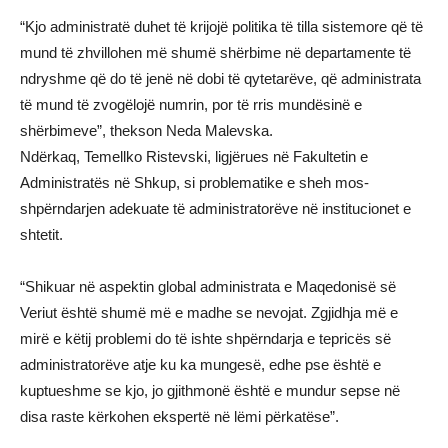
“Kjo administratë duhet të krijojë politika të tilla sistemore që të
mund të zhvillohen më shumë shërbime në departamente të
ndryshme që do të jenë në dobi të qytetarëve, që administrata
të mund të zvogëlojë numrin, por të rris mundësinë e
shërbimeve”, thekson Neda Malevska.
Ndërkaq, Temellko Ristevski, ligjërues në Fakultetin e
Administratës në Shkup, si problematike e sheh mos-
shpërndarjen adekuate të administratorëve në institucionet e
shtetit.
“Shikuar në aspektin global administrata e Maqedonisë së
Veriut është shumë më e madhe se nevojat. Zgjidhja më e
mirë e këtij problemi do të ishte shpërndarja e tepricës së
administratorëve atje ku ka mungesë, edhe pse është e
kuptueshme se kjo, jo gjithmonë është e mundur sepse në
disa raste kërkohen ekspertë në lëmi përkatëse”.