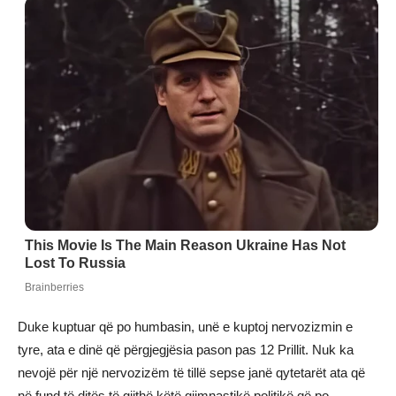
Duke kuptuar që po humbasin, unë e kuptoj nervozizmin e
tyre, ata e dinë që përgjegjësia pason pas 12 Prillit. Nuk ka
nevojë për një nervozizëm të tillë sepse janë qytetarët ata që
në fund të ditës të gjithë këtë gjimnastikë politikë që po