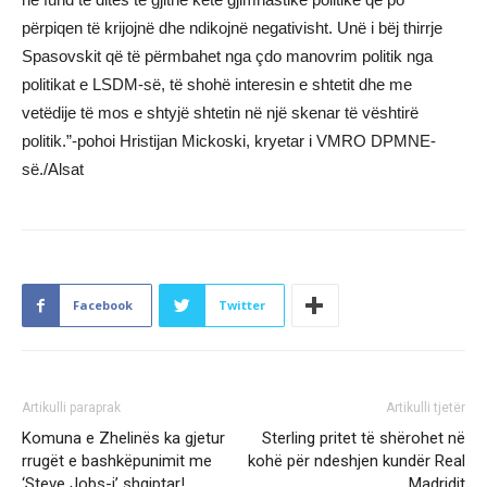
përpiqen të krijojnë dhe ndikojnë negativisht. Unë i bëj thirrje
Spasovskit që të përmbahet nga çdo manovrim politik nga
politikat e LSDM-së, të shohë interesin e shtetit dhe me
vetëdije të mos e shtyjë shtetin në një skenar të vështirë
politik.”-pohoi Hristijan Mickoski, kryetar i VMRO DPMNE-
së./Alsat
Facebook
Twitter
Artikulli paraprak
Artikulli tjetër
Komuna e Zhelinës ka gjetur
Sterling pritet të shërohet në
rrugët e bashkëpunimit me
kohë për ndeshjen kundër Real
‘Steve Jobs-i’ shqiptar!
Madridit