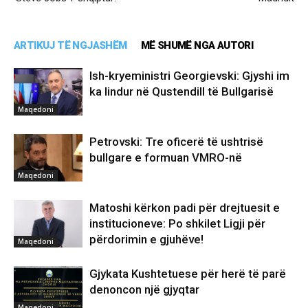
ARTIKUJ TË NGJASHËM
MË SHUMË NGA AUTORI
Ish-kryeministri Georgievski: Gjyshi im
ka lindur në Qustendill të Bullgarisë
Maqedoni
Petrovski: Tre oficerë të ushtrisë
bullgare e formuan VMRO-në
Maqedoni
Matoshi kërkon padi për drejtuesit e
institucioneve: Po shkilet Ligji për
përdorimin e gjuhëve!
Maqedoni
Gjykata Kushtetuese për herë të parë
denoncon një gjyqtar
Maqedoni