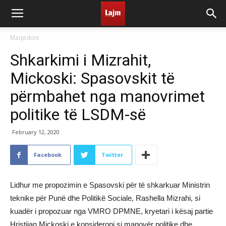
Maqedoni
Shkarkimi i Mizrahit,
Mickoski: Spasovskit të
përmbahet nga manovrimet
politike të LSDM-së
February 12, 2020
Facebook
Twitter
Lidhur me propozimin e Spasovski për të shkarkuar Ministrin
teknike për Punë dhe Politikë Sociale, Rashella Mizrahi, si
kuadër i propozuar nga VMRO DPMNE, kryetari i kësaj partie
Hristijan Mickoski e konsideroni si manovër politike dhe