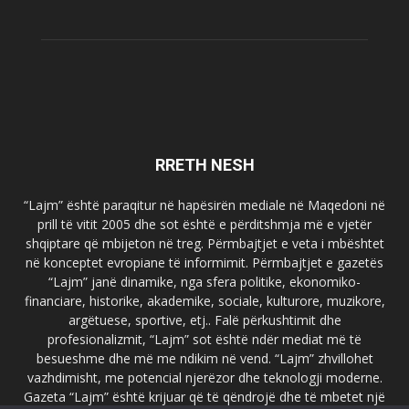
RRETH NESH
“Lajm” është paraqitur në hapësirën mediale në Maqedoni në
prill të vitit 2005 dhe sot është e përditshmja më e vjetër
shqiptare që mbijeton në treg. Përmbajtjet e veta i mbështet
në konceptet evropiane të informimit. Përmbajtjet e gazetës
“Lajm” janë dinamike, nga sfera politike, ekonomiko-
financiare, historike, akademike, sociale, kulturore, muzikore,
argëtuese, sportive, etj.. Falë përkushtimit dhe
profesionalizmit, “Lajm” sot është ndër mediat më të
besueshme dhe më me ndikim në vend. “Lajm” zhvillohet
vazhdimisht, me potencial njerëzor dhe teknologji moderne.
Gazeta “Lajm” është krijuar që të qëndrojë dhe të mbetet një