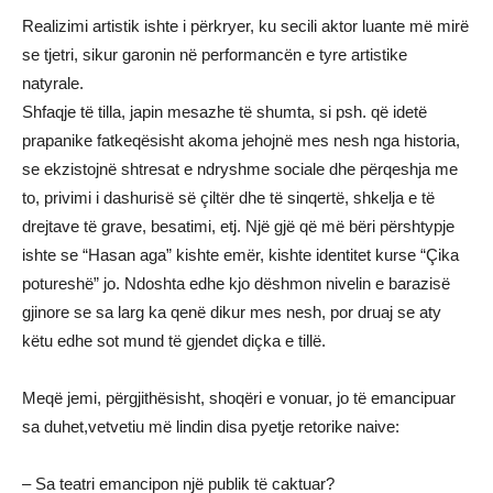
Realizimi artistik ishte i përkryer, ku secili aktor luante më mirë
se tjetri, sikur garonin në performancën e tyre artistike
natyrale.
Shfaqje të tilla, japin mesazhe të shumta, si psh. që idetë
prapanike fatkeqësisht akoma jehojnë mes nesh nga historia,
se ekzistojnë shtresat e ndryshme sociale dhe përqeshja me
to, privimi i dashurisë së çiltër dhe të sinqertë, shkelja e të
drejtave të grave, besatimi, etj. Një gjë që më bëri përshtypje
ishte se “Hasan aga” kishte emër, kishte identitet kurse “Çika
potureshë” jo. Ndoshta edhe kjo dëshmon nivelin e barazisë
gjinore se sa larg ka qenë dikur mes nesh, por druaj se aty
këtu edhe sot mund të gjendet diçka e tillë.
Meqë jemi, përgjithësisht, shoqëri e vonuar, jo të emancipuar
sa duhet,vetvetiu më lindin disa pyetje retorike naive:
– Sa teatri emancipon një publik të caktuar?