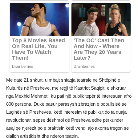
Me datë 21 shkurt, u mbajt shfaqja teatrale në Shtëpinë e
Kulturës në Preshevë, me regji të Kastriot Saqipit, e shkruar
nga Mexhid Mehmeti, ku pati një publik tepër të interesuar, afro
800 persona. Duke pasur parasysh zbrazjen e popullsisë së
Luginës së Preshevës, këtë interesim të publikut do ta quaja
revolucionar, sepse dëshmoi që Presheva edhe përkundër
asaj që njerëzit po e braktisin këtë vend, ajo akoma tregon se
gjallon artistikisht dhe nderon teatrin.