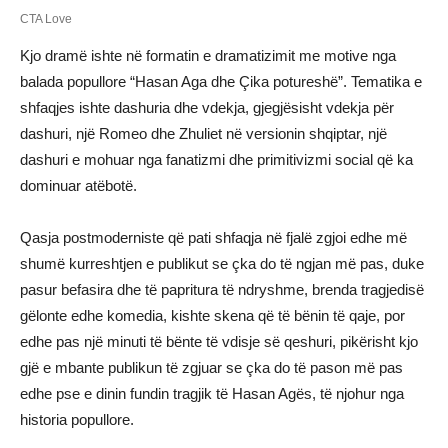
Kjo dramë ishte në formatin e dramatizimit me motive nga
balada popullore “Hasan Aga dhe Çika potureshë”. Tematika e
shfaqjes ishte dashuria dhe vdekja, gjegjësisht vdekja për
dashuri, një Romeo dhe Zhuliet në versionin shqiptar, një
dashuri e mohuar nga fanatizmi dhe primitivizmi social që ka
dominuar atëbotë.
Qasja postmoderniste që pati shfaqja në fjalë zgjoi edhe më
shumë kurreshtjen e publikut se çka do të ngjan më pas, duke
pasur befasira dhe të papritura të ndryshme, brenda tragjedisë
gëlonte edhe komedia, kishte skena që të bënin të qaje, por
edhe pas një minuti të bënte të vdisje së qeshuri, pikërisht kjo
gjë e mbante publikun të zgjuar se çka do të pason më pas
edhe pse e dinin fundin tragjik të Hasan Agës, të njohur nga
historia popullore.