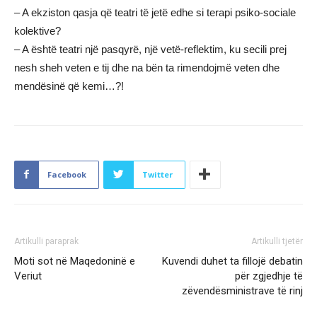
– A ekziston qasja që teatri të jetë edhe si terapi psiko-sociale
kolektive?
– A është teatri një pasqyrë, një vetë-reflektim, ku secili prej
nesh sheh veten e tij dhe na bën ta rimendojmë veten dhe
mendësinë që kemi…?!
Facebook
Twitter
Artikulli paraprak
Artikulli tjetër
Moti sot në Maqedoninë e
Kuvendi duhet ta fillojë debatin
Veriut
për zgjedhje të
zëvendësministrave të rinj