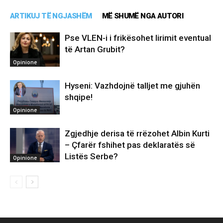
ARTIKUJ TË NGJASHËM
MË SHUMË NGA AUTORI
Pse VLEN-i i frikësohet lirimit eventual
të Artan Grubit?
Opinione
Hyseni: Vazhdojnë talljet me gjuhën
shqipe!
Opinione
Zgjedhje derisa të rrëzohet Albin Kurti
– Çfarër fshihet pas deklaratës së
Listës Serbe?
Opinione