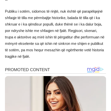
Publiku i sotëm, sidomos të rinjtë, nuk është që parapëlqejnë
shfaqje të tilla me përmbajtje historike, balada të tilla që i ka
shkruar e i ka qëndisur populli, duke thënë se i ka dalur boja,
por ndryshe ishte me shfaqjen në fjalë. Regjisori, skenari,
trupa e aktorëve aq mirë ishin të përgatitur dhe performuan në
mënyrë ekselente sa që ishin në sinkron me shijen e publikut
të sotëm, pa mos hequr mesazhin që ngërthente vetë historia
tragjike në fjalë.