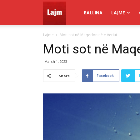
Gazeta
BALLINA
LAJME
Lajme
Moti sot në Maqedoninë e Veriut
Lajm
Moti sot në Maqe
March 1, 2023
Facebook
Share