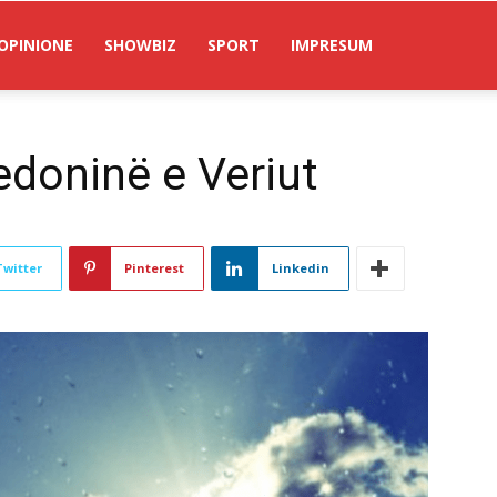
OPINIONE
SHOWBIZ
SPORT
IMPRESUM
doninë e Veriut
Twitter
Pinterest
Linkedin