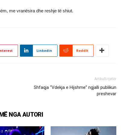
shëm, me vranësira dhe reshje të shiut.
nterest
Linkedin
ReddIt
Artikulli tjetër
Shfaqja “Vdekja e Hijshme” ngjalli publikun
preshevar
MË NGA AUTORI