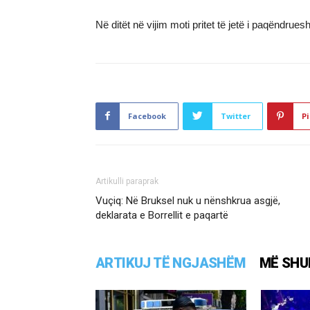
Në ditët në vijim moti pritet të jetë i paqëndrue
Facebook
Twitter
Pi
Artikulli paraprak
Vuçiq: Në Bruksel nuk u nënshkrua asgjë,
deklarata e Borrellit e paqartë
ARTIKUJ TË NGJASHËM
MË SHU