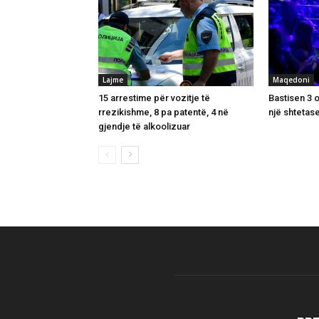
Lajme
Maqedoni
15 arrestime për vozitje të
Bastisen 3 o
rrezikishme, 8 pa patentë, 4 në
një shtetas
gjendje të alkoolizuar