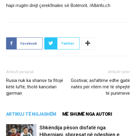
hapi rrugën drejt çerekfinales së Botërorit. /Albinfo.ch
Facebook
Twitter
Artikulli paraprak
Artikulli tjetër
Rusia nuk ka shanse ta fitojë
Gostivar, asfaltime edhe gjatë
këtë luftë, thotë kancelari
natës për ritëm më të shpejtë
gjerman
të punimeve
ARTIKUJ TË NGJASHËM
MË SHUMË NGA AUTORI
Shkëndija pëson disfatë nga
Hiberniani, shpresat në ndeshjen e