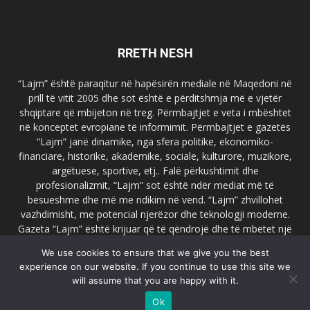
RRETH NESH
“Lajm” është paraqitur në hapësirën mediale në Maqedoni në
prill të vitit 2005 dhe sot është e përditshmja më e vjetër
shqiptare që mbijeton në treg. Përmbajtjet e veta i mbështet
në konceptet evropiane të informimit. Përmbajtjet e gazetës
“Lajm” janë dinamike, nga sfera politike, ekonomiko-
financiare, historike, akademike, sociale, kulturore, muzikore,
argëtuese, sportive, etj.. Falë përkushtimit dhe
profesionalizmit, “Lajm” sot është ndër mediat më të
besueshme dhe më me ndikim në vend. “Lajm” zhvillohet
vazhdimisht, me potencial njerëzor dhe teknologji moderne.
Gazeta “Lajm” është krijuar që të qëndrojë dhe të mbetet një
emër i dallueshëm në hapësirat ballkanike dhe evropiane. Ueb
We use cookies to ensure that we give you the best
faqja zyrtare e gazetës “Lajm”, www.lajmpress.org është një
experience on our website. If you continue to use this site we
ndër portalet më të njohur në Maqedoni.
will assume that you are happy with it.
Na kontakto:
lajm.sk@gmail.com
Ok