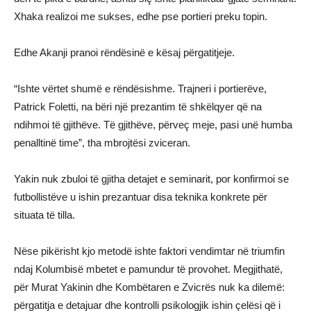
Xhaka realizoi me sukses, edhe pse portieri preku topin.
Edhe Akanji pranoi rëndësinë e kësaj përgatitjeje.
“Ishte vërtet shumë e rëndësishme. Trajneri i portierëve,
Patrick Foletti, na bëri një prezantim të shkëlqyer që na
ndihmoi të gjithëve. Të gjithëve, përveç meje, pasi unë humba
penalltinë time”, tha mbrojtësi zviceran.
Yakin nuk zbuloi të gjitha detajet e seminarit, por konfirmoi se
futbollistëve u ishin prezantuar disa teknika konkrete për
situata të tilla.
Nëse pikërisht kjo metodë ishte faktori vendimtar në triumfin
ndaj Kolumbisë mbetet e pamundur të provohet. Megjithatë,
për Murat Yakinin dhe Kombëtaren e Zvicrës nuk ka dilemë:
përgatitja e detajuar dhe kontrolli psikologjik ishin çelësi që i