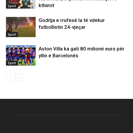
kthimit
Sport
Goditja e rrufesë la të vdekur
futbollistin 24-vjeçar
Sport
Aston Villa ka gati 80 milionë euro për
yllin e Barcelonës
Sport