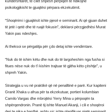
kundërshtarët, të cilët shpesh përpiqen të ndikojnë
psikologjikisht te gjuajtësi përpara ekzekutimit.
“Shoqërimi i gjuajtësit ishte pjesë e seminarit. Ai që gjuan duhet
të jetë i qetë dhe të ruajë fokusin”, deklaroi përzgjedhësi Murat
Yakin pas ndeshjes.
Ai theksoi se përgatitja për çdo detaj ishte vendimtare.
“Nuk do të ishim këtu dhe nuk do të largoheshim nga fusha si
fitues nëse nuk do t’i kishim trajtuar të gjitha këto çështje”, u
shpreh Yakin.
Strategjia u vu në praktikë që në penalltinë e parë. Kur kapiteni
Granit Xhaka u afrua për ta ekzekutuar, portieri kolumbian
Camilo Vargas dhe mbrojtësi Yerry Mina u përpoqën ta
shpërqendronin. Pranë tij ishte Manuel Akanji, i cili e shoqëroi
deri te pika e bardhë, ashtu siç ishte planifikuar gjatë seminarit.