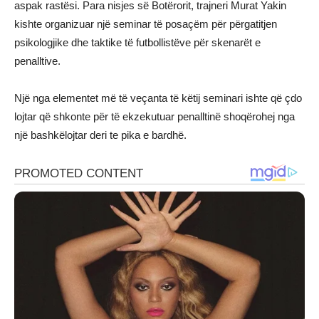
aspak rastësi. Para nisjes së Botërorit, trajneri Murat Yakin
kishte organizuar një seminar të posaçëm për përgatitjen
psikologjike dhe taktike të futbollistëve për skenarët e
penalltive.
Një nga elementet më të veçanta të këtij seminari ishte që çdo
lojtar që shkonte për të ekzekutuar penalltinë shoqërohej nga
një bashkëlojtar deri te pika e bardhë.