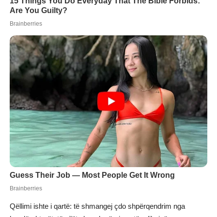
Qëllimi ishte i qartë: të shmangej çdo shpërqendrim nga