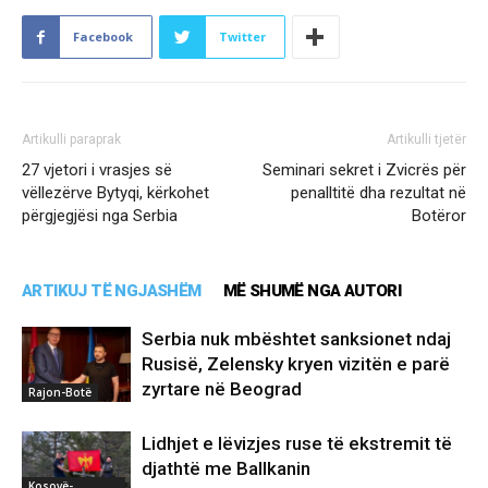
Facebook
Twitter
Artikulli paraprak
Artikulli tjetër
27 vjetori i vrasjes së
Seminari sekret i Zvicrës për
vëllezërve Bytyqi, kërkohet
penalltitë dha rezultat në
përgjegjësi nga Serbia
Botëror
ARTIKUJ TË NGJASHËM
MË SHUMË NGA AUTORI
Serbia nuk mbështet sanksionet ndaj
Rusisë, Zelensky kryen vizitën e parë
zyrtare në Beograd
Rajon-Botë
Lidhjet e lëvizjes ruse të ekstremit të
djathtë me Ballkanin
Kosovë-