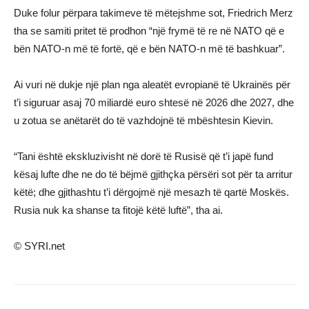
Duke folur përpara takimeve të mëtejshme sot, Friedrich Merz
tha se samiti pritet të prodhon “një frymë të re në NATO që e
bën NATO-n më të fortë, që e bën NATO-n më të bashkuar”.
Ai vuri në dukje një plan nga aleatët evropianë të Ukrainës për
t’i siguruar asaj 70 miliardë euro shtesë në 2026 dhe 2027, dhe
u zotua se anëtarët do të vazhdojnë të mbështesin Kievin.
“Tani është ekskluzivisht në dorë të Rusisë që t’i japë fund
kësaj lufte dhe ne do të bëjmë gjithçka përsëri sot për ta arritur
këtë; dhe gjithashtu t’i dërgojmë një mesazh të qartë Moskës.
Rusia nuk ka shanse ta fitojë këtë luftë”, tha ai.
© SYRI.net