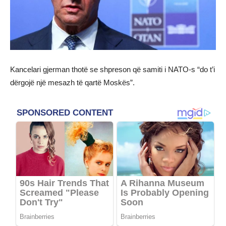
Kancelari gjerman thotë se shpreson që samiti i NATO-s “do t’i
dërgojë një mesazh të qartë Moskës”.