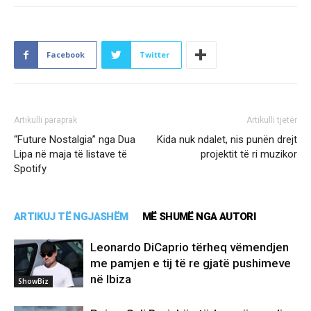
Facebook
Twitter
Artikulli paraprak
Artikulli tjetër
“Future Nostalgia” nga Dua
Kida nuk ndalet, nis punën drejt
Lipa në maja të listave të
projektit të ri muzikor
Spotify
ARTIKUJ TË NGJASHËM
MË SHUMË NGA AUTORI
Leonardo DiCaprio tërheq vëmendjen
me pamjen e tij të re gjatë pushimeve
në Ibiza
ShowBiz