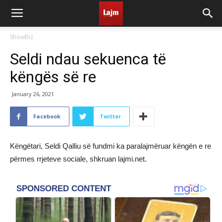
ShowBiz
Seldi ndau sekuenca të
këngës së re
January 26, 2021
Facebook
Twitter
Këngëtari, Seldi Qalliu së fundmi ka paralajmëruar këngën e re
përmes rrjeteve sociale, shkruan lajmi.net.