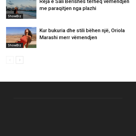
Reja e Sali Berishës tërheq vëmendjen
me paraqitjen nga plazhi
ShowBiz
Kur bukuria dhe stili bëhen një, Oriola
Marashi merr vëmendjen
ShowBiz