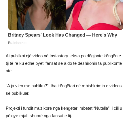
Ai publikoi një video në Instastory teksa po dëgjonte këngën e
tij të re ku edhe pyeti fansat se a do të dëshironin ta publikonte
atë.
“A ja vlen me publiku?”, tha këngëtari në mbishkrimin e videos
së publikuar.
Projekti i fundit muzikore nga këngëtari mbetet “Nutella”, i cili u
pëlqye mjaft shumë nga fansat e tij.