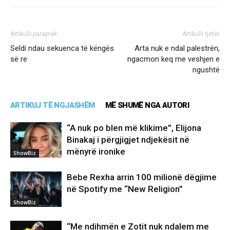
Artikulli paraprak
Artikulli tjetër
Seldi ndau sekuenca të këngës
Arta nuk e ndal palestrën,
së re
ngacmon keq me veshjen e
ngushtë
ARTIKUJ TË NGJASHËM
MË SHUMË NGA AUTORI
“A nuk po blen më klikime”, Elijona
Binakaj i përgjigjet ndjekësit në
mënyrë ironike
ShowBiz
Bebe Rexha arrin 100 milionë dëgjime
në Spotify me “New Religion”
ShowBiz
“Me ndihmën e Zotit nuk ndalem me