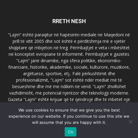
RRETH NESH
“Lajm” është paraqitur në hapësirën mediale në Maqedoni në
prill të vitit 2005 dhe sot është e përditshmja më e vjetër
shqiptare që mbijeton në treg. Përmbajtjet e veta i mbështet
në konceptet evropiane të informimit. Përmbajtjet e gazetës
“Lajm” janë dinamike, nga sfera politike, ekonomiko-
financiare, historike, akademike, sociale, kulturore, muzikore,
argëtuese, sportive, etj.. Falë përkushtimit dhe
profesionalizmit, “Lajm” sot është ndër mediat më të
besueshme dhe më me ndikim në vend. “Lajm” zhvillohet
vazhdimisht, me potencial njerëzor dhe teknologji moderne.
Gazeta “Lajm” është krijuar që të qëndrojë dhe të mbetet një
emër i dallueshëm në hapësirat ballkanike dhe evropiane. Ueb
We use cookies to ensure that we give you the best
faqja zyrtare e gazetës “Lajm”, www.lajmpress.org është një
experience on our website. If you continue to use this site we
ndër portalet më të njohur në Maqedoni.
will assume that you are happy with it.
Na kontakto:
lajm.sk@gmail.com
Ok