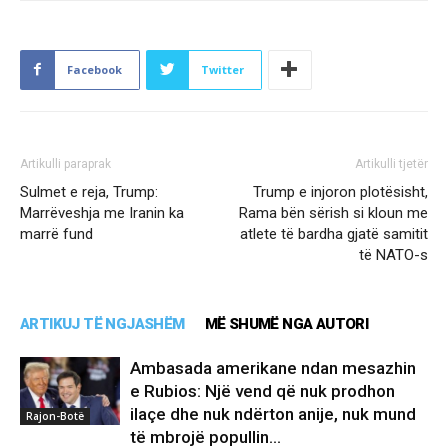
Facebook
Twitter
Artikulli paraprak
Artikulli tjetër
Sulmet e reja, Trump:
Trump e injoron plotësisht,
Marrëveshja me Iranin ka
Rama bën sërish si kloun me
marrë fund
atlete të bardha gjatë samitit
të NATO-s
ARTIKUJ TË NGJASHËM
MË SHUMË NGA AUTORI
Ambasada amerikane ndan mesazhin
e Rubios: Një vend që nuk prodhon
ilaçe dhe nuk ndërton anije, nuk mund
Rajon-Botë
të mbrojë popullin…