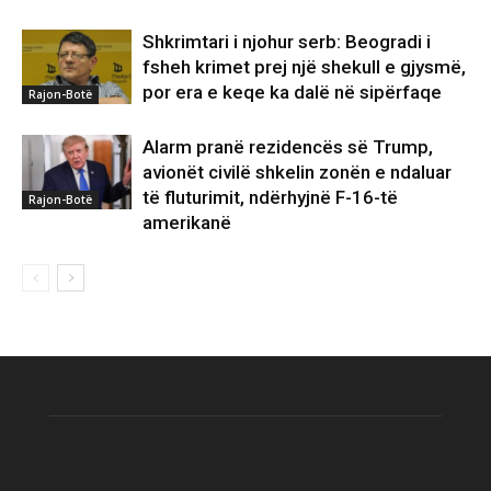
Shkrimtari i njohur serb: Beogradi i
fsheh krimet prej një shekull e gjysmë,
por era e keqe ka dalë në sipërfaqe
Rajon-Botë
Alarm pranë rezidencës së Trump,
avionët civilë shkelin zonën e ndaluar
të fluturimit, ndërhyjnë F-16-të
Rajon-Botë
amerikanë