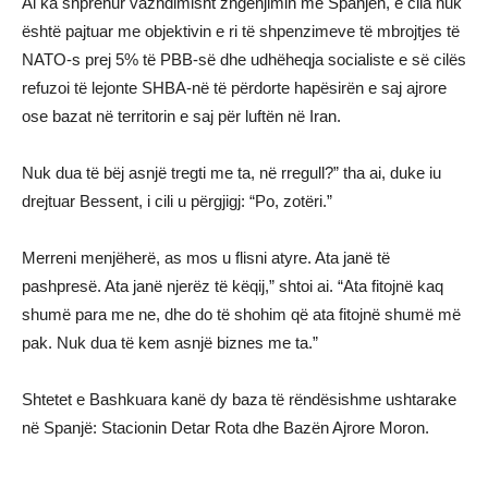
Ai ka shprehur vazhdimisht zhgënjimin me Spanjën, e cila nuk
është pajtuar me objektivin e ri të shpenzimeve të mbrojtjes të
NATO-s prej 5% të PBB-së dhe udhëheqja socialiste e së cilës
refuzoi të lejonte SHBA-në të përdorte hapësirën e saj ajrore
ose bazat në territorin e saj për luftën në Iran.
Nuk dua të bëj asnjë tregti me ta, në rregull?” tha ai, duke iu
drejtuar Bessent, i cili u përgjigj: “Po, zotëri.”
Merreni menjëherë, as mos u flisni atyre. Ata janë të
pashpresë. Ata janë njerëz të këqij,” shtoi ai. “Ata fitojnë kaq
shumë para me ne, dhe do të shohim që ata fitojnë shumë më
pak. Nuk dua të kem asnjë biznes me ta.”
Shtetet e Bashkuara kanë dy baza të rëndësishme ushtarake
në Spanjë: Stacionin Detar Rota dhe Bazën Ajrore Moron.