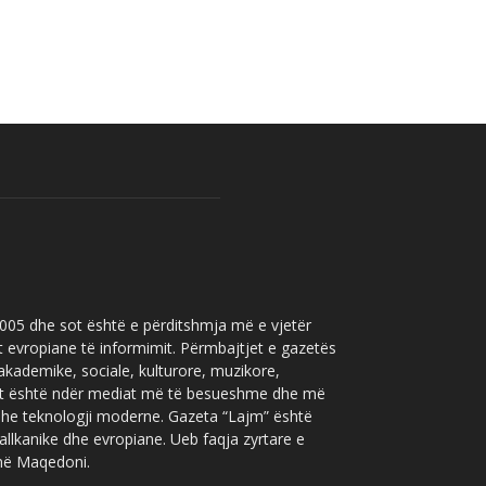
 2005 dhe sot është e përditshmja më e vjetër
t evropiane të informimit. Përmbajtjet e gazetës
 akademike, sociale, kulturore, muzikore,
” sot është ndër mediat më të besueshme dhe më
 dhe teknologji moderne. Gazeta “Lajm” është
allkanike dhe evropiane. Ueb faqja zyrtare e
 në Maqedoni.