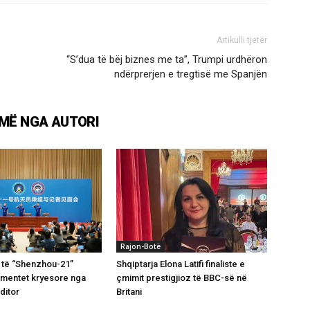
Artikulli tjetër
“S’dua të bëj biznes me ta”, Trumpi urdhëron
ndërprerjen e tregtisë me Spanjën
MË NGA AUTORI
Rajon-Botë
 të “Shenzhou-21”
Shqiptarja Elona Latifi finaliste e
omentet kryesore nga
çmimit prestigjioz të BBC-së në
ditor
Britani