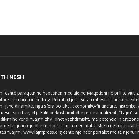
ETH NESH
m” është paraqitur në hapësirën mediale në Maqedoni në prill të vitit
ptare që mbijeton në treg. Përmbajtjet e veta i mbështet në koncepte
m” janë dinamike, nga sfera politike, ekonomiko-financiare, historike,
tuese, sportive, etj.. Falë përkushtimit dhe profesionalizmit, “Lajm
dikim në vend. “Lajm” zhvillohet vazhdimisht, me potencial njerëzor
uar që të qëndrojë dhe të mbetet një emër i dallueshëm në hapësirat b
tës “Lajm”, www.lajmpress.org është një ndër portalet më të njohur