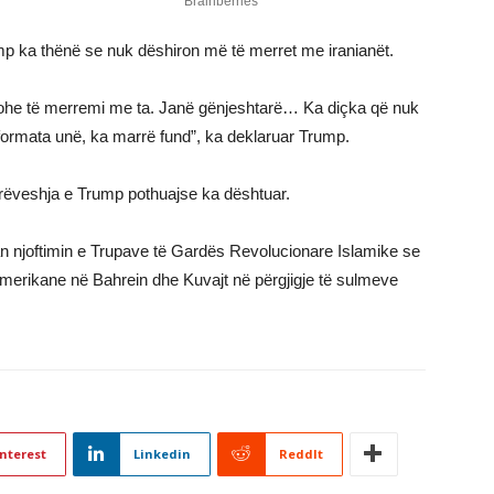
p ka thënë se nuk dëshiron më të merret me iranianët.
 kohe të merremi me ta. Janë gënjeshtarë… Ka diçka që nuk
ormata unë, ka marrë fund”, ka deklaruar Trump.
rrëveshja e Trump pothuajse ka dështuar.
an njoftimin e Trupave të Gardës Revolucionare Islamike se
amerikane në Bahrein dhe Kuvajt në përgjigje të sulmeve
nterest
Linkedin
ReddIt