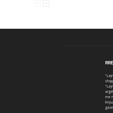
RR
“Laj
shqi
“Laj
argë
me n
krij
gaze