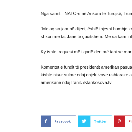
Nga samiti i NATO-s në Ankara të Turqisë, Trum
“Me aq sa jam në dijeni, është thjesht humbje
shkon me ta. Janë të çuditshëm. Me sa kam inf
Ky ishte treguesi më i qartë deri më tani se ma
Komentet e fundit të presidentit amerikan pasu
kishte nisur sulme ndaj objektivave ushtarake 
amerikane ndaj Iranit. /Klankosova.tv
Facebook
Twitter
Pi