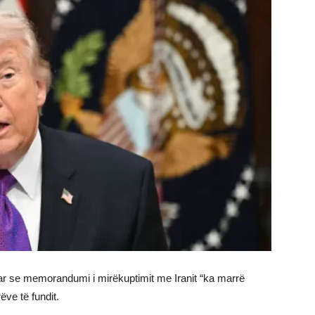
ar se memorandumi i mirëkuptimit me Iranit “ka marrë
ëve të fundit.