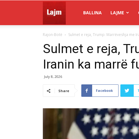
Gazeta
BALLINA
LAJME
Rajon-Botë
Sulmet e reja, Trump: Marrëveshja me Ir
Lajm
Sulmet e reja, T
Iranin ka marrë 
July 8, 2026
Facebook
Share