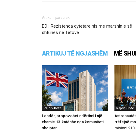
Artikulli paraprak
BDI: Rezistenca qytetare nis me marshin e së
shtunës në Tetovë
ARTIKUJ TË NGJASHËM
MË SHU
Rajon-Botë
Rajon-Botë
Londër, propozohet ndërtimi i një
Astronautët
xhamie 13-katëshe nga komuniteti
rrëfejnë m
shqiptar
misioni 210-