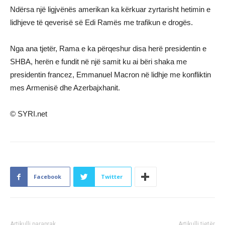
Ndërsa një ligjvënës amerikan ka kërkuar zyrtarisht hetimin e
lidhjeve të qeverisë së Edi Ramës me trafikun e drogës.
Nga ana tjetër, Rama e ka përqeshur disa herë presidentin e
SHBA, herën e fundit në një samit ku ai bëri shaka me
presidentin francez, Emmanuel Macron në lidhje me konfliktin
mes Armenisë dhe Azerbajxhanit.
© SYRI.net
Facebook
Twitter
Artikulli paraprak
Artikulli tjetër