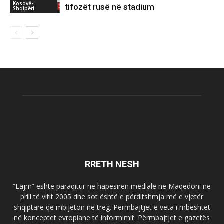
Kosovë-
tifozët rusë në stadium
Shqipëri
RRETH NESH
“Lajm” është paraqitur në hapësirën mediale në Maqedoni në
prill të vitit 2005 dhe sot është e përditshmja më e vjetër
shqiptare që mbijeton në treg. Përmbajtjet e veta i mbështet
në konceptet evropiane të informimit. Përmbajtjet e gazetës