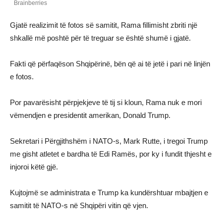
Gjatë realizimit të fotos së samitit, Rama fillimisht zbriti një
shkallë më poshtë për të treguar se është shumë i gjatë.
Fakti që përfaqëson Shqipërinë, bën që ai të jetë i pari në linjën
e fotos.
Por pavarësisht përpjekjeve të tij si kloun, Rama nuk e mori
vëmendjen e presidentit amerikan, Donald Trump.
Sekretari i Përgjithshëm i NATO-s, Mark Rutte, i tregoi Trump
me gisht atletet e bardha të Edi Ramës, por ky i fundit thjesht e
injoroi këtë gjë.
Kujtojmë se administrata e Trump ka kundërshtuar mbajtjen e
samitit të NATO-s në Shqipëri vitin që vjen.