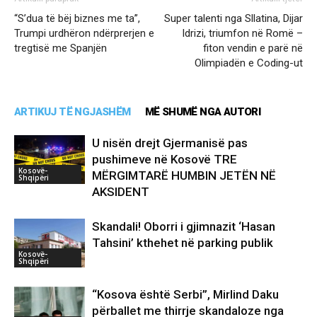
“S’dua të bëj biznes me ta”,
Super talenti nga Sllatina, Dijar
Trumpi urdhëron ndërprerjen e
Idrizi, triumfon në Romë –
tregtisë me Spanjën
fiton vendin e parë në
Olimpiadën e Coding-ut
ARTIKUJ TË NGJASHËM
MË SHUMË NGA AUTORI
U nisën drejt Gjermanisë pas
pushimeve në Kosovë TRE
Kosovë-
MËRGIMTARË HUMBIN JETËN NË
Shqipëri
AKSIDENT
Skandali! Oborri i gjimnazit ‘Hasan
Tahsini’ kthehet në parking publik
Kosovë-
Shqipëri
“Kosova është Serbi”, Mirlind Daku
përballet me thirrje skandaloze nga