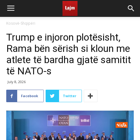
Kosovë-Shqipëri
Trump e injoron plotësisht,
Rama bën sërish si kloun me
atlete të bardha gjatë samitit
të NATO-s
July 8, 2026
Facebook
Twitter