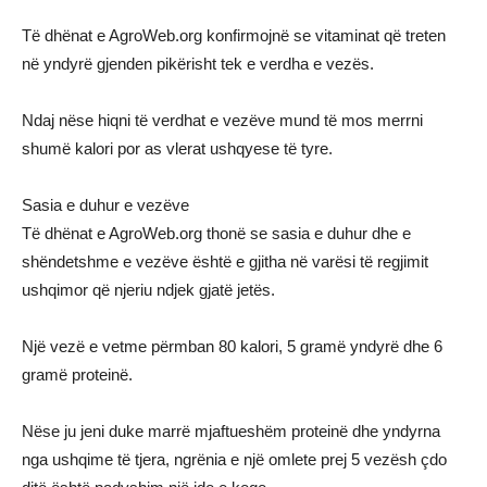
Të dhënat e AgroWeb.org konfirmojnë se vitaminat që treten
në yndyrë gjenden pikërisht tek e verdha e vezës.
Ndaj nëse hiqni të verdhat e vezëve mund të mos merrni
shumë kalori por as vlerat ushqyese të tyre.
Sasia e duhur e vezëve
Të dhënat e AgroWeb.org thonë se sasia e duhur dhe e
shëndetshme e vezëve është e gjitha në varësi të regjimit
ushqimor që njeriu ndjek gjatë jetës.
Një vezë e vetme përmban 80 kalori, 5 gramë yndyrë dhe 6
gramë proteinë.
Nëse ju jeni duke marrë mjaftueshëm proteinë dhe yndyrna
nga ushqime të tjera, ngrënia e një omlete prej 5 vezësh çdo