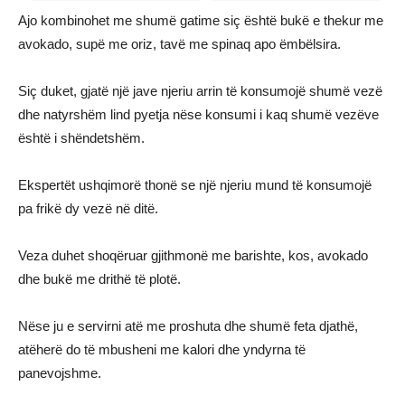
Ajo kombinohet me shumë gatime siç është bukë e thekur me
avokado, supë me oriz, tavë me spinaq apo ëmbëlsira.
Siç duket, gjatë një jave njeriu arrin të konsumojë shumë vezë
dhe natyrshëm lind pyetja nëse konsumi i kaq shumë vezëve
është i shëndetshëm.
Ekspertët ushqimorë thonë se një njeriu mund të konsumojë
pa frikë dy vezë në ditë.
Veza duhet shoqëruar gjithmonë me barishte, kos, avokado
dhe bukë me drithë të plotë.
Nëse ju e servirni atë me proshuta dhe shumë feta djathë,
atëherë do të mbusheni me kalori dhe yndyrna të
panevojshme.