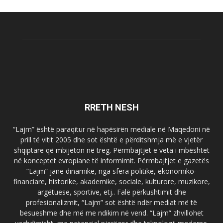
RRETH NESH
“Lajm” është paraqitur në hapësirën mediale në Maqedoni në
prill të vitit 2005 dhe sot është e përditshmja më e vjetër
shqiptare që mbijeton në treg. Përmbajtjet e veta i mbështet
në konceptet evropiane të informimit. Përmbajtjet e gazetës
“Lajm” janë dinamike, nga sfera politike, ekonomiko-
financiare, historike, akademike, sociale, kulturore, muzikore,
argëtuese, sportive, etj.. Falë përkushtimit dhe
profesionalizmit, “Lajm” sot është ndër mediat më të
besueshme dhe më me ndikim në vend. “Lajm” zhvillohet