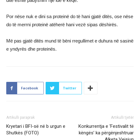
ditë është padyshim një ide e keqe.
Por nëse nuk e dini sa proteinë do të hani gjatë ditës, ose nëse
do të merrni proteinë atëherë hani vezë sipas dëshirës.
Më pas gjatë ditës mund të bëni rregullimet e duhura në sasinë
e yndyrës dhe proteinës.
Facebook
Twitter
Artikulli paraprak
Artikulli tjetër
Kryetari i BFI-së në b urgun e
Konkurrentja e ‘Festivalit të
Shutkës (FOTO)
këngës’ ka përgënjeshtruar
Alketa Vejsiun