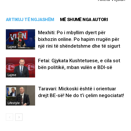
ARTIKUJ TË NGJASHËM
MË SHUMË NGA AUTORI
Mexhiti: Po i mbyllim dyert për
bixhozin online. Po hapim rrugën për
një rini të shëndetshme dhe të sigurt
Lajme
Fetai: Gjykata Kushtetuese, e cila sot
bën politikë, mban vulën e BDI-së
Lajme
Taravari: Mickoski është i orientuar
drejt BE-së! Ne do t’i çelim negociatat!
Lifestyle