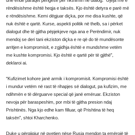
dhe ende paraqet pengesë për rikthimin në dialog. “Gjëja më e
rëndësishme është heqja e taksës. Kjo është detyra e parë më
e rëndësishme. Kemi dëgjuar diçka, por me disa kushte, që
nuk është e qartë. Kurse, aspekti politik në thelb, sa i përket
dialogut dhe të gjitha pëpjekjeve nga ana e Perëndimir, nuk
mendoj se deri tani ekziston diçka e re që do të mundësonte
arritjen e kompromisit, e zgjidhja është e mundshme vetëm
me kushte kompromisi. Kjo është e qartë për të gjithë”,
deklaroi ai.
“Kufizimet kohore janë armik i kompromisit. Kompromisi është
i mundur vetëm në rast të rihapjes së dialogut, pa kufizim, me
ndihmën e të dërguarve special që janë emëruar. Ekziston
nevoja për baraspeshim, por mbi të gjitha presion ndaj
Prishtinës. Nga kjo edhe kam filluar, që Prishtina të heq
taksën”, shtoi Kharchenko.
Duke u përgjigjur në pyetjen nëse Rusia mendon ta emërojë të