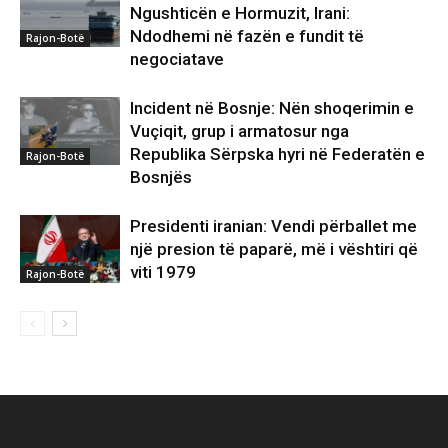
Ngushticën e Hormuzit, Irani:
Ndodhemi në fazën e fundit të
Rajon-Botë
negociatave
Incident në Bosnje: Nën shoqerimin e
Vuçiqit, grup i armatosur nga
Republika Sërpska hyri në Federatën e
Rajon-Botë
Bosnjës
Presidenti iranian: Vendi përballet me
një presion të paparë, më i vështiri që
viti 1979
Rajon-Botë