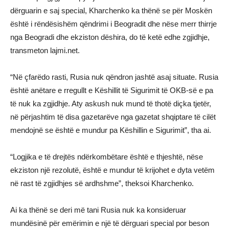
dërguarin e saj special, Kharchenko ka thënë se për Moskën
është i rëndësishëm qëndrimi i Beogradit dhe nëse merr thirrje
nga Beogradi dhe ekziston dëshira, do të ketë edhe zgjidhje,
transmeton lajmi.net.
“Në çfarëdo rasti, Rusia nuk qëndron jashtë asaj situate. Rusia
është anëtare e rregullt e Këshillit të Sigurimit të OKB-së e pa
të nuk ka zgjidhje. Aty askush nuk mund të thotë diçka tjetër,
në përjashtim të disa gazetarëve nga gazetat shqiptare të cilët
mendojnë se është e mundur pa Këshillin e Sigurimit”, tha ai.
“Logjika e të drejtës ndërkombëtare është e thjeshtë, nëse
ekziston një rezolutë, është e mundur të krijohet e dyta vetëm
në rast të zgjidhjes së ardhshme”, theksoi Kharchenko.
Ai ka thënë se deri më tani Rusia nuk ka konsideruar
mundësinë për emërimin e një të dërguari special por beson