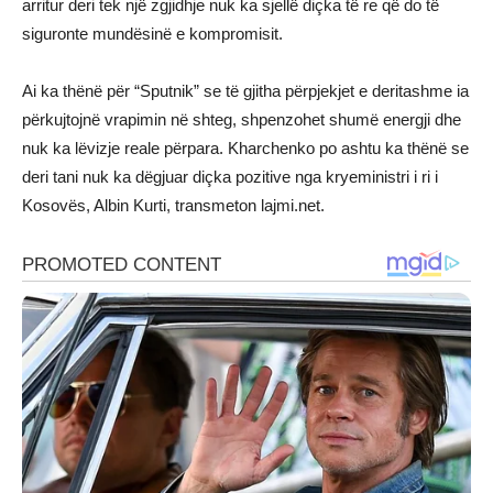
arritur deri tek një zgjidhje nuk ka sjellë diçka të re që do të
siguronte mundësinë e kompromisit.
Ai ka thënë për “Sputnik” se të gjitha përpjekjet e deritashme ia
përkujtojnë vrapimin në shteg, shpenzohet shumë energji dhe
nuk ka lëvizje reale përpara. Kharchenko po ashtu ka thënë se
deri tani nuk ka dëgjuar diçka pozitive nga kryeministri i ri i
Kosovës, Albin Kurti, transmeton lajmi.net.