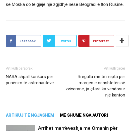
se Moska do të gjejë një zgjidhje nëse Beogradi e fton Rusinë.
Facebook
Twitter
Pinterest
Artikulli paraprak
Artikulli tjetër
NASA shpall konkurs për
Rregulla më të rrepta për
punësim të astronautëve
marrjen e nënshtetësisë
zvicerane, ja çfarë ka vendosur
një kanton
ARTIKUJ TË NGJASHËM
MË SHUMË NGA AUTORI
Arrihet marrëveshja me Omanin për