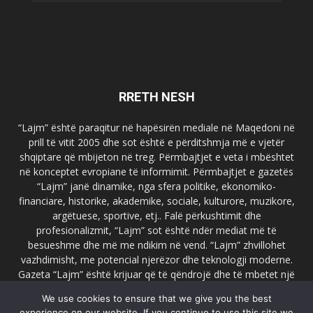
RRETH NESH
“Lajm” është paraqitur në hapësirën mediale në Maqedoni në
prill të vitit 2005 dhe sot është e përditshmja më e vjetër
shqiptare që mbijeton në treg. Përmbajtjet e veta i mbështet
në konceptet evropiane të informimit. Përmbajtjet e gazetës
“Lajm” janë dinamike, nga sfera politike, ekonomiko-
financiare, historike, akademike, sociale, kulturore, muzikore,
argëtuese, sportive, etj.. Falë përkushtimit dhe
profesionalizmit, “Lajm” sot është ndër mediat më të
besueshme dhe më me ndikim në vend. “Lajm” zhvillohet
vazhdimisht, me potencial njerëzor dhe teknologji moderne.
Gazeta “Lajm” është krijuar që të qëndrojë dhe të mbetet një
emër i dallueshëm në hapësirat ballkanike dhe evropiane. Ueb
We use cookies to ensure that we give you the best
faqja zyrtare e gazetës “Lajm”, www.lajmpress.org është një
experience on our website. If you continue to use this site we