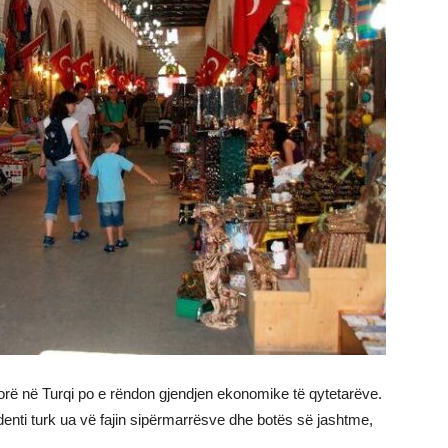
orë në Turqi po e rëndon gjendjen ekonomike të qytetarëve.
denti turk ua vë fajin sipërmarrësve dhe botës së jashtme,