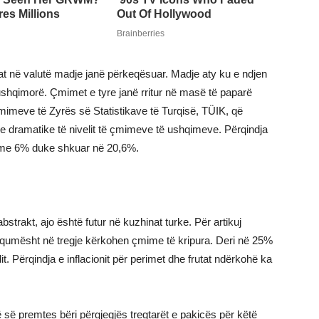
lencat në valutë madje janë përkeqësuar. Madje aty ku e ndjen
ushqimorë. Çmimet e tyre janë rritur në masë të paparë
çmimeve të Zyrës së Statistikave të Turqisë, TÜIK, që
rritje dramatike të nivelit të çmimeve të ushqimeve. Përqindja
uar me 6% duke shkuar në 20,6%.
strakt, ajo është futur në kuzhinat turke. Për artikuj
o qumësht në tregje kërkohen çmime të kripura. Deri në 25%
dit. Përqindja e inflacionit për perimet dhe frutat ndërkohë ka
të së premtes bëri përgjegjës tregtarët e pakicës për këtë