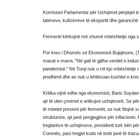
Komisioni Parlamentar për Ushqimet përpiqet ta
tatimeve, kufizimeve të eksportit dhe garancinë 
Fermerët kërkojnë më shumë mbështetje nga sh
Por kreu i Dhomës së Ekonomisë Bujqësore, 
masat e marra. “Në gati të gjitha vendet e indus
pandemisë.” Në Turqi nuk u rrit kjo mbështetje 
prodhimit dhe as nuk u lehtësuan kushtet e kredi
Kritika vijnë edhe nga ekonomisti, Baris Soyda
që të ulen çmimet e artikujve ushqimorë. Se për
të mbetet presioni për fermerët, se nuk fitojnë 
strukturore, që janë pergjegjëse për inflacionin.
tregtarëve të ushqimeve, presidenti turk bëri 
Coronës, pasi tregjet kudo në botë janë të trazu