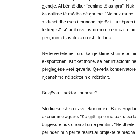
gjendje. Ai bëri të ditur “dënime të ashpra”. Nu
ka dallime të mëdha në çmime. “Ne nuk mund ta
si duhet dhe mos i mundoni njerëzit”, u shpreh i
të tregtisë së artikujve ushqimorë në muajt e a
për çmimet jashtëzakonisht të larta.
Në të vërtetë në Turqi ka një klimë shumë të mir
eksportohen. Kritikët thonë, se për inflacionin
përgjegjëse vetë qeveria. Qeveria konservator
njëanshme në sektorin e ndërtimit.
Bujqësia – sektor i humbur?
Studiuesi i shkencave ekonomike, Baris Soydan
ekonominë agrare. “Ka gjithnjë e më pak sipërfa
bujqësore nuk ofron shumë përfitim. “Në dhjetë v
për ndërtimin për të realizuar projekte të mëdha