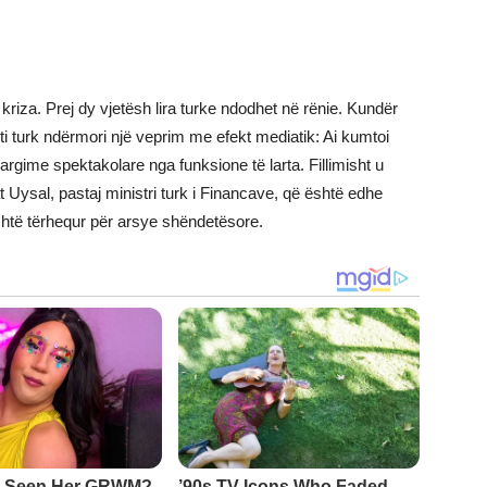
riza. Prej dy vjetësh lira turke ndodhet në rënie. Kundër
enti turk ndërmori një veprim me efekt mediatik: Ai kumtoi
rgime spektakolare nga funksione të larta. Fillimisht u
Uysal, pastaj ministri turk i Financave, që është edhe
është tërhequr për arsye shëndetësore.