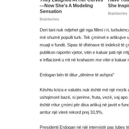
Deri tani nuk ndjehet gjë nga fillimi i ri, turbu
më shumë populli turk. Tek çmimet e artikujve 
muajt e fundit. Sipas të dhënave të indeksit të 
publikon raportin vjetor, vitin e kaluar pati një 
e inflacionit u rrit në krahasim me vitin e kal
Erdogan bën të ditur „dënime të ashpra”
Kështu kriza e valutës nuk është më një rrezik ab
ushqimorë bazë, si perime, fruta, vezë, vaj ap
është rritur çmimi për disa artikuj në javët e fun
arritur një vlerë rekord prej 33,9%.
Presidenti Erdogan në një intervistë pas lutjes 