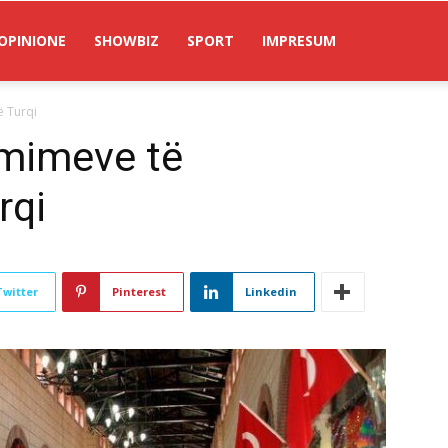
OPINIONE
SHOWBIZ
SPORT
IMPRESUM
ë Turqi
çmimeve të
rqi
Twitter
Pinterest
Linkedin