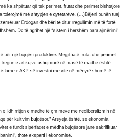
k më ka shpëtuar që tek perimet, frutat dhe perimet bishtajore
 tolerojmë më shtypjen e qytetarëve. (…)Bëjeni punën tuaj
 zemëruar Erdogan dhe bëri të ditur rregullimin më të fortë
rdhshëm. Do të ngrihet një “sistem i hershëm paralajmërimi”
ë për një bujqësi produktive. Megjithatë frutat dhe perimet
 në tregun e artikujve ushqimorë në masë të madhe është
e-islame e AKP-së investoi me vite në mënyrë shumë të
 e lidh rritjen e madhe të çmimeve me neoliberalizmin në
qe për kultivim bujqësor.” Arsyeja është, se ekonomia
itet e fundit sipërfaqet e mëdha bujqësore janë sakrifikuar
 banimi”, thotë eksperti i ekonomisë.