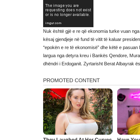
Nuk është gjë e re që ekonomia turke vuan nga k
kësaj gjendjeje në fund të vitit të kaluar presid
“epokën e re të ekonomisë” dhe këtë e pasuan la
largua nga detyra kreu i Bankës Qendore, Murat 
dhëndri i Erdoganit. Zyrtarisht Berat Albayrak 