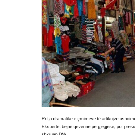
Rritja dramatike e çmimeve të artikujve ushqim
Ekspertët bëjnë qeverinë përgjegjëse, por presi
shkruan DW.