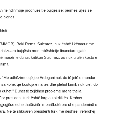
ni të ndihmojë prodhuesit e bujqësisë: përmes uljes së
e blerjes.
teti
(TMMOB), Baki Remzi Suicmez, nuk është i kënaqur me
trializuara bujqësia mori mbështetje financiare gjatë
në masën e duhur, kritikon Suicmez, as nuk u ulën kosto e
timit.
n. “Me udhëzimet që jep Erdogani nuk do të jetë e mundur
 sa kohë, që kostoja e naftës dhe plehut kimik nuk ulet, do
sa duhet.” Duhet të zgjidhen probleme më të thella
 Por presidenti turk është larg autokritikës. Krahas
përgjegjëse edhe thatësirën mbarëbotërore dhe pandeminë e
ara. Në të shkuarën presidenti turk me dëshirë i referohej