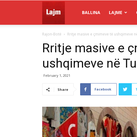
Gazeta
BALLINA
LAJME
Rajon-Botë
Rritje masive e çmimeve të ushqimeve n
Lajm
Rritje masive e 
ushqimeve në Tu
February 1, 2021
Facebook
Share