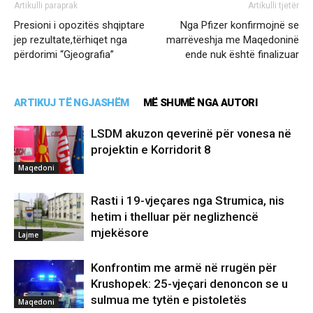
Artikulli paraprak
Artikulli tjetër
Presioni i opozitës shqiptare
Nga Pfizer konfirmojnë se
jep rezultate,tërhiqet nga
marrëveshja me Maqedoninë
përdorimi “Gjeografia”
ende nuk është finalizuar
ARTIKUJ TË NGJASHËM
MË SHUMË NGA AUTORI
LSDM akuzon qeverinë për vonesa në
projektin e Korridorit 8
Maqedoni
Rasti i 19-vjeçares nga Strumica, nis
hetim i thelluar për neglizhencë
mjekësore
Lajme
Konfrontim me armë në rrugën për
Krushopek: 25-vjeçari denoncon se u
sulmua me tytën e pistoletës
Maqedoni