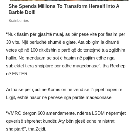
“Nuk flasim për gjashtë muaj, as për pesë vite por flasim për
30 vite. Një periudhë shumë e gjatë. Ata obligim ia dhamë
vetes që në 100 ditkëshin e parë që do tentojmë tua zgjidhim
hallin. Ne menduam se sot ë hasim në pajtim edhe nga
subjektet tjera shqiptare por edhe maqedonase”, tha Rexhepi
në ENTER.
Ai tha se për çudi në Komision në vend se t’i jepet hapësirë
Ligjit, është hasur në penesë nga partitë maqedonase.
“VMRO dërgon 600 amendamente, ndërsa LSDM nëpërmjet
qeverisë shprehet kundër. Aty bën pjesë edhe ministrat
shqiptarë”, tha Zejdi.