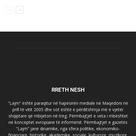
RRETH NESH
“Lajm” është paraqitur në hapësirën mediale në Maqedoni në
prill të vitit 2005 dhe sot është e përditshmja më e vjetër
shqiptare që mbijeton në treg. Përmbajtjet e veta i mbështet
në konceptet evropiane të informimit. Përmbajtjet e gazetës
“Lajm” janë dinamike, nga sfera politike, ekonomiko-
financiare, historike, akademike, sociale, kulturore, muzikore,