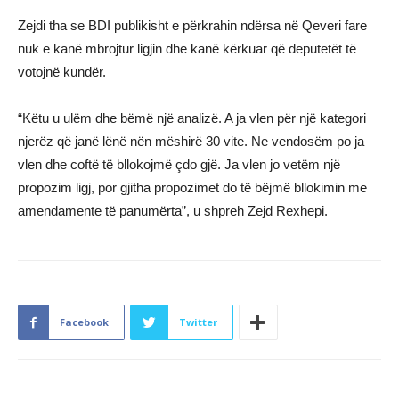
Zejdi tha se BDI publikisht e përkrahin ndërsa në Qeveri fare
nuk e kanë mbrojtur ligjin dhe kanë kërkuar që deputetët të
votojnë kundër.
“Këtu u ulëm dhe bëmë një analizë. A ja vlen për një kategori
njerëz që janë lënë nën mëshirë 30 vite. Ne vendosëm po ja
vlen dhe coftë të bllokojmë çdo gjë. Ja vlen jo vetëm një
propozim ligj, por gjitha propozimet do të bëjmë bllokimin me
amendamente të panumërta”, u shpreh Zejd Rexhepi.
Facebook
Twitter