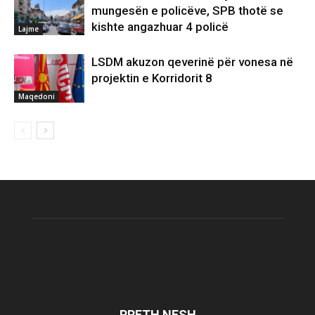
mungesën e policëve, SPB thotë se
kishte angazhuar 4 policë
Lajme
LSDM akuzon qeverinë për vonesa në
projektin e Korridorit 8
Maqedoni
RRETH NESH