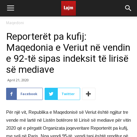
Maqedoni
Reporterët pa kufij:
Maqedonia e Veriut në vendin
e 92-të sipas indeksit të lirisë
së mediave
April 21, 2020
Facebook
Twitter
Për një vit, Republika e Maqedonisë së Veriut është ngjitur tre
vende më lartë në Listën botërore të Lirisë së mediave për vitin
2020 që e përgatit Organizata joqeveritare Reporterët pa kufij,
me seli në Paris. Nga vendi 95-të, vendi tani është renditur në