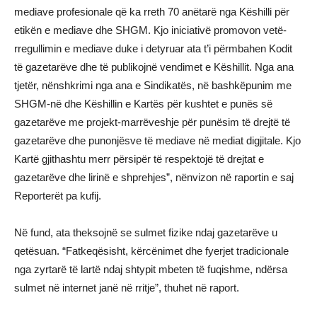
mediave profesionale që ka rreth 70 anëtarë nga Këshilli për
etikën e mediave dhe SHGM. Kjo iniciativë promovon vetë-
rregullimin e mediave duke i detyruar ata t’i përmbahen Kodit
të gazetarëve dhe të publikojnë vendimet e Këshillit. Nga ana
tjetër, nënshkrimi nga ana e Sindikatës, në bashkëpunim me
SHGM-në dhe Këshillin e Kartës për kushtet e punës së
gazetarëve me projekt-marrëveshje për punësim të drejtë të
gazetarëve dhe punonjësve të mediave në mediat digjitale. Kjo
Kartë gjithashtu merr përsipër të respektojë të drejtat e
gazetarëve dhe lirinë e shprehjes”, nënvizon në raportin e saj
Reporterët pa kufij.
Në fund, ata theksojnë se sulmet fizike ndaj gazetarëve u
qetësuan. “Fatkeqësisht, kërcënimet dhe fyerjet tradicionale
nga zyrtarë të lartë ndaj shtypit mbeten të fuqishme, ndërsa
sulmet në internet janë në rritje”, thuhet në raport.