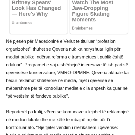
Në pjesën për Maqedoninë e Veriut të titulluar “profesioni
organizohet”, thuhet se Qeveria nuk ka ndryshuar ligjin për
mediat publike, ndërsa reforma e transmetuesit publik është
ndaluar”. Programet e saj u shërbejnë interesave të ish-partisë
qeverisëse konservatore, VMRO-DPMNE. Qeveria aktuale ka
hequr reklamat shtetërore në media, mjet i qeverisë së
mëparshme për të kontrolluar mediat e cila shpesh ka çuar në
“përvetësim të fondeve publike”.
Reporterët pa kufij, vëren se komunave u lejohet të reklamojnë
në median lokale dhe me këtë të mbajnë mjetin për t’i
kontrolluar ato. “Një tjetër vendim i rrezikshëm i qeverisë: