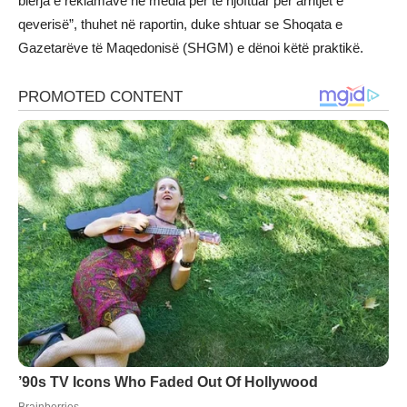
blerja e reklamave në media për të njoftuar për arritjet e
qeverisë”, thuhet në raportin, duke shtuar se Shoqata e
Gazetarëve të Maqedonisë (SHGM) e dënoi këtë praktikë.