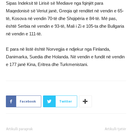
Sipas Indeksit të Lirisë së Mediave nga fqinjët para
Maqedonisë së Veriut janë, Greqia që renditet në vendin e 65-
të, Kosova në vendin 70-të dhe Shqipëria e 84-të. Më pas,
është Serbia në vendin e 93-të, Mali i Zi e 105-ta dhe Bullgaria
në vendin e 111-të.
E para në listë është Norvegjia e ndjekur nga Finlanda,
Danimarka, Suedia dhe Holanda. Në vendin e fundit në vendin
e 177 janë Kina, Eritrea dhe Turkmenistani.
Facebook
Twitter
Artikulli paraprak
Artikulli tjetër