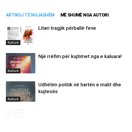
ARTIKUJ TË NGJASHËM
MË SHUMË NGA AUTORI
Litari tragjik përballë feve
Kulturë
Një rrëfim për kujtimet nga e kaluara!
Kulturë
Udhëtim politik në hartën e malit dhe
kujtesës
Kulturë