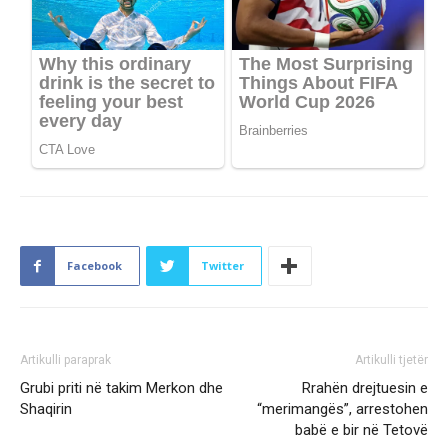
Facebook
Twitter
Artikulli paraprak
Artikulli tjetër
Grubi priti në takim Merkon dhe
Rrahën drejtuesin e
Shaqirin
“merimangës”, arrestohen
babë e bir në Tetovë