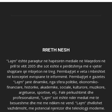
RRETH NESH
“Lajm” është paraqitur në hapësirën mediale në Maqedoni në
prill të vitit 2005 dhe sot është e përditshmja më e vjetër
shqiptare që mbijeton në treg. Përmbajtjet e veta i mbështet
në konceptet evropiane të informimit. Përmbajtjet e gazetës
“Lajm” janë dinamike, nga sfera politike, ekonomiko-
financiare, historike, akademike, sociale, kulturore, muzikore,
argëtuese, sportive, etj.. Falë përkushtimit dhe
profesionalizmit, “Lajm” sot është ndër mediat më të
besueshme dhe më me ndikim në vend. “Lajm” zhvillohet
vazhdimisht, me potencial njerëzor dhe teknologji moderne.