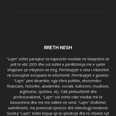
RRETH NESH
“Lajm” është paraqitur në hapësirën mediale në Maqedoni në
prill të vitit 2005 dhe sot është e përditshmja më e vjetër
shqiptare që mbijeton në treg. Përmbajtjet e veta i mbështet
në konceptet evropiane të informimit. Përmbajtjet e gazetës
“Lajm” janë dinamike, nga sfera politike, ekonomiko-
financiare, historike, akademike, sociale, kulturore, muzikore,
argëtuese, sportive, etj.. Falë përkushtimit dhe
profesionalizmit, “Lajm” sot është ndër mediat më të
besueshme dhe më me ndikim në vend. “Lajm” zhvillohet
vazhdimisht, me potencial njerëzor dhe teknologji moderne.
Gazeta “Lajm” është krijuar që të qëndrojë dhe të mbetet një