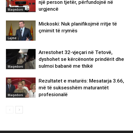
një person tjetër, përfundojnë në
urgjencë
Maqedoni
Mickoski: Nuk planifikojmë rritje të
çmimit të rrymës
Lajme
Arrestohet 32-vjeçari në Tetovë,
dyshohet se kërcënonte prindërit dhe
sulmoi babanë me thikë
Maqedoni
Rezultatet e maturës: Mesatarja 3.66,
më të suksesshëm maturantët
profesionalë
Maqedoni