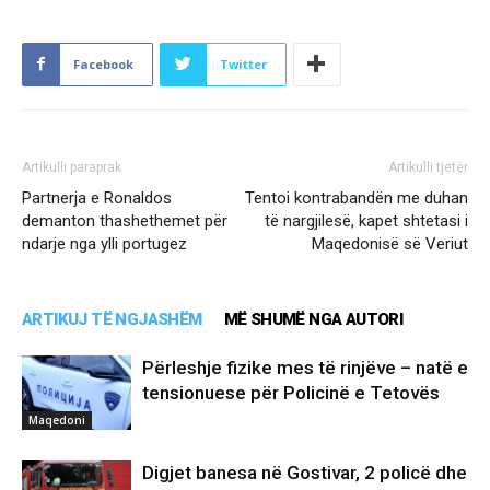
Facebook
Twitter
Artikulli paraprak
Artikulli tjetër
Partnerja e Ronaldos
Tentoi kontrabandën me duhan
demanton thashethemet për
të nargjilesë, kapet shtetasi i
ndarje nga ylli portugez
Maqedonisë së Veriut
ARTIKUJ TË NGJASHËM
MË SHUMË NGA AUTORI
Përleshje fizike mes të rinjëve – natë e
tensionuese për Policinë e Tetovës
Maqedoni
Digjet banesa në Gostivar, 2 policë dhe