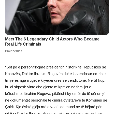
“Sot po e personifikojmë presidentin historik të Republikës së
Kosovës, Doktor Ibrahim Rugovën duke ia vendosur emrin e
tij njërës nga rrugët e kryeqendrës së vendit tonë. Në Shkup,
ku ai shpesh vinte dhe gjente mikpritjen në familjet e
këtushme. Ibrahim Rugova, pikërisht ky emër do të qëndrojë
në dokumentet personale të qindra qytetarëve të Komunës së
Çairit. Kjo është gjëja më e vogël që mund ne të bëjmë për
dikë si Doktor Ibrahim Rugova, një njeri që deri në çastin e