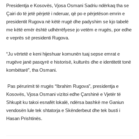
Presidentja e Kosovës, Vjosa Osmani Sadriu ndërkaq tha se
Çairi do të jetë përjetë i nderuar, që po e përjetëson emrin e
presidentit Rugova në këtë rrugë dhe padyshim se kjo tabelë
me këtë emër është udhërrëfyese jo vetëm e rrugës, por edhe
e veprës së presidenti Rugova.
“Ju vërtetë e keni hijeshuar komunën tuaj sepse emrat e
rrugëve janë pasqyrë e historisë, kulturës dhe e identitetit tonë
kombëtarë”, tha Osmani.
Pas përurimit të rrugës “Ibrahim Rugova”, presidentja e
Kosovës, Vjosa Osmani vizitoi edhe Çarshinë e Vjetër të
Shkupit ku takoi esnafët lokalë, ndërsa bashkë me Ganiun
vendosën lule tek shtatorja e Skënderbeut dhe tek busti i
Hasan Prishtinës.