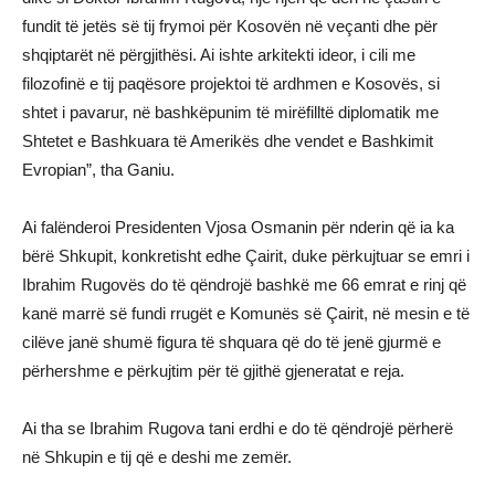
fundit të jetës së tij frymoi për Kosovën në veçanti dhe për
shqiptarët në përgjithësi. Ai ishte arkitekti ideor, i cili me
filozofinë e tij paqësore projektoi të ardhmen e Kosovës, si
shtet i pavarur, në bashkëpunim të mirëfilltë diplomatik me
Shtetet e Bashkuara të Amerikës dhe vendet e Bashkimit
Evropian”, tha Ganiu.
Ai falënderoi Presidenten Vjosa Osmanin për nderin që ia ka
bërë Shkupit, konkretisht edhe Çairit, duke përkujtuar se emri i
Ibrahim Rugovës do të qëndrojë bashkë me 66 emrat e rinj që
kanë marrë së fundi rrugët e Komunës së Çairit, në mesin e të
cilëve janë shumë figura të shquara që do të jenë gjurmë e
përhershme e përkujtim për të gjithë gjeneratat e reja.
Ai tha se Ibrahim Rugova tani erdhi e do të qëndrojë përherë
në Shkupin e tij që e deshi me zemër.