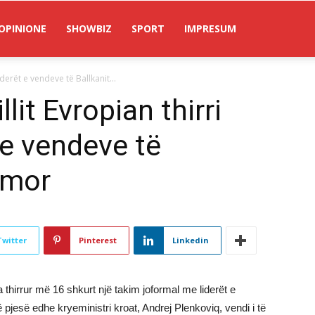
OPINIONE
SHOWBIZ
SPORT
IMPRESUM
iderët e vendeve të Ballkanit...
llit Evropian thirri
 e vendeve të
imor
Twitter
Pinterest
Linkedin
a thirrur më 16 shkurt një takim joformal me liderët e
pjesë edhe kryeministri kroat, Andrej Plenkoviq, vendi i të