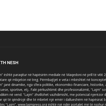
ETH NESH
m” është paraqitur në hapësirën mediale në Maqedoni në prill të vitit
ptare që mbijeton në treg. Përmbajtjet e veta i mbështet në koncepte
m” janë dinamike, nga sfera politike, ekonomiko-financiare, historike,
tuese, sportive, etj.. Falë përkushtimit dhe profesionalizmit, “Lajm
dikim në vend. “Lajm” zhvillohet vazhdimisht, me potencial njerëzor
uar që të qëndrojë dhe të mbetet një emër i dallueshëm në hapësirat b
tës “Lajm”, www.lajmpress.org është një ndër portalet më të njohur