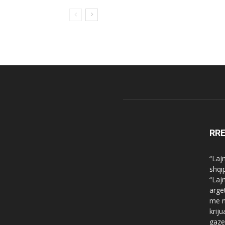
RR
“Laj
shqi
“Laj
argë
me n
krij
gaze