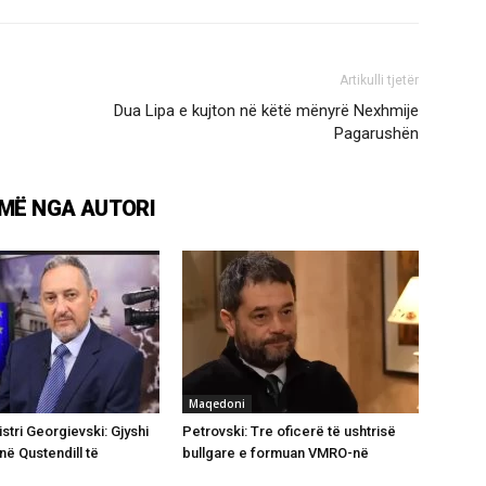
Artikulli tjetër
Dua Lipa e kujton në këtë mënyrë Nexhmije
Pagarushën
MË NGA AUTORI
Maqedoni
stri Georgievski: Gjyshi
Petrovski: Tre oficerë të ushtrisë
 në Qustendill të
bullgare e formuan VMRO-në