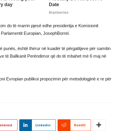
akim do të marrin pjesë edhe presidentja e Komisionit
 Parlamentit Europian, JosephBorrel.
ë punës, është thirrur në kuadër të përgatitjeve për samitin
ve të Ballkanit Perëndimor që do të mbahet më 6 maj në
sioni Evropian publikoi propozimin për metodologjinë e re për
nterest
Linkedin
ReddIt