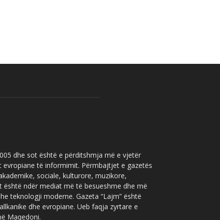
 2005 dhe sot është e përditshmja më e vjetër
t evropiane të informimit. Përmbajtjet e gazetës
 akademike, sociale, kulturore, muzikore,
” sot është ndër mediat më të besueshme dhe më
 dhe teknologji moderne. Gazeta “Lajm” është
allkanike dhe evropiane. Ueb faqja zyrtare e
 në Maqedoni.