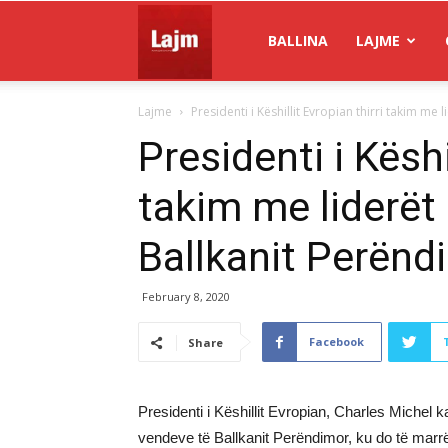
Gazeta
BALLINA
LAJME
Lajme
Presidenti i Këshillit Evropian thirri takim me l
Lajm
Presidenti i Këshi
takim me liderët
Ballkanit Perënd
February 8, 2020
Facebook
Share
Presidenti i Këshillit Evropian, Charles Michel k
vendeve të Ballkanit Perëndimor, ku do të marrë 