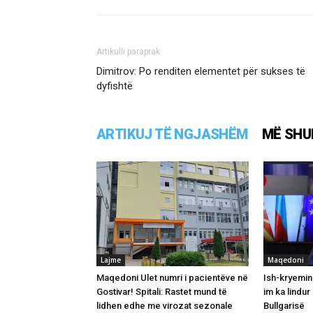
Artikulli paraprak
Dimitrov: Po renditen elementet për sukses të
dyfishtë
ARTIKUJ TË NGJASHËM
MË SHU
Lajme
Maqedoni
Maqedoni Ulet numri i pacientëve në
Ish-kryemini
Gostivar! Spitali: Rastet mund të
im ka lindur
lidhen edhe me virozat sezonale
Bullgarisë