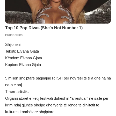
Shijoheni.
Teksti: Elvana Gjata
Këndon: Elvana Gjata
Kupton: Elvana Gjata
5 milion shqiptarë paguajnë RTSH për ndyrësi të tilla dhe na na
na-n e saj…
Tmerr artistik.
Organizatorët e këtij festivali duheshin “arrestuar” në sallë për
krim ndaj gjuhës shqipe dhe fyerje të rëndë të dinjitetit te
kultures kombëtare shqiptare.