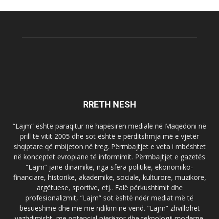
RRETH NESH
“Lajm” është paraqitur në hapësirën mediale në Maqedoni në
prill të vitit 2005 dhe sot është e përditshmja më e vjetër
shqiptare që mbijeton në treg. Përmbajtjet e veta i mbështet
në konceptet evropiane të informimit. Përmbajtjet e gazetës
“Lajm” janë dinamike, nga sfera politike, ekonomiko-
financiare, historike, akademike, sociale, kulturore, muzikore,
argëtuese, sportive, etj.. Falë përkushtimit dhe
profesionalizmit, “Lajm” sot është ndër mediat më të
besueshme dhe më me ndikim në vend. “Lajm” zhvillohet
vazhdimisht, me potencial njerëzor dhe teknologji moderne.