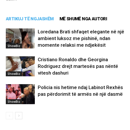
ARTIKUJ TË NGJASHËM
MË SHUMË NGA AUTORI
Loredana Brati shfaqet elegante në një
ambient luksoz me pishinë, ndan
momente relaksi me ndjekësit
ShowBiz
Cristiano Ronaldo dhe Georgina
Rodriguez drejt martesës pas nëntë
vitesh dashuri
ShowBiz
Policia nis hetime ndaj Labinot Rexhës
pas përdorimit të armës në një dasmë
ShowBiz