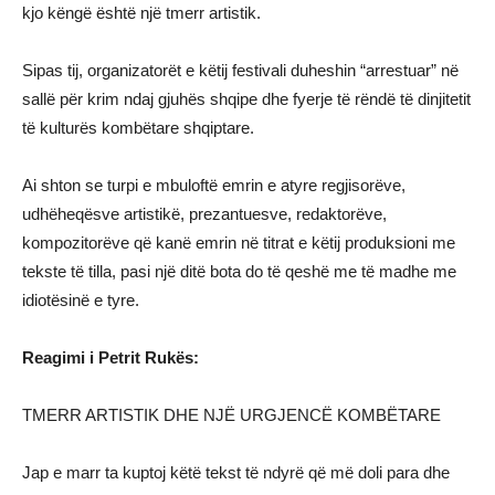
kjo këngë është një tmerr artistik.
Sipas tij, organizatorët e këtij festivali duheshin “arrestuar” në
sallë për krim ndaj gjuhës shqipe dhe fyerje të rëndë të dinjitetit
të kulturës kombëtare shqiptare.
Ai shton se turpi e mbuloftë emrin e atyre regjisorëve,
udhëheqësve artistikë, prezantuesve, redaktorëve,
kompozitorëve që kanë emrin në titrat e këtij produksioni me
tekste të tilla, pasi një ditë bota do të qeshë me të madhe me
idiotësinë e tyre.
Reagimi i Petrit Rukës:
TMERR ARTISTIK DHE NJË URGJENCË KOMBËTARE
Jap e marr ta kuptoj këtë tekst të ndyrë që më doli para dhe