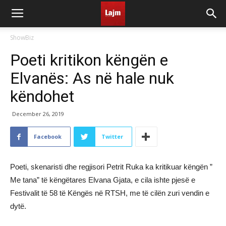
ShowBiz
Poeti kritikon këngën e
Elvanës: As në hale nuk
këndohet
December 26, 2019
Facebook
Twitter
Poeti, skenaristi dhe regjisori Petrit Ruka ka kritikuar këngën ”
Me tana” të këngëtares Elvana Gjata, e cila ishte pjesë e
Festivalit të 58 të Këngës në RTSH, me të cilën zuri vendin e
dytë.