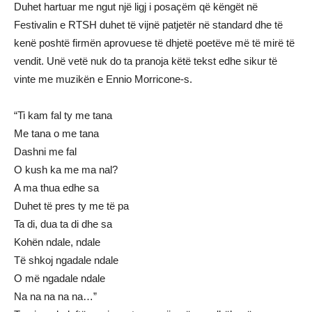
Duhet hartuar me ngut një ligj i posaçëm që këngët në
Festivalin e RTSH duhet të vijnë patjetër në standard dhe të
kenë poshtë firmën aprovuese të dhjetë poetëve më të mirë të
vendit. Unë vetë nuk do ta pranoja këtë tekst edhe sikur të
vinte me muzikën e Ennio Morricone-s.
“Ti kam fal ty me tana
Me tana o me tana
Dashni me fal
O kush ka me ma nal?
A ma thua edhe sa
Duhet të pres ty me të pa
Ta di, dua ta di dhe sa
Kohën ndale, ndale
Të shkoj ngadale ndale
O më ngadale ndale
Na na na na na…”