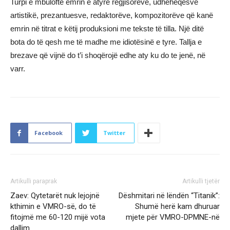
Turpi e mbuloftë emrin e atyre regjisorëve, udhëheqësve
artistikë, prezantuesve, redaktorëve, kompozitorëve që kanë
emrin në titrat e këtij produksioni me tekste të tilla. Një ditë
bota do të qesh me të madhe me idiotësinë e tyre. Tallja e
brezave që vijnë do t’i shoqërojë edhe aty ku do te jenë, në
varr.
Facebook
Twitter
Artikulli paraprak
Artikulli tjetër
Zaev: Qytetarët nuk lejojnë
Dëshmitari në lëndën “Titanik”:
kthimin e VMRO-së, do të
Shumë herë kam dhuruar
fitojmë me 60-120 mijë vota
mjete për VMRO-DPMNE-në
dallim