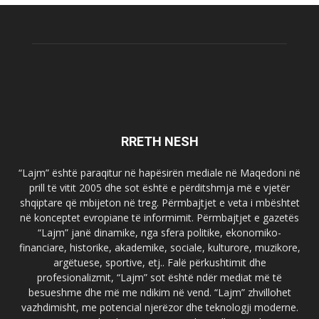
RRETH NESH
“Lajm” është paraqitur në hapësirën mediale në Maqedoni në
prill të vitit 2005 dhe sot është e përditshmja më e vjetër
shqiptare që mbijeton në treg. Përmbajtjet e veta i mbështet
në konceptet evropiane të informimit. Përmbajtjet e gazetës
“Lajm” janë dinamike, nga sfera politike, ekonomiko-
financiare, historike, akademike, sociale, kulturore, muzikore,
argëtuese, sportive, etj.. Falë përkushtimit dhe
profesionalizmit, “Lajm” sot është ndër mediat më të
besueshme dhe më me ndikim në vend. “Lajm” zhvillohet
vazhdimisht, me potencial njerëzor dhe teknologji moderne.