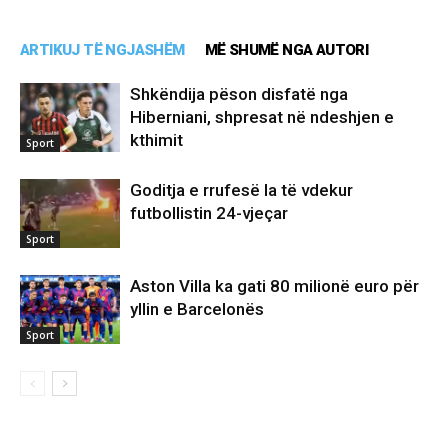
ARTIKUJ TË NGJASHËM
MË SHUMË NGA AUTORI
Shkëndija pëson disfatë nga
Hiberniani, shpresat në ndeshjen e
kthimit
Sport
Goditja e rrufesë la të vdekur
futbollistin 24-vjeçar
Sport
Aston Villa ka gati 80 milionë euro për
yllin e Barcelonës
Sport