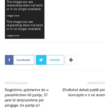
Facebook
Twitter
Artikulli paraprak
Artikulli tjetër
Regjistrimi, qytetarëve do u
Zhvillohet debati publik për
parashtrohen 60 pyetje, 57
konceptin e ri në arsim
janë të detyrueshme për
përgjigje, tre pyetje jo!