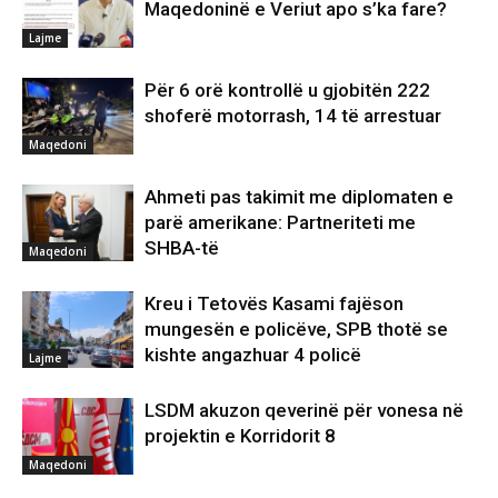
Maqedoninë e Veriut apo s’ka fare?
Lajme
Për 6 orë kontrollë u gjobitën 222
shoferë motorrash, 14 të arrestuar
Maqedoni
Ahmeti pas takimit me diplomaten e
parë amerikane: Partneriteti me
SHBA-të
Maqedoni
Kreu i Tetovës Kasami fajëson
mungesën e policëve, SPB thotë se
kishte angazhuar 4 policë
Lajme
LSDM akuzon qeverinë për vonesa në
projektin e Korridorit 8
Maqedoni