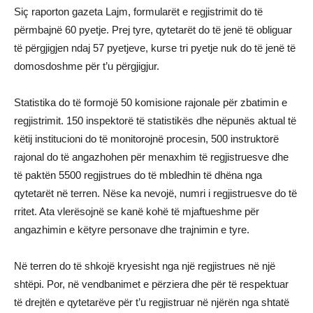
Siç raporton gazeta Lajm, formularët e regjistrimit do të
përmbajnë 60 pyetje. Prej tyre, qytetarët do të jenë të obliguar
të përgjigjen ndaj 57 pyetjeve, kurse tri pyetje nuk do të jenë të
domosdoshme për t’u përgjigjur.
Statistika do të formojë 50 komisione rajonale për zbatimin e
regjistrimit. 150 inspektorë të statistikës dhe nëpunës aktual të
këtij institucioni do të monitorojnë procesin, 500 instruktorë
rajonal do të angazhohen për menaxhim të regjistruesve dhe
të paktën 5500 regjistrues do të mbledhin të dhëna nga
qytetarët në terren. Nëse ka nevojë, numri i regjistruesve do të
rritet. Ata vlerësojnë se kanë kohë të mjaftueshme për
angazhimin e këtyre personave dhe trajnimin e tyre.
Në terren do të shkojë kryesisht nga një regjistrues në një
shtëpi. Por, në vendbanimet e përziera dhe për të respektuar
të drejtën e qytetarëve për t’u regjistruar në njërën nga shtatë