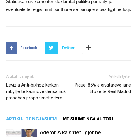
Statistika nuk komenton deklaratat politike për shtyrje
eventuale të regjistrimit por thonë se punojnë sipas ligjit në fuqi.
Facebook
Twitter
Artikulli paraprak
Artikulli tjetër
Lëvizja Anti-bixhoz kërkon
Pique: 85% e gjyqtarëve janë
mbyllje të kazinove derisa nuk
tifozë të Real Madrid
pranohen propozimet e tyre
ARTIKUJ TË NGJASHËM
MË SHUMË NGA AUTORI
Ademi: A ka shtet ligjor në