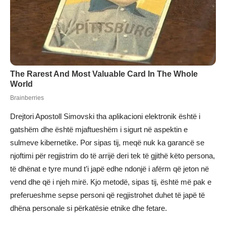
Drejtori Apostoll Simovski tha aplikacioni elektronik është i
gatshëm dhe është mjaftueshëm i sigurt në aspektin e
sulmeve kibernetike. Por sipas tij, meqë nuk ka garancë se
njoftimi për regjistrim do të arrijë deri tek të gjithë këto persona,
të dhënat e tyre mund t’i japë edhe ndonjë i afërm që jeton në
vend dhe që i njeh mirë. Kjo metodë, sipas tij, është më pak e
preferueshme sepse personi që regjistrohet duhet të japë të
dhëna personale si përkatësie etnike dhe fetare.