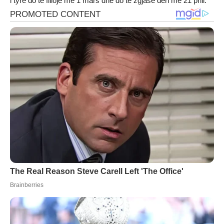
i tyre do të fillojë më 1 mars dhe do të zgjasë deri më 21 prill.