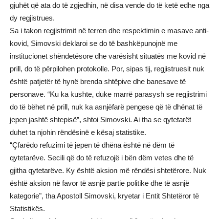
gjuhët që ata do të zgjedhin, në disa vende do të ketë edhe nga
dy regjistrues.
Sa i takon regjistrimit në terren dhe respektimin e masave anti-
kovid, Simovski deklaroi se do të bashkëpunojnë me
institucionet shëndetësore dhe varësisht situatës me kovid në
prill, do të përpilohen protokolle. Por, sipas tij, regjistruesit nuk
është patjetër të hynë brenda shtëpive dhe banesave të
personave. “Ku ka kushte, duke marrë parasysh se regjistrimi
do të bëhet në prill, nuk ka asnjëfarë pengese që të dhënat të
jepen jashtë shtepisë”, shtoi Simovski. Ai tha se qytetarët
duhet ta njohin rëndësinë e kësaj statistike.
“Çfarëdo refuzimi të jepen të dhëna është në dëm të
qytetarëve. Secili që do të refuzojë i bën dëm vetes dhe të
gjitha qytetarëve. Ky është aksion më rëndësi shtetërore. Nuk
është aksion në favor të asnjë partie politike dhe të asnjë
kategorie”, tha Apostoll Simovski, kryetar i Entit Shtetëror të
Statistikës.