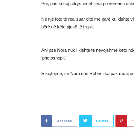
Por, pas kësaj ndryshimet tjera po vërehen duksh
Në një foto të realizuar ditë më parë ku kishte
bërë në këtë pjesë të trupit.
Ani pse Nora nuk i kishte të nevojshme këto ndër
‘photoshopit’.
Rikujtojmë, se Nora dhe Roberti ka pak muaj që
Facebook
Twitter
Pi