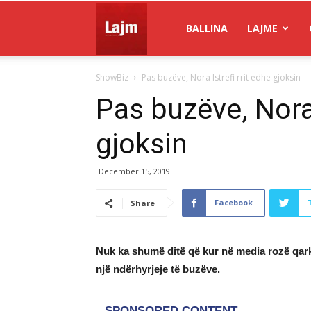
Gazeta
BALLINA
LAJME
ShowBiz
Pas buzëve, Nora Istrefi rrit edhe gjoksin
Lajm
Pas buzëve, Nora 
gjoksin
December 15, 2019
Facebook
Share
Nuk ka shumë ditë që kur në media rozë qarku
një ndërhyrjeje të buzëve.