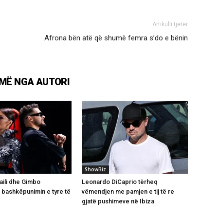
Artikulli tjetër
Afrona bën atë që shumë femra s’do e bënin
MË NGA AUTORI
ShowBiz
aili dhe Gimbo
Leonardo DiCaprio tërheq
 bashkëpunimin e tyre të
vëmendjen me pamjen e tij të re
gjatë pushimeve në Ibiza