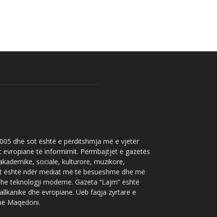
 2005 dhe sot është e përditshmja më e vjetër
t evropiane të informimit. Përmbajtjet e gazetës
 akademike, sociale, kulturore, muzikore,
” sot është ndër mediat më të besueshme dhe më
 dhe teknologji moderne. Gazeta “Lajm” është
allkanike dhe evropiane. Ueb faqja zyrtare e
 në Maqedoni.