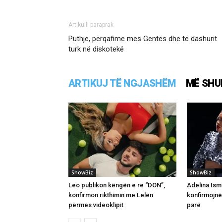
Artikulli paraprak
Puthje, përqafime mes Gentës dhe të dashurit
turk në diskotekë
ARTIKUJ TË NGJASHËM
MË SHU
ShowBiz
ShowBiz
Leo publikon këngën e re “DON”,
Adelina Ism
konfirmon rikthimin me Lelën
konfirmojnë
përmes videoklipit
parë