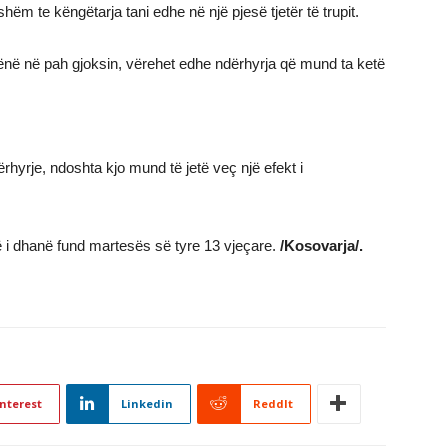
ëm te këngëtarja tani edhe në një pjesë tjetër të trupit.
 vënë në pah gjoksin, vërehet edhe ndërhyrja që mund ta ketë
hyrje, ndoshta kjo mund të jetë veç një efekt i
 i dhanë fund martesës së tyre 13 vjeçare.
/Kosovarja/.
nterest
Linkedin
ReddIt