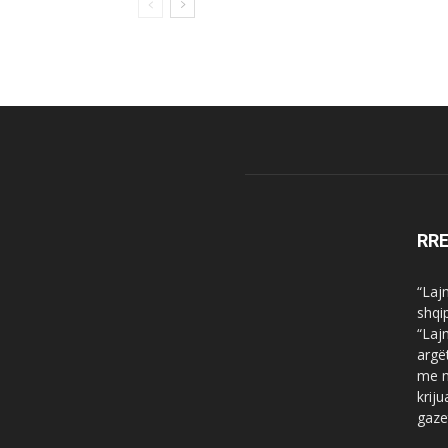
RR
“Laj
shqi
“Laj
argë
me n
krij
gaze