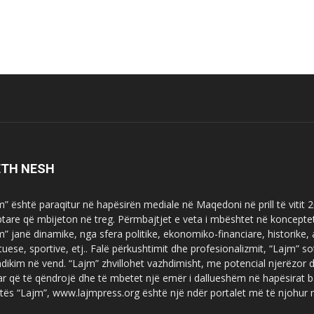
ETH NESH
m” është paraqitur në hapësirën mediale në Maqedoni në prill të vitit
ptare që mbijeton në treg. Përmbajtjet e veta i mbështet në koncepte
m” janë dinamike, nga sfera politike, ekonomiko-financiare, historike,
tuese, sportive, etj.. Falë përkushtimit dhe profesionalizmit, “Lajm
dikim në vend. “Lajm” zhvillohet vazhdimisht, me potencial njerëzor
uar që të qëndrojë dhe të mbetet një emër i dallueshëm në hapësirat b
tës “Lajm”, www.lajmpress.org është një ndër portalet më të njohur