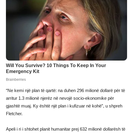
“Ne kemi një plan të qartë: na duhen 296 milionë dollarë për të
arritur 1.3 milionë njerëz në nevojë socio-ekonomike për
gjashtë muaj. Ky është një plan i kufizuar në kohë”, u shpreh
Fletcher.
Apeli i ri i shtohet planit humanitar prej 632 milionë dollarësh të