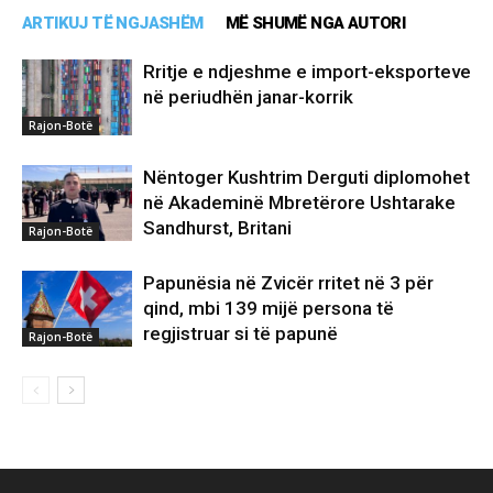
ARTIKUJ TË NGJASHËM
MË SHUMË NGA AUTORI
Rritje e ndjeshme e import-eksporteve
në periudhën janar-korrik
Rajon-Botë
Nëntoger Kushtrim Derguti diplomohet
në Akademinë Mbretërore Ushtarake
Sandhurst, Britani
Rajon-Botë
Papunësia në Zvicër rritet në 3 për
qind, mbi 139 mijë persona të
regjistruar si të papunë
Rajon-Botë