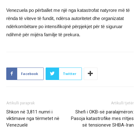
Venezuela po përballet me një nga katastrofat natyrore më të
rënda të viteve të fundit, ndërsa autoritetet dhe organizatat
ndërkombëtare po intensifikojnë përpjekjet për të siguruar
ndihmë për mijëra familje të prekura.
Facebook
Twitter
Artikulli paraprak
Artikulli tjetër
Shkon në 3,811 numri i
Shefi i OKB-së paralajmëron:
viktimave nga tërmetet në
Pasoja katastrofike mes rritjes
Venezuelë
së tensioneve SHBA-Iran