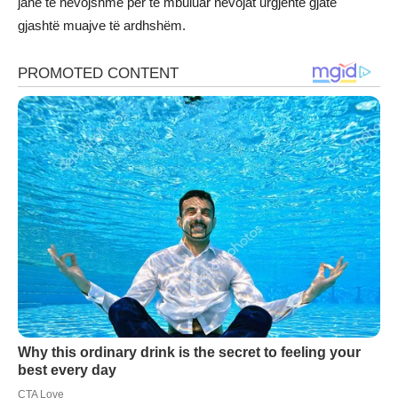
janë të nevojshme për të mbuluar nevojat urgjente gjatë
gjashtë muajve të ardhshëm.