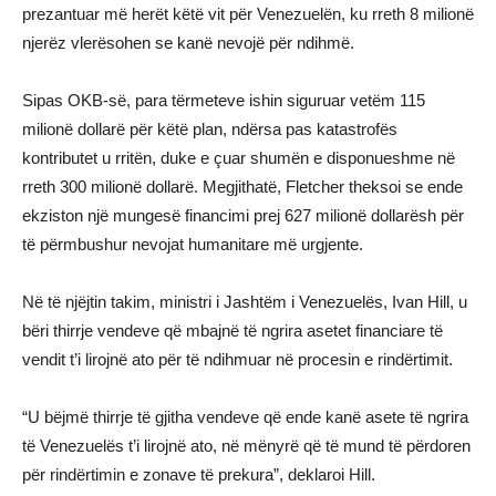
prezantuar më herët këtë vit për Venezuelën, ku rreth 8 milionë
njerëz vlerësohen se kanë nevojë për ndihmë.
Sipas OKB-së, para tërmeteve ishin siguruar vetëm 115
milionë dollarë për këtë plan, ndërsa pas katastrofës
kontributet u rritën, duke e çuar shumën e disponueshme në
rreth 300 milionë dollarë. Megjithatë, Fletcher theksoi se ende
ekziston një mungesë financimi prej 627 milionë dollarësh për
të përmbushur nevojat humanitare më urgjente.
Në të njëjtin takim, ministri i Jashtëm i Venezuelës, Ivan Hill, u
bëri thirrje vendeve që mbajnë të ngrira asetet financiare të
vendit t’i lirojnë ato për të ndihmuar në procesin e rindërtimit.
“U bëjmë thirrje të gjitha vendeve që ende kanë asete të ngrira
të Venezuelës t’i lirojnë ato, në mënyrë që të mund të përdoren
për rindërtimin e zonave të prekura”, deklaroi Hill.