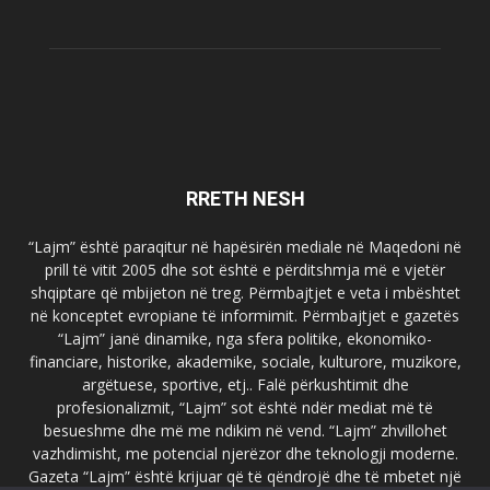
RRETH NESH
“Lajm” është paraqitur në hapësirën mediale në Maqedoni në
prill të vitit 2005 dhe sot është e përditshmja më e vjetër
shqiptare që mbijeton në treg. Përmbajtjet e veta i mbështet
në konceptet evropiane të informimit. Përmbajtjet e gazetës
“Lajm” janë dinamike, nga sfera politike, ekonomiko-
financiare, historike, akademike, sociale, kulturore, muzikore,
argëtuese, sportive, etj.. Falë përkushtimit dhe
profesionalizmit, “Lajm” sot është ndër mediat më të
besueshme dhe më me ndikim në vend. “Lajm” zhvillohet
vazhdimisht, me potencial njerëzor dhe teknologji moderne.
Gazeta “Lajm” është krijuar që të qëndrojë dhe të mbetet një