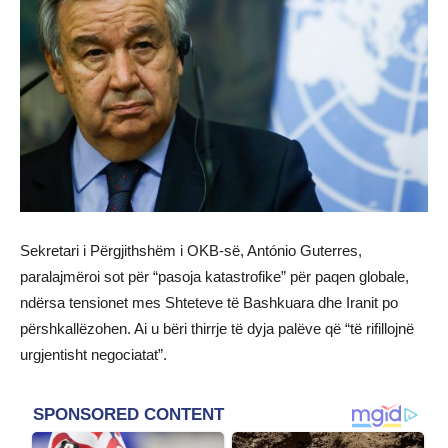
Sekretari i Përgjithshëm i OKB-së, António Guterres,
paralajmëroi sot për “pasoja katastrofike” për paqen globale,
ndërsa tensionet mes Shteteve të Bashkuara dhe Iranit po
përshkallëzohen. Ai u bëri thirrje të dyja palëve që “të rifillojnë
urgjentisht negociatat”.