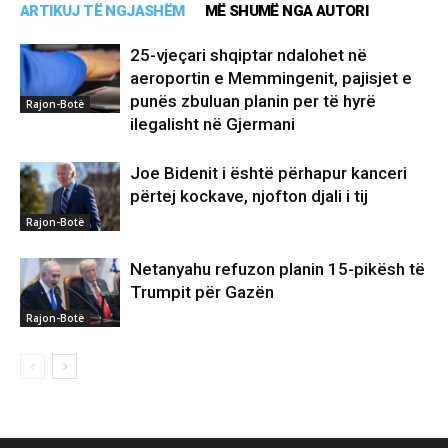
ARTIKUJ TË NGJASHËM
MË SHUMË NGA AUTORI
25-vjeçari shqiptar ndalohet në
aeroportin e Memmingenit, pajisjet e
punës zbuluan planin per të hyrë
Rajon-Botë
ilegalisht në Gjermani
Joe Bidenit i është përhapur kanceri
përtej kockave, njofton djali i tij
Rajon-Botë
Netanyahu refuzon planin 15-pikësh të
Trumpit për Gazën
Rajon-Botë