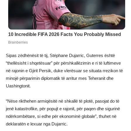
Sipas zëdhënësit të tij, Stéphane Dujarric, Guterres është
“thellësisht i shqetësuar” për përshkallëzimin e ri të luftimeve
në rajonin e Gjirit Persik, duke vlerësuar se situata rrezikon të
minojë përparimin diplomatik të arritur mes Teheranit dhe
Uashingtonit.
“Nëse rikthehen armiqësitë në shkallë të plotë, pasojat do të
jenë katastrofike, për popujt e rajonit, për paqen dhe sigurinë
ndërkombëtare, si edhe për ekonominë globale”, thuhet në
deklaratën e lexuar nga Dujarric.