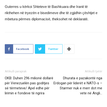
Guterres u kërkoi Shteteve të Bashkuara dhe Iranit të
rikthehen në tryezën e bisedimeve dhe të zgjidhin çështjet e
mbetura përmes diplomacisë, theksohet në deklaratë.
Facebook
Twitter
Artikulli paraprak
Artikulli tjetër
OKB: Duhen 296 milionë dollarë
Dhurata e pazakontë nga
për Venezuelën pas goditjes
Erdogan për liderët e NATO-s –
së tërmeteve/ Apel edhe për
Starmer nuk e merr dot me
lirimin e fondeve të ngrira
vete në Angli…